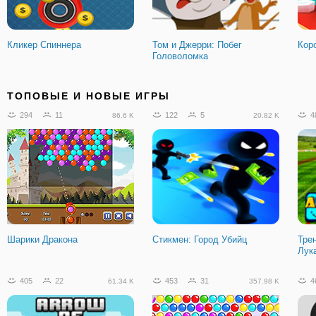
Кликер Спиннера
Том и Джерри: Побег
Кор
Головоломка
95
12
2368
134
4
12.57 K
259.48 K
ТОПОВЫЕ И НОВЫЕ ИГРЫ
294
11
122
5
4
86.6 K
20.82 K
Город Стикменов
Мини Битвы на Двоих
При
Шарики Дракона
Стикмен: Город Убийц
Тре
Лук
488
63
113.96 K
405
22
453
31
4
61.34 K
357.98 K