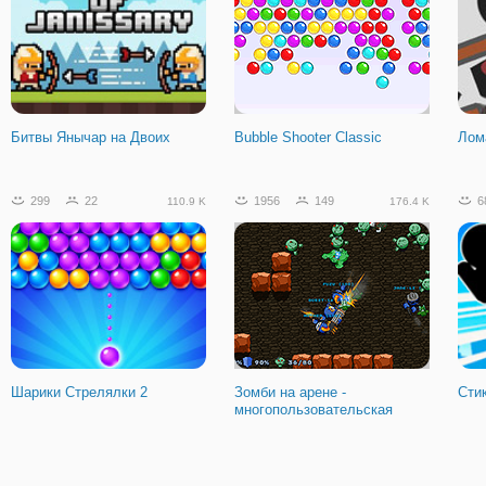
Танки в Лабиринте 2
Битвы Янычар на Двоих
Bubble Shooter Classic
Лом
299
22
1956
149
6
110.9 K
176.4 K
Шарики Стрелялки 2
Зомби на арене -
Сти
многопользовательская