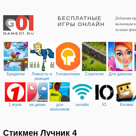
БЕСПЛАТНЫЕ
Добавляя пр
ИГРЫ ОНЛАЙН
мальчикам 
лучшие фле
Бродилки
Ловкость и
Головоломки
Стратегии
Для девочек
реакция
1 игрок
на двоих
для
онлайн
IO
Когама
мальчиков
Стикмен Лучник 4