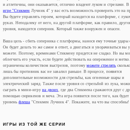
и атлетичны, они оказывается, отлично владеют луком и стрелами. В
игре "Стикмен
Лучник 4" у вас есть возможность проверить это на п
Вы будете управлять героем, который находится на платформе, с луко
руках. Неподалеку от него, на другой платформе, как правило, друго
уровня, находится соперник. Который также вооружен и опасен.
Ваша цель - сбить соперника с платформы, нанося ему точные удары 
Он будет делать то же самое в ответ, а двигаться и уворачиваться вы 
можете. Поэтому, временами Стикмену придется не сладко. Но вы м
облегчить его участь, если будете действовать на опережение и метко
ограничены количеством выстрелов, поэтому
можете стрелять
сколько
лишь бы противник вас не завалил раньше. В процессе, появятся
дополнительные возможности для стрельбы, как огненные шары и
электрический заряд. Также после уровня со стрельбой из лука, мож
сыграть в мини-игру
на двоих
, где два Стикмена сражаются друг с д
помощью сюрикенов и меча. Эта игра появится после того, как будет
уровень
флеша
"Стикмен Лучник 4". Покажите, на что вы способны!
ИГРЫ ИЗ ТОЙ ЖЕ СЕРИИ