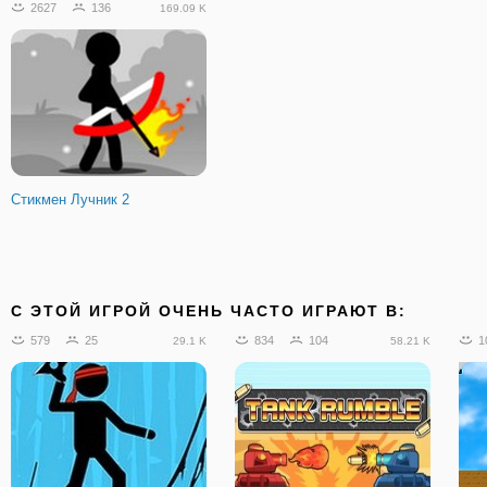
2627
136
169.09 K
Стикмен Лучник 2
C ЭТОЙ ИГРОЙ ОЧЕНЬ ЧАСТО ИГРАЮТ В:
579
25
834
104
1
29.1 K
58.21 K