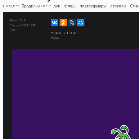
Бродилки
лук
флеш
платформеры
стреляй
Сти
Раздел:
Теги:
бильярд
карты
28 апр 2018
Сыграли 9309 / 931
5,87
УПРАВЛЕНИЕ
Мышь.