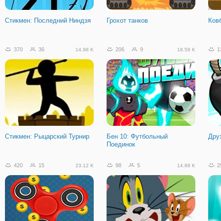
Стикмен: Последний Ниндзя
Грохот танков
Ков
370
36
206
9
1
14.98 K
18.58 K
Стикмен: Рыцарский Турнир
Бен 10: Футбольный
Дру
Поединок
420
15
98
5
2
23.12 K
14.88 K