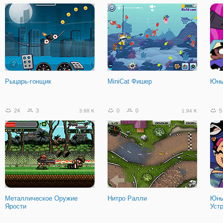
Рыцарь-гонщик
MiniCat Фишер
Юны
24
3
0
0
5
3.68 K
1.94 K
Металлическое Оружие
Нитро Ралли
Юны
Ярости
Уст