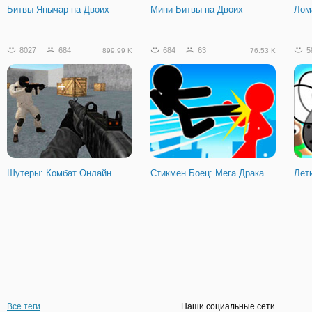
Битвы Янычар на Двоих
Мини Битвы на Двоих
Лом
8027
684
684
63
5
899.99 K
76.53 K
Шутеры: Комбат Онлайн
Стикмен Боец: Мега Драка
Лети
Все теги
Наши социальные сети