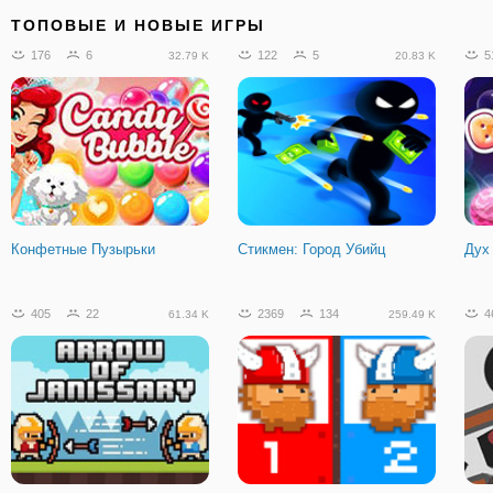
688
51
120
12
0
52.24 K
12.55 K
ТОПОВЫЕ И НОВЫЕ ИГРЫ
176
6
122
5
5
32.79 K
20.83 K
Болото Атака Онлайн
Робот Полицейский:
Сна
Железная Пантера
Конфетные Пузырьки
Стикмен: Город Убийц
Дух
111
14
16.82 K
405
22
2369
134
4
61.34 K
259.49 K
Безрукий Миллионер:
Обмануть Гильотину