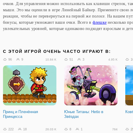
очков. Для управления можно использовать как клавиши стрелок, та
мыши. Это мы оценили в игре Линейный Байкер. Примените свою ло
реакции, чтобы не перевернуться на первой же полосе. На вашем пут
бонусы, которые умножают ваши очки. Всего в
флешке
несколько пр
увлекательных уровней, которые одинаково подходят взрослым и дет
C ЭТОЙ ИГРОЙ ОЧЕНЬ ЧАСТО ИГРАЮТ В:
96
9
51
3
1
10.84 K
4.95 K
Принц и Пленённая
Юные Титаны: Небо в
Ков
Принцесса
Звёздах
222
18
8
1
2
26.03 K
764