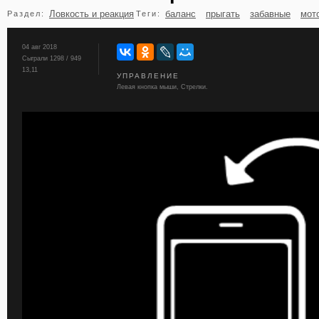
Ловкость и реакция
баланс
прыгать
забавные
мот
Раздел:
Теги:
бильярд
карты
04 авг 2018
Сыграли 1298 / 949
13,11
УПРАВЛЕНИЕ
Левая кнопка мыши, Стрелки.