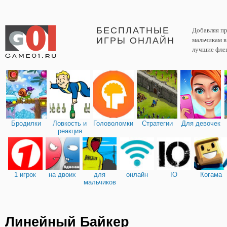
БЕСПЛАТНЫЕ
Добавляя пр
ИГРЫ ОНЛАЙН
мальчикам 
лучшие фле
Бродилки
Ловкость и
Головоломки
Стратегии
Для девочек
реакция
1 игрок
на двоих
для
онлайн
IO
Когама
мальчиков
Линейный Байкер