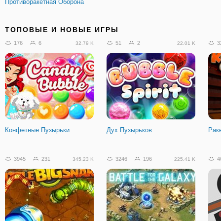
Противоракетная Оборона
688
51
89
6
4
52.24 K
13.76 K
ТОПОВЫЕ И НОВЫЕ ИГРЫ
176
6
51
2
3
32.79 K
22.01 K
Болото Атака Онлайн
На Двоих: Свиньи Сапёры
Кли
Конфетные Пузырьки
Дух Пузырьков
Рак
380
20
85.54 K
3945
231
3246
196
4
345.23 K
225.41 K