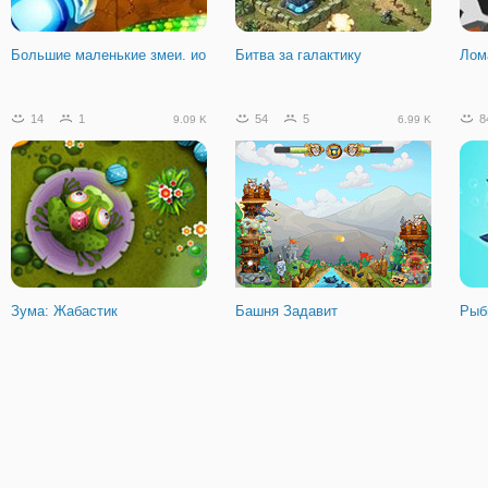
Подбери пару: Назад в
сладкую страну
Большие маленькие змеи. ио
Битва за галактику
Лом
14
1
54
5
8
9.09 K
6.99 K
Зума: Жабастик
Башня Задавит
Рыб