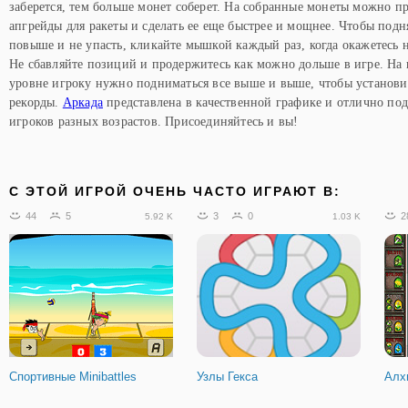
заберется, тем больше монет соберет. На собранные монеты можно п
апгрейды для ракеты и сделать ее еще быстрее и мощнее. Чтобы подн
повыше и не упасть, кликайте мышкой каждый раз, когда окажетесь н
Не сбавляйте позиций и продержитесь как можно дольше в игре. На
уровне игроку нужно подниматься все выше и выше, чтобы установи
рекорды.
Аркада
представлена в качественной графике и отлично под
игроков разных возрастов. Присоединяйтесь и вы!
C ЭТОЙ ИГРОЙ ОЧЕНЬ ЧАСТО ИГРАЮТ В:
44
5
3
0
2
5.92 K
1.03 K
Спортивные Minibattles
Узлы Гекса
Алх