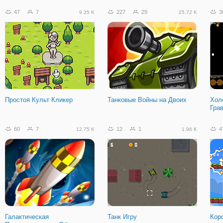
47
7
227
29
3
9.35 K
25.72 K
Простоя Культ Кликер
Танковые Войны на Двоих
Хол
Гра
60
7
12
1
4
12.75 K
1.96 K
Галактическая
Танк Игру
Кор