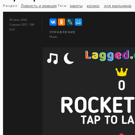
Ловкость и реакция
ракеты
космос
для мальчиков
Раздел:
Теги:
бильярд
карты
09 июнь 2019
Сыграли 3357 / 580
8,24
УПРАВЛЕНИЕ
Мышь.