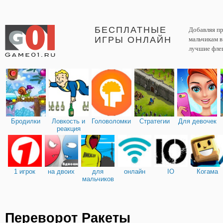
БЕСПЛАТНЫЕ
Добавляя пр
ИГРЫ ОНЛАЙН
мальчикам 
лучшие фле
Бродилки
Ловкость и
Головоломки
Стратегии
Для девочек
реакция
1 игрок
на двоих
для
онлайн
IO
Когама
мальчиков
Переворот Ракеты