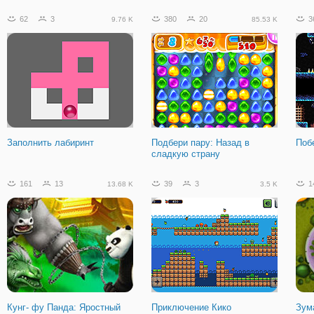
62
3
380
20
3
9.76 K
85.53 K
Защита на Побережье
Заполнить лабиринт
Подбери пару: Назад в
Поб
сладкую страну
161
13
39
3
1
13.68 K
3.5 K
Кунг- фу Панда: Яростный
Приключение Кико
Зум