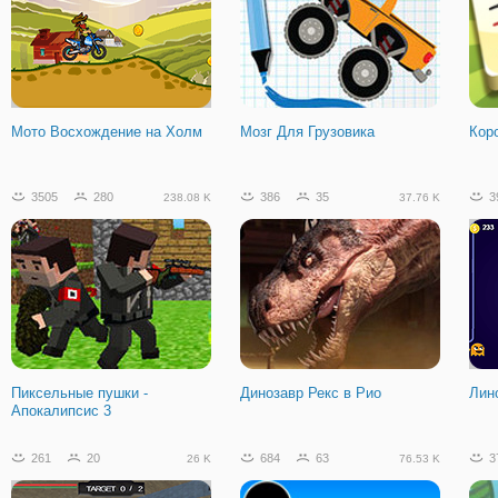
Мото Восхождение на Холм
Мозг Для Грузовика
Кор
3505
280
386
35
3
238.08 K
37.76 K
Пиксельные пушки -
Динозавр Рекс в Рио
Лино
Апокалипсис 3
261
20
684
63
3
26 K
76.53 K