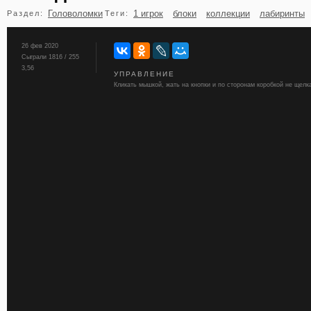
Головоломки
1 игрок
блоки
коллекции
лабиринты
Раздел:
Теги:
бильярд
карты
26 фев 2020
Сыграли 1816 / 255
3,56
УПРАВЛЕНИЕ
Кликать мышкой, жать на кнопки и по сторонам коробкой не щелк