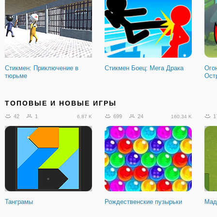
Стикмен: Приключение в
Стикмен Боец: Мега Драка
Ого
тюрьме
Ост
224
12
16
1
2
28.01 K
724
ТОПОВЫЕ И НОВЫЕ ИГРЫ
42
1
699
24
1
6.87 K
160.34 K
Yorg. io 3
Симулятор Внедорожника
Май
Танграмы
Рождественские пузырьки
Мад
82
5
15.94 K