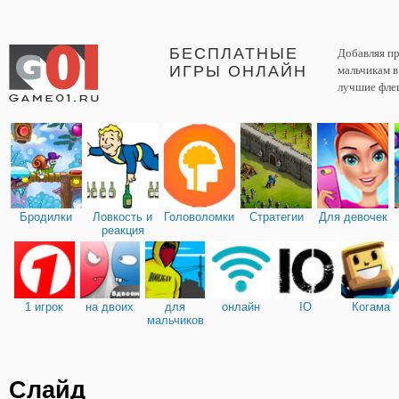
БЕСПЛАТНЫЕ
Добавляя пр
ИГРЫ ОНЛАЙН
мальчикам 
лучшие фле
Бродилки
Ловкость и
Головоломки
Стратегии
Для девочек
реакция
1 игрок
на двоих
для
онлайн
IO
Когама
мальчиков
Слайд