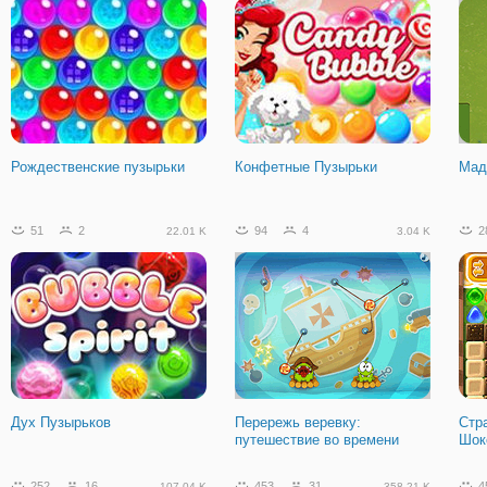
Рождественские пузырьки
Конфетные Пузырьки
Мад
51
2
94
4
2
22.01 K
3.04 K
Дух Пузырьков
Перережь веревку:
Стр
путешествие во времени
Шок
252
16
453
31
4
107.04 K
358.21 K