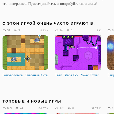
его интереснее. Присоединяйтесь и попробуйте свои силы!
C ЭТОЙ ИГРОЙ ОЧЕНЬ ЧАСТО ИГРАЮТ В:
31
3
24
8
8
4.13 K
3 K
Головоломка: Спасение Кита
Teen Titans Go: Power Tower
Заб
ТОПОВЫЕ И НОВЫЕ ИГРЫ
699
24
176
6
1
160.37 K
32.79 K