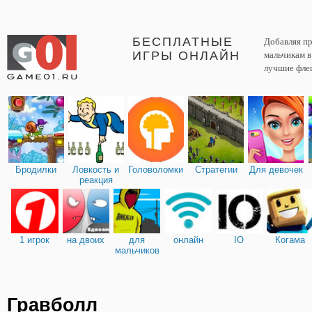
БЕСПЛАТНЫЕ
Добавляя пр
ИГРЫ ОНЛАЙН
мальчикам 
лучшие фле
Бродилки
Ловкость и
Головоломки
Стратегии
Для девочек
реакция
1 игрок
на двоих
для
онлайн
IO
Когама
мальчиков
Гравболл