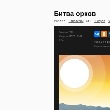
Битва орков
Стратегии
1 игрок
Раздел:
Теги:
26 июль 2020
Сыграли 19575 / 2999
9,74
УПРАВЛЕ
Кликать мышко