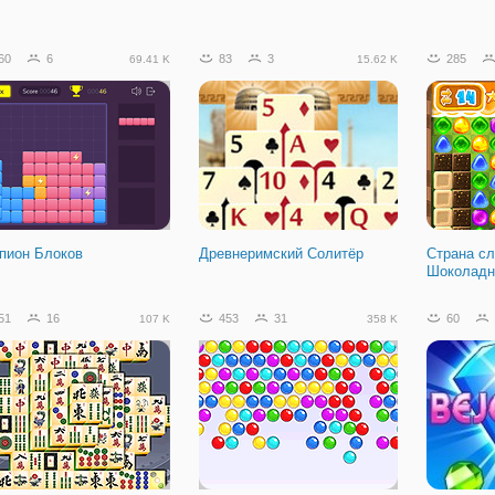
43
122
147.96 K
60
6
83
3
285
69.41 K
15.62 K
и (Файтз)
пион Блоков
Древнеримский Солитёр
Страна сл
Шоколадн
51
16
453
31
60
107 K
358 K