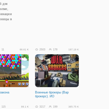
й для
олме,
мбинации
диницы в
11
2503
178
86.61 K
197.19 K
ракона
Военные брокеры (Вар
брокерс). ИО
115
3217
199
89.1 K
385.75 K