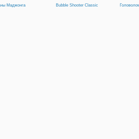
аны Маджонга
Bubble Shooter Classic
Головоло