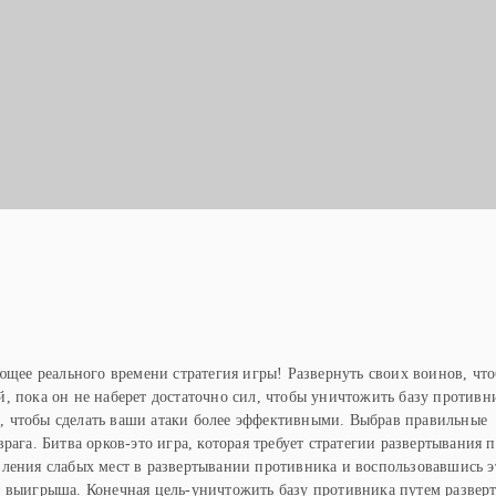
Ы
ающее реального времени стратегия игры! Развернуть своих воинов, чт
, пока он не наберет достаточно сил, чтобы уничтожить базу противн
 чтобы сделать ваши атаки более эффективными. Выбрав правильные
рага. Битва орков-это игра, которая требует стратегии развертывания 
ления слабых мест в развертывании противника и воспользовавшись э
ь выигрыша. Конечная цель-уничтожить базу противника путем развер