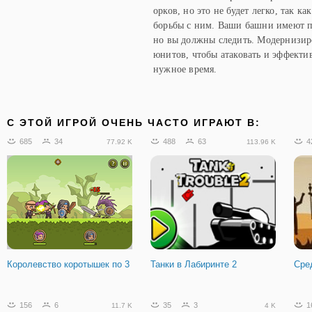
орков, но это не будет легко, так 
борьбы с ним. Ваши башни имеют по
но вы должны следить. Модернизир
юнитов, чтобы атаковать и эффект
нужное время.
C ЭТОЙ ИГРОЙ ОЧЕНЬ ЧАСТО ИГРАЮТ В:
685
34
488
63
4
77.92 K
113.96 K
Королевство коротышек по 3
Танки в Лабиринте 2
Сре
156
6
35
3
1
11.7 K
4 K