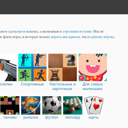
кам в
одевалки
и
макияж
, а мальчикам в
стрелялки
и
гонки
. Мы не
ие флеш игры, в которые можно
играть как вдвоем
, так и
одному игроку
.
елялки
Спортивные
Настольные и
Для самых
карточные
маленьких
танчики
рыбалка
футбол
бильярд
карты