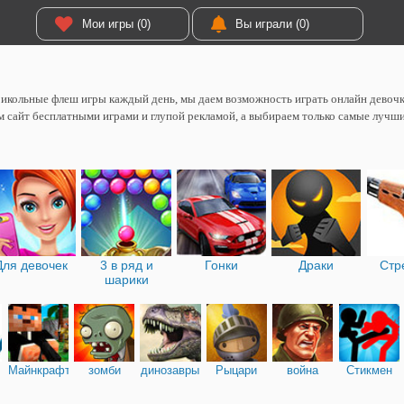
Мои игры (0)
Вы играли (0)
икольные флеш игры каждый день, мы даем возможность играть онлайн девоч
 сайт бесплатными играми и глупой рекламой, а выбираем только самые лучш
Для девочек
3 в ряд и
Гонки
Драки
Стр
шарики
Майнкрафт
зомби
динозавры
Рыцари
война
Стикмен