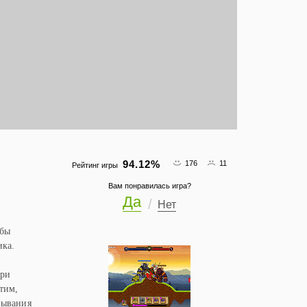
94.12
%
176
11
Рейтинг игры
Вам понравилась игра?
Да
Нет
обы
ика.
при
тим,
тывания