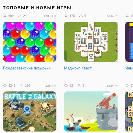
1770
119
297
40
9
181.53 K
29.55 K
ТОПОВЫЕ И НОВЫЕ ИГРЫ
699
24
176
6
1
160.31 K
73.62 K
Когама: Война
Стикмен: Перережь Верёвку
Драк
Рождественские пузырьки
Маджонг Квест
Чем
3246
196
82
5
2
225.4 K
15.94 K