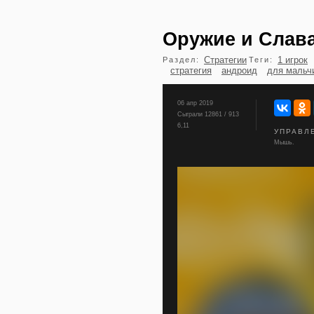
Оружие и Слава
Стратегии
1 игрок
Раздел:
Теги:
стратегия
андроид
для мальч
06 апр 2019
Сыграли 12861 / 913
6,11
УПРАВЛ
Мышь.