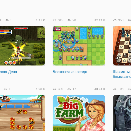
1
5
315
28
358
1.91 K
92.27 K
ская Дева
Бесконечная осада
Шахматы 
бесплатн
1
300
17
108
1.98 K
48.94 K