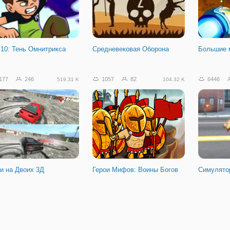
на Сокровищ
 10: Тень Омнитрикса
Средневековая Оборона
Большие м
177
246
1057
82
6446
519.31 K
104.32 K
ки на Двоих 3Д
Герои Мифов: Воины Богов
Симулято