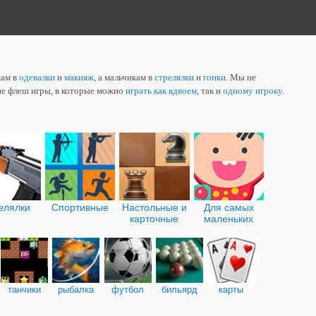
кам в
одевалки
и
макияж
, а мальчикам в
стрелялки
и
гонки
. Мы не
ие флеш игры, в которые можно
играть как вдвоем
, так и
одному игроку
.
елялки
Спортивные
Настольные и
Для самых
карточные
маленьких
танчики
рыбалка
футбол
бильярд
карты