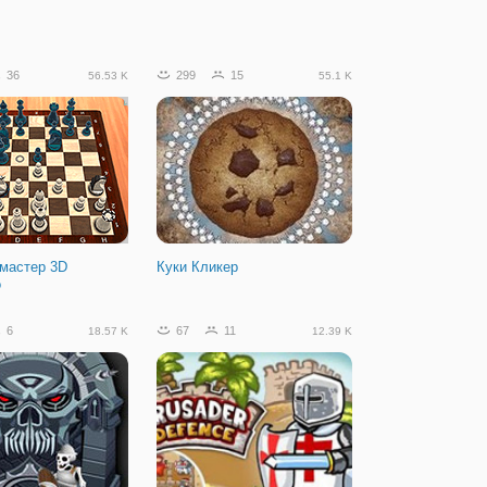
36
299
15
56.53 K
55.1 K
мастер 3D
Куки Кликер
о
6
67
11
18.57 K
12.39 K