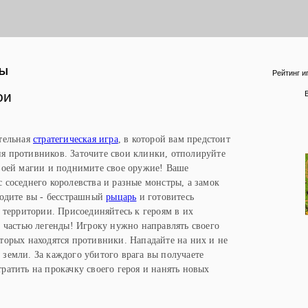
РЫ
Рейтинг и
ои
ательная
стратегическая игра
, в которой вам предстоит
я противников. Заточите свои клинки, отполируйте
своей магии и поднимите свое оружие! Ваше
 соседнего королевства и разные монстры, а замок
ходите вы - бесстрашный
рыцарь
и готовитесь
 территории. Присоединяйтесь к героям в их
е частью легенды! Игроку нужно направлять своего
оторых находятся противники. Нападайте на них и не
земли. За каждого убитого врага вы получаете
ратить на прокачку своего героя и нанять новых