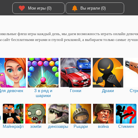
Мои игры (0)
Вы играли (0)
икольные флеш игры каждый день, мы даем возможность играть онлайн девоч
 сайт бесплатными играми и глупой рекламой, а выбираем только самые лучш
Для девочек
3 в ряд и
Гонки
Драки
Стр
шарики
Майнкрафт
зомби
динозавры
Рыцари
война
Стикмен