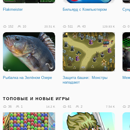
Flakmeister
Бильярд с Компьютером
Сун
152
10
511
43
0
20.51 K
129.93 K
Рыбалка на Зелёном Озере
Защита башни:: Монстры
Меж
нападают
188
13
40
1
1
14.54 K
5.09 K
ТОПОВЫЕ И НОВЫЕ ИГРЫ
36
1
61
2
2
14.2 K
7.54 K