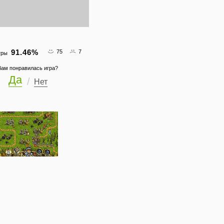
91.46
%
75
7
гры
Вам понравилась игра?
Да
Нет