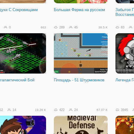
дуки С Сокровищами
Большая Ферма на русском
Забытое 
Восстани
0
289
45
83
663
38.5 K
галактический Бой
Площадь - 51 Штурмовиков
Легенда Г
14
10
10.95 K
52
14
422
24
3945
19.26 K
67.07 K