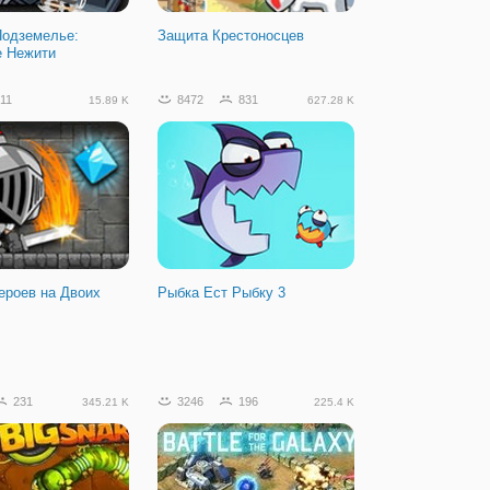
Подземелье:
Защита Крестоносцев
е Нежити
11
8472
831
15.89 K
627.28 K
ероев на Двоих
Рыбка Ест Рыбку 3
231
3246
196
345.21 K
225.4 K