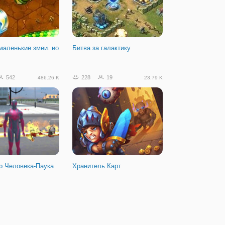
аленькие змеи. ио
Битва за галактику
542
228
19
486.26 K
23.79 K
р Человека-Паука
Хранитель Карт