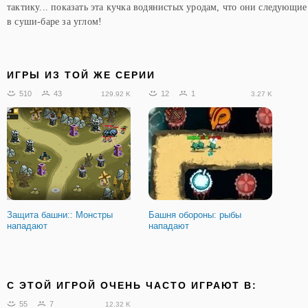
тактику... показать эта кучка водянистых уродам, что они следующи
в суши-баре за углом!
ИГРЫ ИЗ ТОЙ ЖЕ СЕРИИ
510
43
12
1
129.92 K
3.27 K
Защита башни:: Монстры
Башня обороны: рыбы
нападают
нападают
C ЭТОЙ ИГРОЙ ОЧЕНЬ ЧАСТО ИГРАЮТ В:
55
7
12.32 K