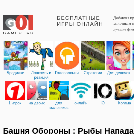
БЕСПЛАТНЫЕ
Добавляя пр
ИГРЫ ОНЛАЙН
мальчикам 
лучшие фле
Бродилки
Ловкость и
Головоломки
Стратегии
Для девочек
реакция
1 игрок
на двоих
для
онлайн
IO
Когама
мальчиков
Башня Обороны : Рыбы Напад