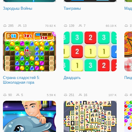
Зародыш Войны
Танграмы
Мад
285
13
139
7
1
70.92 K
60.19 K
Страна сладостей 5:
Двадцать
Пиц
Шоколадная гора
90
5
251
16
4
5.59 K
107 K