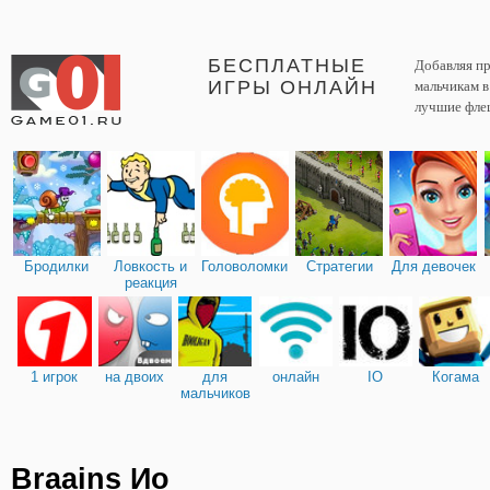
БЕСПЛАТНЫЕ
Добавляя пр
ИГРЫ ОНЛАЙН
мальчикам 
лучшие фле
Бродилки
Ловкость и
Головоломки
Стратегии
Для девочек
реакция
1 игрок
на двоих
для
онлайн
IO
Когама
мальчиков
Braains Ио