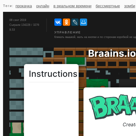
прокачка
онлайн
в реальном времени
бессмертные
зомби
Теги:
бильярд
карты
08 сент 2019
Сыграли 134228 / 3276
9,53
УПРАВЛЕНИЕ
Кликать мышкой, жать на кнопки и по сторонам коробкой не щ