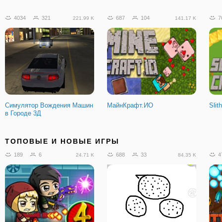
4034
321
687
104
7
221.99 K
141.17 K
Симулятор Вождения Машин
МайнКрафт.ИО
Slith
в Городе 3Д
1770
119
8521
579
8
181.53 K
693.05 K
ТОПОВЫЕ И НОВЫЕ ИГРЫ
189
6
688
33
4
24.71 K
84.35 K
Когама: Война
Боевой Пиксельный
Рек