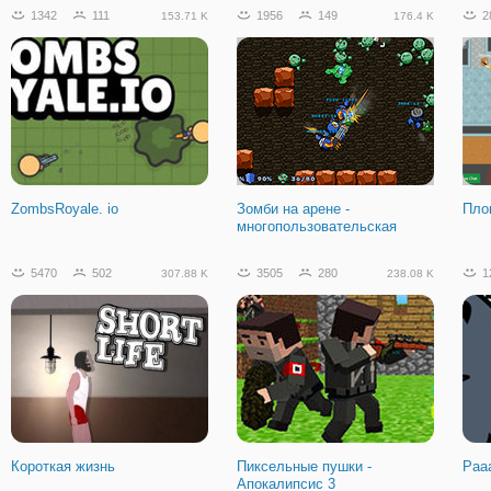
1342
111
1956
149
2
153.71 K
176.4 K
ZombsRoyale. io
Зомби на арене -
Пло
многопользовательская
5470
502
3505
280
1
307.88 K
238.08 K
Короткая жизнь
Пиксельные пушки -
Рааа
Апокалипсис 3