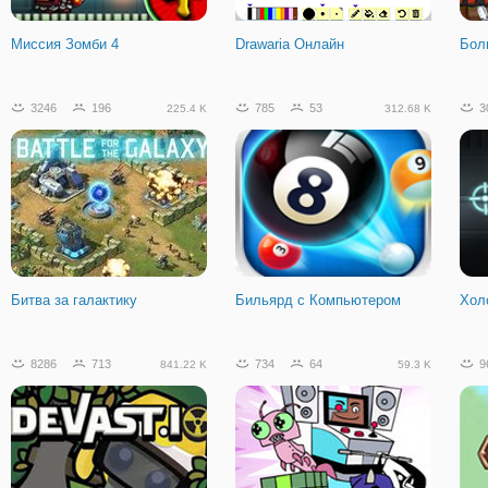
Автомобиль Против Зомби
Миссия Зомби 4
Drawaria Онлайн
Бол
418
90
51.14 K
3246
196
785
53
3
225.4 K
312.68 K
Старв. io
Битва за галактику
Бильярд с Компьютером
Хол
8286
713
734
64
9
841.22 K
59.3 K