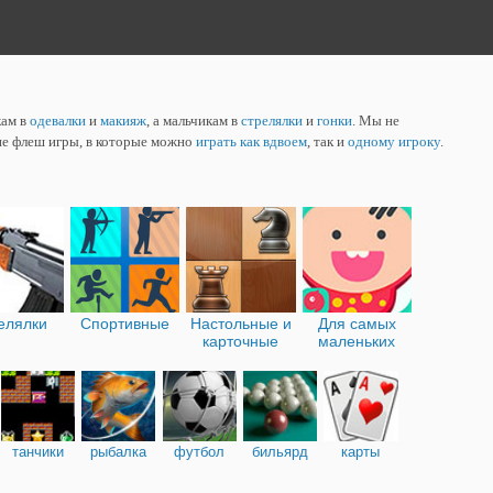
кам в
одевалки
и
макияж
, а мальчикам в
стрелялки
и
гонки
. Мы не
ие флеш игры, в которые можно
играть как вдвоем
, так и
одному игроку
.
елялки
Спортивные
Настольные и
Для самых
карточные
маленьких
танчики
рыбалка
футбол
бильярд
карты