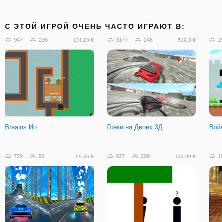
C ЭТОЙ ИГРОЙ ОЧЕНЬ ЧАСТО ИГРАЮТ В:
947
236
3177
246
2
134.23 K
519.3 K
Braains Ио
Гонки на Двоих 3Д
Вой
729
91
927
209
1
99.66 K
112.99 K