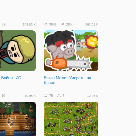
79
3661
295
108.83 K
262.61 K
 Войны. ИО
Бекон Может Умереть: на
Двоих
10
75
7
10.95 K
12.86 K