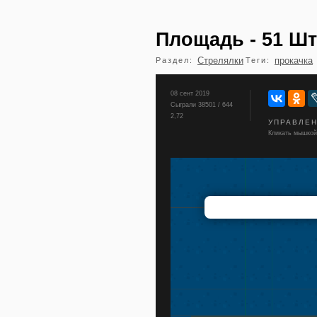
Площадь - 51 Ш
Стрелялки
прокачка
Раздел:
Теги:
08 сент 2019
Сыграли 38501 / 644
2,72
УПРАВЛЕ
Кликать мышкой,