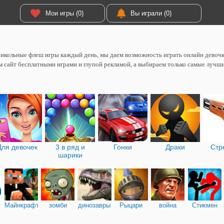
Мои игры (0)
Вы играли (0)
икольные флеш игры каждый день, мы даем возможность играть онлайн девоч
 сайт бесплатными играми и глупой рекламой, а выбираем только самые лучш
Для девочек
3 в ряд и
Гонки
Драки
Стр
шарики
Майнкрафт
зомби
динозавры
Рыцари
война
Стикмен