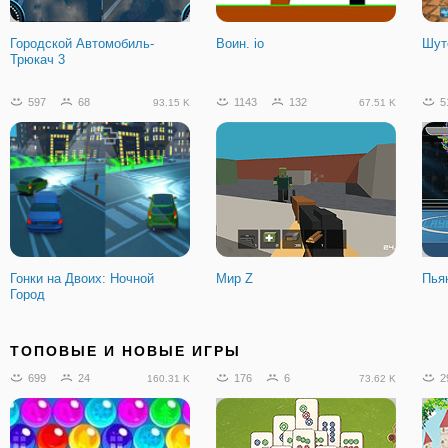
Городской Автомобиль-
Воин. io
Шут
Трюкач 3
597
68
1143
132
5
93.15 K
67.51 K
Гонки на Двоих: Ночной
Мир Z
Пья
Город
95
12
1342
111
1
12.57 K
153.71 K
ТОПОВЫЕ И НОВЫЕ ИГРЫ
699
24
176
6
2
160.31 K
73.62 K