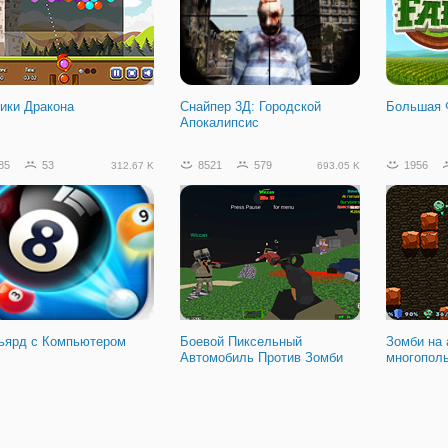
lForce Бездействует
ики Дракона
Снайпер 3Д: Городской
Большая 
Апокалипсис
85
53
8521
579
1956
312.67 K
693.05 K
ьярд с Компьютером
Боевой Пиксельный
Зомби на 
Автомобиль Против Зомби
многопол