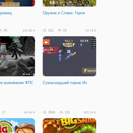
кровищ
Оружие и Слава: Герои
93
101
15
115.36 K
14.73 K
ее выживание ФПС
Сумасшедший порыв Ио
17
3945
231
48.94 K
345.19 K