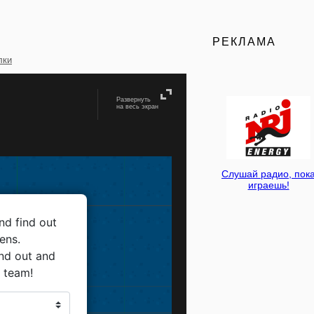
РЕКЛАМА
лки
Развернуть
на весь экран
Слушай радио, пок
играешь!