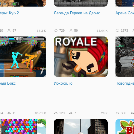
еры: Куб 2
Легенда Героев на Двоих
Арена Со
10
97
729
59
1573
84.2 K
84.44 K
ный Бокс
Йохохо. io
Новогодн
15
11
25.48 K
94
11
129
7
300
86.61 K
28 K