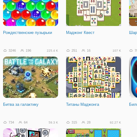
Город Стикменов
ZombsRoyale. io
Dua
Рождественские пузырьки
Маджонг Квест
Шар
3246
196
251
16
7
225.4 K
107 K
Битва за галактику
Титаны Маджонга
Бил
734
64
315
28
59.3 K
92.27 K