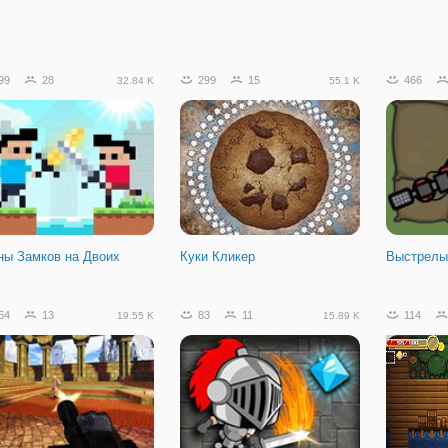
99
28
299
15
466
32.84 K
55.1 K
ны Замков на Двоих
Куки Кликер
Выстрелы
54
13
83
11
114
19.55 K
15.89 K