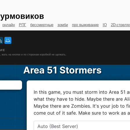
турмовиков
онлайн
РПГ
бессмертные
зомби
про выживание
IO
2D-стреля
НИЕ
 жать на кнопки и по сторонам коробкой не щелкать.