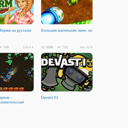
Ферма на русском
Большие маленькие змеи. ио
149
8286
713
176.4 K
841.22 K
арене -
Devast.IO
ьзовательская