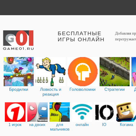
БЕСПЛАТНЫЕ
Добавляя пр
ИГРЫ ОНЛАЙН
перегружаем
Бродилки
Ловкость и
Головоломки
Стратегии
реакция
1 игрок
на двоих
для
онлайн
IO
Когама
мальчиков