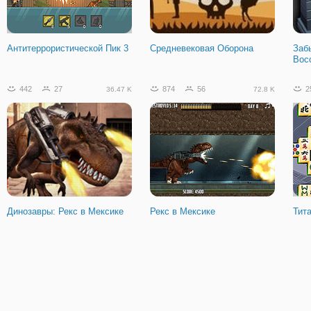
Сила в маске: зомби
Антитеррористической Пик 3
Средневековая Оборона
Заб
Вос
442
27
874
56
2
36.47 K
72.8 K
Динозавры: Рекс в Мексике
Рекс в Мексике
Тит