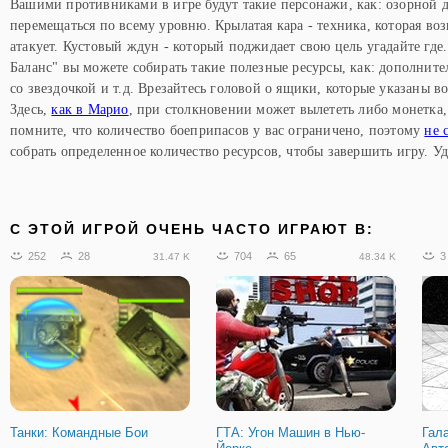
Вашими противниками в игре будут такие персонажи, как: озорной 
перемещаться по всему уровню. Крылатая кара - техника, которая в
атакует. Кустовый ждун - который поджидает свою цель угадайте где
Баланс" вы можете собирать такие полезные ресурсы, как: дополнит
со звездочкой и т.д. Врезайтесь головой о ящики, которые указаны 
Здесь,
как в Марио
, при столкновении может вылететь либо монетка,
помните, что количество боеприпасов у вас ограничено, поэтому
не 
собрать определенное количество ресурсов, чтобы завершить игру. Уд
C ЭТОЙ ИГРОЙ ОЧЕНЬ ЧАСТО ИГРАЮТ В:
252
28
704
65
3
31.47 K
48.34 K
Танки: Командные Бои
ГТА: Угон Машин в Нью-
Гал