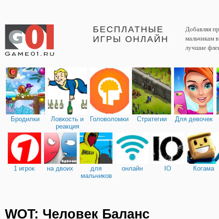
БЕСПЛАТНЫЕ
Добавляя пр
ИГРЫ ОНЛАЙН
мальчикам 
лучшие фле
Бродилки
Ловкость и
Головоломки
Стратегии
Для девочек
реакция
1 игрок
на двоих
для
онлайн
IO
Когама
мальчиков
WOT: Человек Баланс