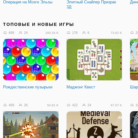
Операция на Мозге Эльзы
Элитный Снайпер Призрак
Дин
3Д
439
45
65
9
4
85.08 K
6.89 K
ТОПОВЫЕ И НОВЫЕ ИГРЫ
699
24
176
6
2
160.34 K
73.62 K
Легенды Футбола 2019 на
Маленькие Танки
Кли
Двоих
Рождественские пузырьки
Маджонг Квест
Шар
168
11
2.74 K
459
26
422
24
1
54.81 K
67.07 K