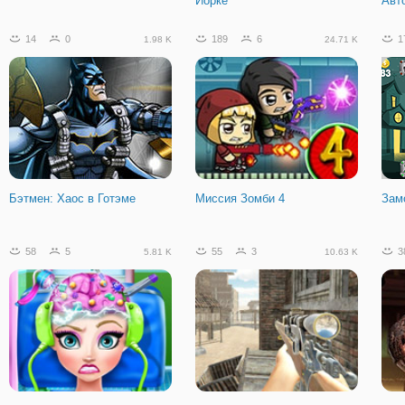
Йорке
Авт
14
0
189
6
1
1.98 K
24.71 K
Бэтмен: Хаос в Готэме
Миссия Зомби 4
Зам
58
5
55
3
3
5.81 K
10.63 K