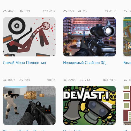
4675
333
353
25
6
257.43 K
77.61 K
Свободное Ралли 2
Ломай Меня Полностью
Невидимый Снайпер 3Д
Бол
8027
684
8286
713
1
900 K
841.23 K