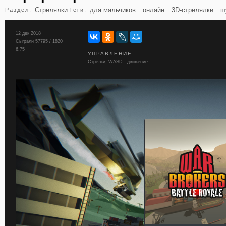
Стрелялки
для мальчиков
онлайн
3D-стрелялки
ш
Раздел:
Теги:
бильярд
карты
12 дек 2018
Сыграли 57795 / 1820
6,75
УПРАВЛЕНИЕ
Стрелки, WASD - движение.