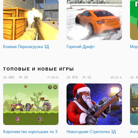
Боевая Перезагрузка 3Д
Горячий Дрифт
Mope
1660
159
1846
196
8
193.09 K
185.78 K
ТОПОВЫЕ И НОВЫЕ ИГРЫ
685
34
976
52
4
77.93 K
90.01 K
Морской Бой на Двоих
Дрифт на БМВ 3Д
Мет
Королевство коротышек по 3
Новогодние Стрелялки 3Д
Ант
1095
126
104.1 K