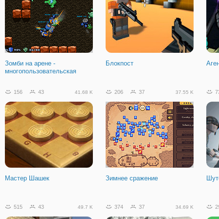
Зомби на арене -
Блокпост
Аге
многопользовательская
156
43
206
37
7
41.68 K
37.55 K
Мастер Шашек
Зимнее сражение
Шут
515
43
374
37
2
49.7 K
34.69 K