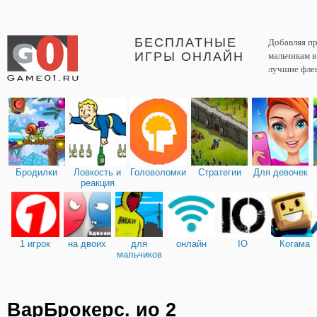
БЕСПЛАТНЫЕ
Добавляя пр
ИГРЫ ОНЛАЙН
мальчикам 
лучшие фле
Бродилки
Ловкость и
Головоломки
Стратегии
Для девочек
реакция
1 игрок
на двоих
для
онлайн
IO
Когама
мальчиков
ВарБрокерс. ио 2