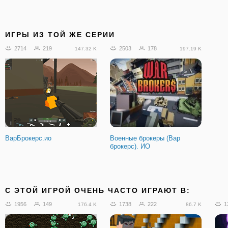
ИГРЫ ИЗ ТОЙ ЖЕ СЕРИИ
2714
219
2503
178
147.32 K
197.19 K
ВарБрокерс.ио
Военные брокеры (Вар
брокерс). ИО
C ЭТОЙ ИГРОЙ ОЧЕНЬ ЧАСТО ИГРАЮТ В:
1956
149
1738
222
1
176.4 K
86.7 K