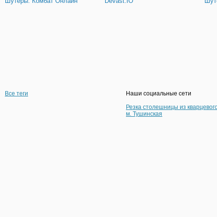
Шутеры: Комбат Онлайн
Devast.IO
Шут
Все теги
Наши социальные сети
Резка столешницы из кварцевог
м. Тушинская