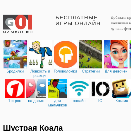
БЕСПЛАТНЫЕ
Добавляя пр
ИГРЫ ОНЛАЙН
мальчикам 
лучшие фле
Бродилки
Ловкость и
Головоломки
Стратегии
Для девочек
реакция
1 игрок
на двоих
для
онлайн
IO
Когама
мальчиков
Шустрая Коала