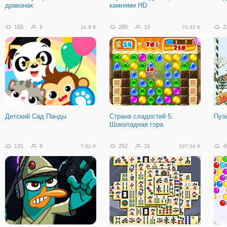
драконах
камнями HD
155
6
285
13
2
14.8 K
70.93 K
Детский Сад Панды
Страна сладостей 5:
Пуз
Шоколадная гора
131
8
252
16
4
7.82 K
107.04 K