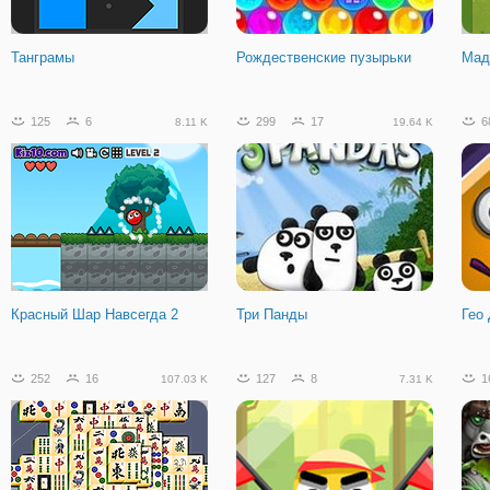
Танграмы
Рождественские пузырьки
Мад
125
6
299
17
6
8.11 K
19.64 K
Красный Шар Навсегда 2
Три Панды
Гео
252
16
127
8
1
107.03 K
7.31 K