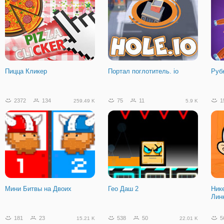
Пицца Кликер
Портал поглотитель. io
Руб
2372
134
75
11
1
259.49 K
5.9 K
Мини Битвы на Двоих
Гео Даш 2
Ник
Лин
181
23
538
50
5
15.21 K
22.01 K