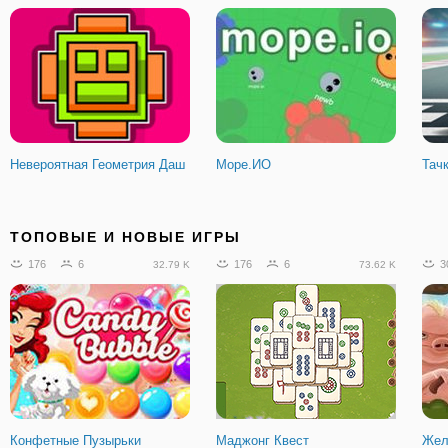
Невероятная Геометрия Даш
Море.ИО
Тач
934
71
25
7
2
82.97 K
3.84 K
ТОПОВЫЕ И НОВЫЕ ИГРЫ
176
6
176
6
3
32.79 K
73.62 K
Слитхер - сетевая змейка
Безумная Геометрия Даш
Бру
Конфетные Пузырьки
Маджонг Квест
Жел