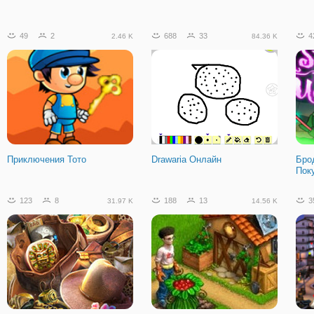
943
122
147.96 K
49
2
688
33
4
2.46 K
84.36 K
Драки (Файтз)
Приключения Тото
Drawaria Онлайн
Бро
Пок
123
8
188
13
3
31.97 K
14.56 K