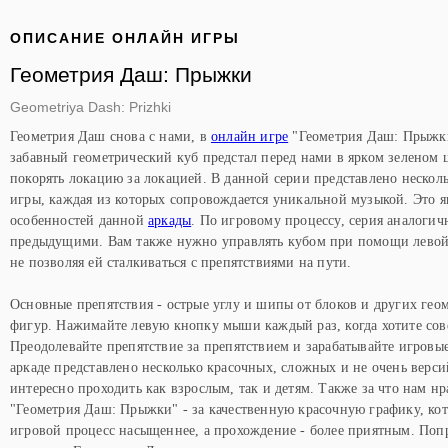
ОПИСАНИЕ ОНЛАЙН ИГРЫ
Геометрия Даш: Прыжки
Geometriya Dash: Prizhki
Геометрия Даш снова с нами, в
онлайн игре
"Геометрия Даш: Прыжки
забавный геометрический куб предстал перед нами в ярком зеленом ц
покорять локацию за локацией. В данной серии представлено нескол
игры, каждая из которых сопровождается уникальной музыкой. Это я
особенностей данной
аркады
. По игровому процессу, серия аналогич
предыдущими. Вам также нужно управлять кубом при помощи лево
не позволяя ей сталкиваться с препятствиями на пути.
Основные препятствия - острые углу и шипы от блоков и других гео
фигур. Нажимайте левую кнопку мыши каждый раз, когда хотите со
Преодолевайте препятствие за препятствием и зарабатывайте игровые
аркаде представлено несколько красочных, сложных и не очень верси
интересно проходить как взрослым, так и детям. Также за что нам нр
"Геометрия Даш: Прыжки" - за качественную красочную графику, кот
игровой процесс насыщеннее, а прохождение - более приятным. Поп