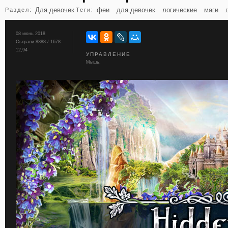
Для девочек
феи
для девочек
логические
маги
Раздел:
Теги:
бильярд
карты
08 июнь 2018
Сыграли 8388 / 1678
12,94
УПРАВЛЕНИЕ
Мышь.