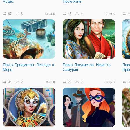
Чудес
Проклятие
67
3
45
4
4
13.24 K
9.29 K
Поиск Предметов: Легенда о
Поиск Предметов: Невеста
Пои
Море
Самурая
Вре
34
2
29
2
3
9.26 K
5.35 K