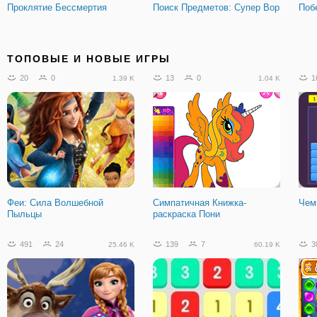
Проклятие Бессмертия
Поиск Предметов: Супер Вор
Поб
12
2
220
21
7
3.58 K
12.26 K
ТОПОВЫЕ И НОВЫЕ ИГРЫ
20
0
13
0
1
1.39 K
1.04 K
Поиск Предметов: Загадки
Барби: Поиски Сокровищ и
Дру
Джунглей
Щенков
Феи: Сила Волшебной
Симпатичная Книжка-
Чем
Пыльцы
раскраска Пони
9
0
1.33 K
491
24
139
7
3
25.46 K
60.19 K