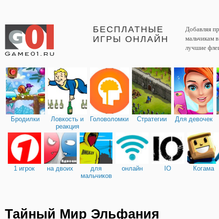
БЕСПЛАТНЫЕ
Добавляя пр
ИГРЫ ОНЛАЙН
мальчикам 
лучшие фле
Бродилки
Ловкость и
Головоломки
Стратегии
Для девочек
реакция
1 игрок
на двоих
для
онлайн
IO
Когама
мальчиков
Тайный Мир Эльфания