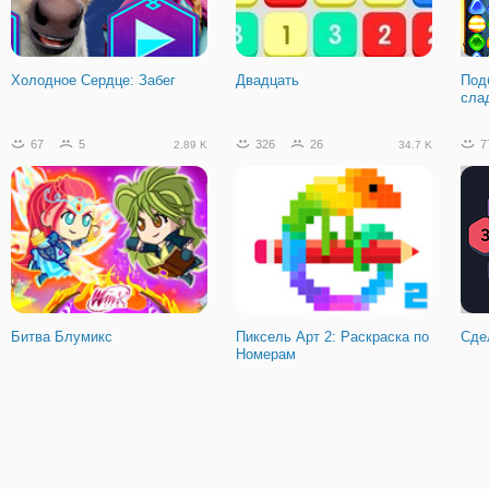
Приветик Фермы
Холодное Сердце: Забег
Двадцать
Под
сла
67
5
326
26
7
2.89 K
34.7 K
Битва Блумикс
Пиксель Арт 2: Раскраска по
Сде
Номерам