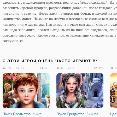
сложность с нахождением предмета, воспользуйтесь подсказкой. Их у
разбавить игровой процесс, разработчики добавили после каждого у
интуицию и везение. Перед вами появятся три бочки, в каждой из ко
количество монет. Нажмите на любую и посмотрите сколько вам доста
немного иного характера. Например, в начале вам дадут список пред
вам надо запомнить, а затем находить их на поле без подсказок, опи
довольно интересно. Кроме этого подготовлены еще увлекательные у
соскучишься.
C ЭТОЙ ИГРОЙ ОЧЕНЬ ЧАСТО ИГРАЮТ В:
146
13
55
7
5
24.66 K
12.32 K
Поиск Предметов: Книга
Поиск Предметов: Зимнее
Цве