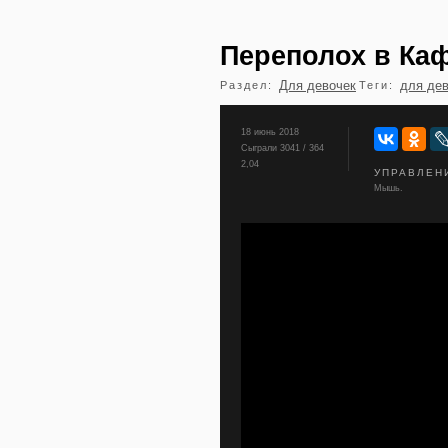
Переполох в Ка
Для девочек
для де
Раздел:
Теги:
18 июнь 2018
Сыграли 3041 / 364
2,04
УПРАВЛЕН
Мышь.