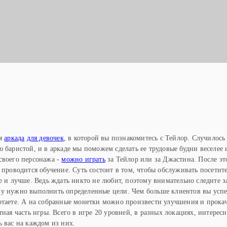
Ы
ая
аркада
для девочек
, в которой вы познакомитесь с Тейлор. Случилось 
 баристой, и в аркаде мы поможем сделать ее трудовые будни веселее 
своего персонажа -
можно играть
за Тейлор или за Джастина. После эт
 проводится обучение. Суть состоит в том, чтобы обслуживать посетит
е и лучше. Ведь ждать никто не любит, поэтому внимательно следите з
ку нужно выполнить определенные цели. Чем больше клиентов вы успе
отаете. А на собранные монетки можно произвести улучшения и прокач
тная часть игры. Всего в игре 20 уровней, в разных локациях, интерес
ь вас на каждом из них.