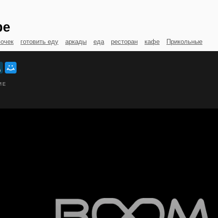
фе
вочек
готовить еду
аркады
еда
ресторан
кафе
Прикольные
ИЕ