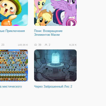
вые Приключения
Пони: Возвращение
Элементов Магии
23
39
2
140.36 K
9.24 K
а мистического
Через Заброшенный Лес 2