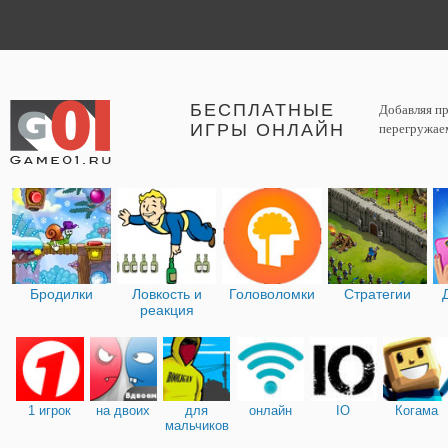
БЕСПЛАТНЫЕ
Добавляя пр
ИГРЫ ОНЛАЙН
перегружаем
Бродилки
Ловкость и
Головоломки
Стратегии
реакция
1 игрок
на двоих
для
онлайн
IO
Когама
мальчиков