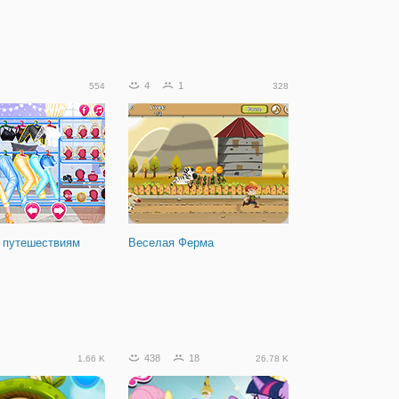
4
1
554
328
о путешествиям
Веселая Ферма
438
18
1.66 K
26.78 K