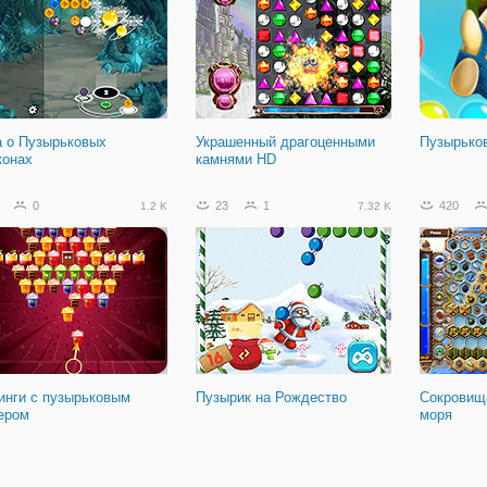
а о Пузырьковых
Украшенный драгоценными
Пузырько
конах
камнями HD
0
23
1
420
1.2 K
7.32 K
инги с пузырьковым
Пузырик на Рождество
Сокровищ
ером
моря