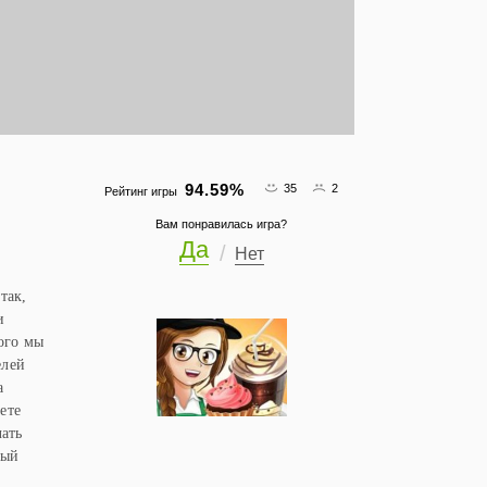
94.59
%
35
2
Рейтинг игры
Вам понравилась игра?
Да
Нет
так,
и
ого мы
елей
а
ете
ать
ный