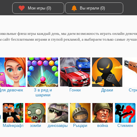
Мои игры (0)
Вы играли (0)
икольные флеш игры каждый день, мы даем возможность играть онлайн девоч
 сайт бесплатными играми и глупой рекламой, а выбираем только самые лучш
Для девочек
3 в ряд и
Гонки
Драки
Стр
шарики
Майнкрафт
зомби
динозавры
Рыцари
война
Стикмен