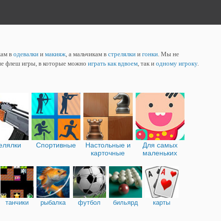
кам в
одевалки
и
макияж
, а мальчикам в
стрелялки
и
гонки
. Мы не
ие флеш игры, в которые можно
играть как вдвоем
, так и
одному игроку
.
елялки
Спортивные
Настольные и
Для самых
карточные
маленьких
танчики
рыбалка
футбол
бильярд
карты