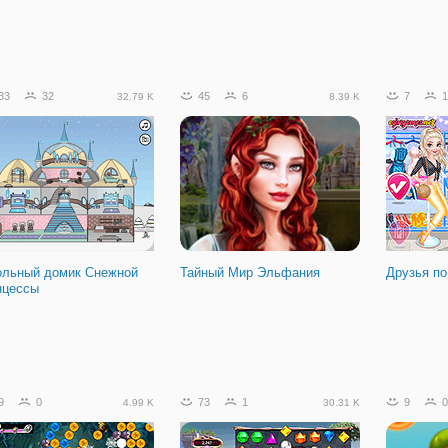
33
32
45
6
7
1
32.79 K
8.39 K
ольный домик Снежной
Тайный Мир Эльфания
Друзья п
нцессы
9
0
73
1
9
0
4.99 K
30.31 K