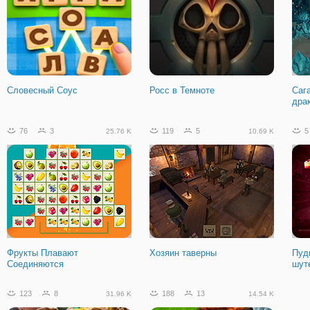
Словесный Соус
Росс в Темноте
Саг
дра
76
3
119
5
5
25.76 K
10.69 K
Фрукты Плавают
Хозяин таверны
Пуд
Соединяются
шут
123
8
188
13
31.96 K
14.54 K