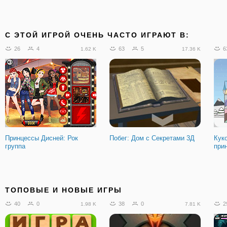
C ЭТОЙ ИГРОЙ ОЧЕНЬ ЧАСТО ИГРАЮТ В:
26
4
63
5
6
1.62 K
17.36 K
Принцессы Дисней: Рок
Побег: Дом с Секретами 3Д
Кук
группа
при
ТОПОВЫЕ И НОВЫЕ ИГРЫ
40
0
38
0
2
1.98 K
7.81 K