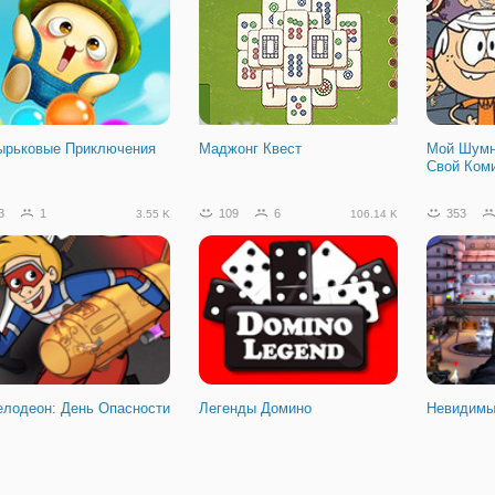
ырьковые Приключения
Маджонг Квест
Мой Шумн
Свой Ком
3
1
109
6
353
3.55 K
106.14 K
елодеон: День Опасности
Легенды Домино
Невидимы