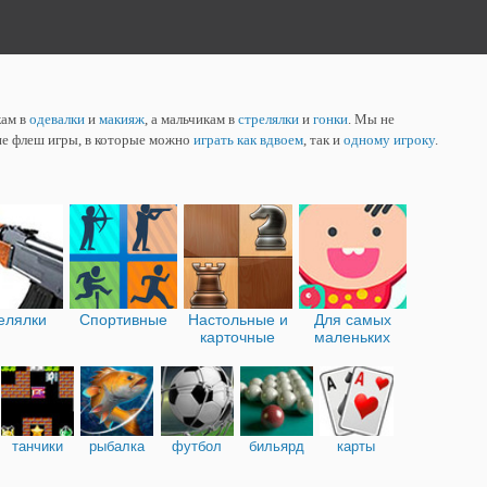
кам в
одевалки
и
макияж
, а мальчикам в
стрелялки
и
гонки
. Мы не
ие флеш игры, в которые можно
играть как вдвоем
, так и
одному игроку
.
елялки
Спортивные
Настольные и
Для самых
карточные
маленьких
танчики
рыбалка
футбол
бильярд
карты