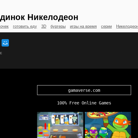
динок Никелодеон
вочек
готовить еду
3D
бургеры
игры на время
серии
Никелодео
ИЕ