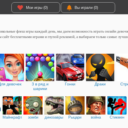
Мои игры (0)
Вы играли (0)
икольные флеш игры каждый день, мы даем возможность играть онлайн девоч
 сайт бесплатными играми и глупой рекламой, а выбираем только самые лучш
Для девочек
3 в ряд и
Гонки
Драки
Стр
шарики
Майнкрафт
зомби
динозавры
Рыцари
война
Стикмен