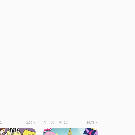
1
438
18
2.06 K
26.78 K