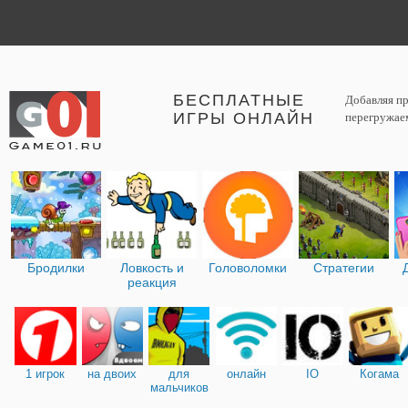
БЕСПЛАТНЫЕ
Добавляя пр
ИГРЫ ОНЛАЙН
перегружаем
Бродилки
Ловкость и
Головоломки
Стратегии
реакция
1 игрок
на двоих
для
онлайн
IO
Когама
мальчиков