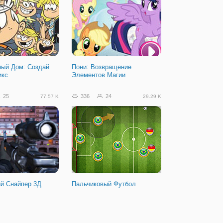
ый Дом: Создай
Пони: Возвращение
икс
Элементов Магии
25
336
24
77.57 K
29.29 K
й Снайпер 3Д
Пальчиковый Футбол