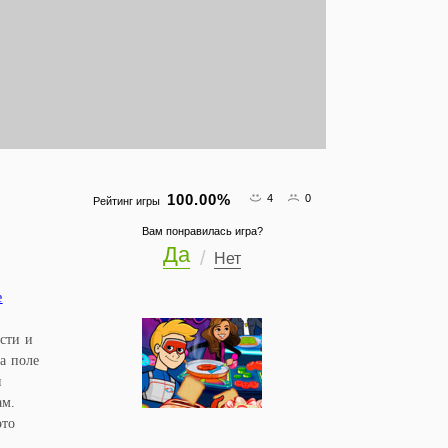
100.00
%
4
0
Рейтинг игры
Вам понравилась игра?
Да
Нет
е
ости и
а поле
я
ам.
это