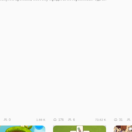
0
176
6
31
1.66 K
73.62 K