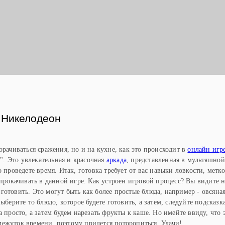
Ы
 Никелодеон
орачиваться сражения, но и на кухне, как это происходит в
онлайн игр
. Это увлекательная и красочная
аркада
, представленная в мультяшной
 проведете время. Итак, готовка требует от вас навыки ловкости, метк
 прокачивать в данной игре. Как устроен игровой процесс? Вы видите н
отовить. Это могут быть как более простые блюда, например - овсяна
ыберите то блюдо, которое будете готовить, а затем, следуйте подсказк
а просто, а затем будем нарезать фрукты к каше. Но имейте ввиду, что 
ежуток времени, поэтому придется поторопиться. Удачи!