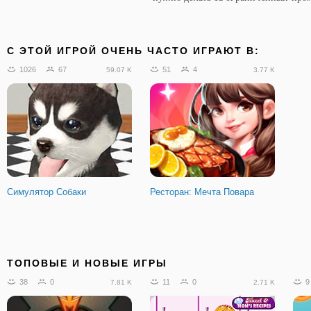
C ЭТОЙ ИГРОЙ ОЧЕНЬ ЧАСТО ИГРАЮТ В:
1026
67
51
4
59.07 K
3.77 K
Симулятор Собаки
Ресторан: Мечта Повара
ТОПОВЫЕ И НОВЫЕ ИГРЫ
38
0
11
0
9
7.81 K
2.71 K