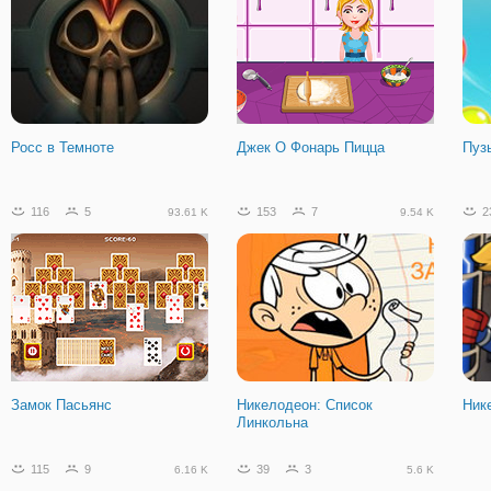
Росс в Темноте
Джек O Фонарь Пицца
Пуз
116
5
153
7
2
93.61 K
9.54 K
Замок Пасьянс
Никелодеон: Список
Ник
Линкольна
115
9
39
3
6.16 K
5.6 K