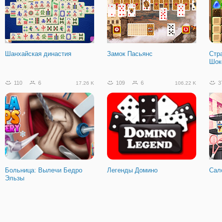
Шанхайская династия
Замок Пасьянс
Стр
Шок
110
6
109
6
3
17.26 K
106.22 K
Больница: Вылечи Бедро
Легенды Домино
Сал
Эльзы