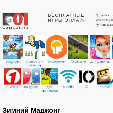
БЕСПЛАТНЫЕ
Добавляя пр
ИГРЫ ОНЛАЙН
мальчикам 
лучшие фле
Бродилки
Ловкость и
Головоломки
Стратегии
Для девочек
реакция
1 игрок
на двоих
для
онлайн
IO
Когама
мальчиков
Зимний Маджонг