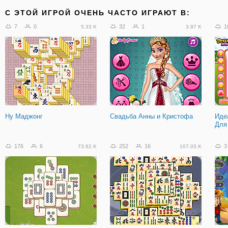
C ЭТОЙ ИГРОЙ ОЧЕНЬ ЧАСТО ИГРАЮТ В:
7
0
32
1
1
5.33 K
3.97 K
Ну Маджонг
Свадьба Анны и Кристофа
Иде
Для
176
6
252
16
3
73.62 K
107.03 K