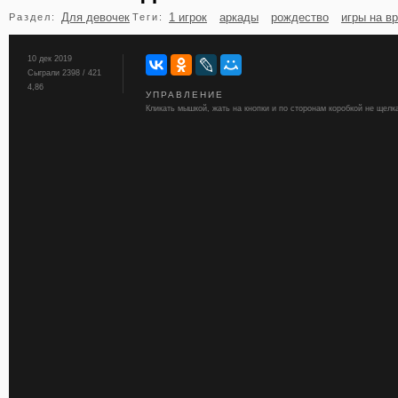
Для девочек
1 игрок
аркады
рождество
игры на в
Раздел:
Теги:
бильярд
карты
10 дек 2019
Сыграли 2398 / 421
4,86
УПРАВЛЕНИЕ
Кликать мышкой, жать на кнопки и по сторонам коробкой не щелк