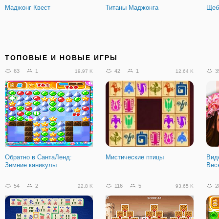
Маджонг Квест
Титаны Маджонга
Щеб
ТОПОВЫЕ И НОВЫЕ ИГРЫ
63
1
42
1
3
19.97 K
12.64 K
Обратно в СантаЛенд:
Мистические птицы
Вид
Зимние каникулы
Вес
54
2
116
5
2
22.8 K
93.65 K