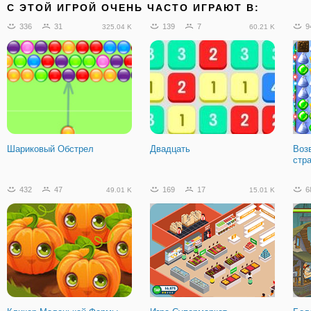
C ЭТОЙ ИГРОЙ ОЧЕНЬ ЧАСТО ИГРАЮТ В:
336
31
139
7
9
325.04 K
60.21 K
Шариковый Обстрел
Двадцать
Воз
стр
432
47
169
17
6
49.01 K
15.01 K