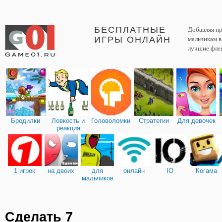
БЕСПЛАТНЫЕ
Добавляя пр
ИГРЫ ОНЛАЙН
мальчикам 
лучшие фле
Бродилки
Ловкость и
Головоломки
Стратегии
Для девочек
реакция
1 игрок
на двоих
для
онлайн
IO
Когама
мальчиков
Сделать 7