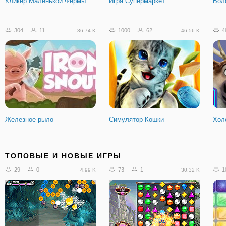
Кликер Маленькой Фермы
Игра Супермаркет
Бол
304
11
1000
62
4
36.74 K
46.56 K
Железное рыло
Симулятор Кошки
Хол
38
4
1057
82
3
8.01 K
104.32 K
ТОПОВЫЕ И НОВЫЕ ИГРЫ
29
0
73
1
1
4.99 K
30.32 K