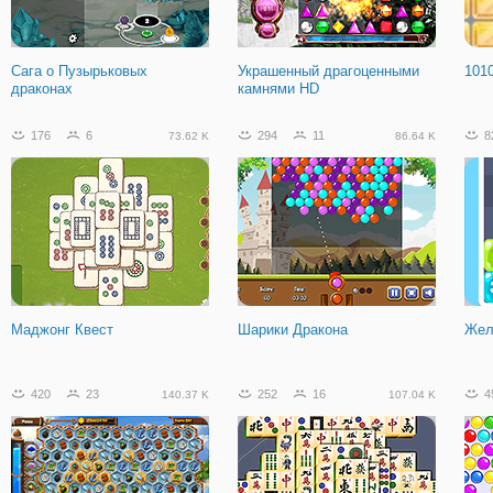
Побег из Леса Самоцветов
Герои Мифов: Воины Богов
Под
сла
Сага о Пузырьковых
Украшенный драгоценными
101
драконах
камнями HD
459
26
54.81 K
176
6
294
11
8
73.62 K
86.64 K
Антитеррористической Пик 3
Маджонг Квест
Шарики Дракона
Жел
420
23
252
16
4
140.37 K
107.04 K