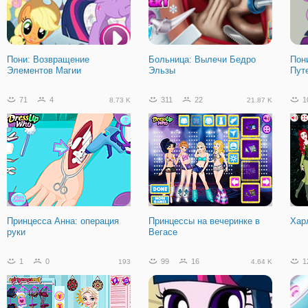
Пони: Возвращение
Больница: Вылечи Бедро
Пон
Элементов Магии
Эльзы
Пут
71
4
311
22
1
8.73 K
21.87 K
Принцесса Анна: операция
Принцессы на вечеринке в
Хар
руки
Вегасе
1
0
99
16
1
193
4.64 K