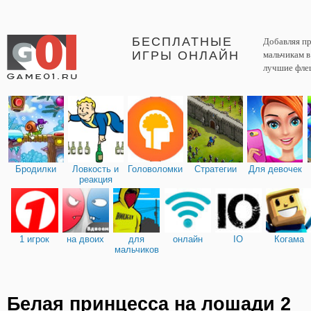
БЕСПЛАТНЫЕ
Добавляя пр
ИГРЫ ОНЛАЙН
мальчикам 
лучшие фле
Бродилки
Ловкость и
Головоломки
Стратегии
Для девочек
реакция
1 игрок
на двоих
для
онлайн
IO
Когама
мальчиков
Белая принцесса на лошади 2