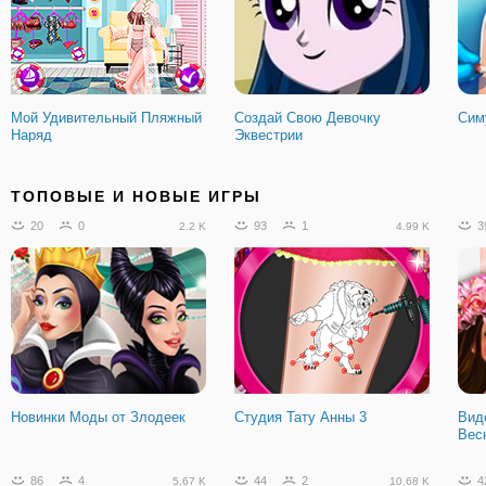
Мой Удивительный Пляжный
Создай Свою Девочку
Сим
Наряд
Эквестрии
69
2
77
6
6
3.6 K
17.58 K
ТОПОВЫЕ И НОВЫЕ ИГРЫ
20
0
93
1
3
2.2 K
4.99 K
Твайлайт Спаркл:
Сделать 7
Оде
Танцевальная Вечеринка
Веч
Новинки Моды от Злодеек
Студия Тату Анны 3
Вид
Вес
62
3
9.76 K
86
4
44
2
4
5.67 K
10.68 K