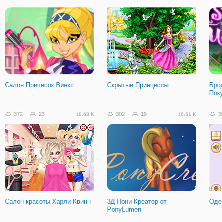
Заполнить лабиринт
Салон Причёсок Винкс
Скрытые Принцессы
Бро
Пок
372
23
302
19
3
18.63 K
16.51 K
Салон красоты Харли Квинн
3Д Пони Креатор от
Оде
PonyLumen