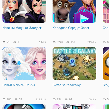
Рыбка Ест Рыбку 3
Двойной Рождественский
Бел
Бал
2
Новинки Моды от Злодеек
Холодное Сердце: Забег
Сал
6
2
727
21
1
3246
196
6
3.24 K
225.4 K
Одень Принцесс на
Вечеринку
Новый Макияж Эльзы
Битва за галактику
Гео
785
53
734
64
5
312.71 K
59.3 K