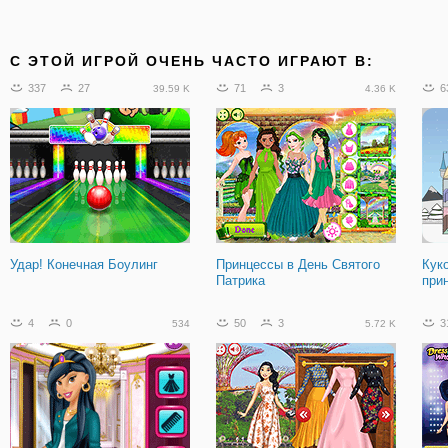
C ЭТОЙ ИГРОЙ ОЧЕНЬ ЧАСТО ИГРАЮТ В:
337
27
71
3
6
39.59 K
4.36 K
Удар! Конечная Боулинг
Принцессы в День Святого
Кук
Патрика
при
4
0
50
3
3
534
5.72 K