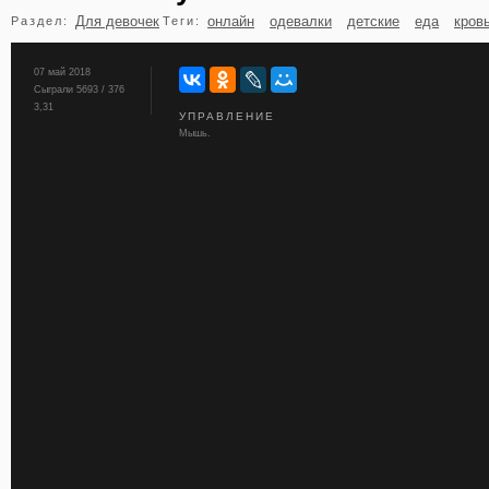
Для девочек
онлайн
одевалки
детские
еда
кров
Раздел:
Теги:
бильярд
карты
07 май 2018
Сыграли 5693 / 376
3,31
УПРАВЛЕНИЕ
Мышь.