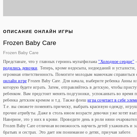
ОПИСАНИЕ ОНЛАЙН ИГРЫ
Frozen Baby Care
Frozen Baby Care
Представьте, что у главных героинь мультфильма
"Холодное сердце"
-
родились девочки
. Теперь, кроме недосыпа, недоеданий и усталости
огромная ответственность. Помогите молодым мамочкам справиться с
онлайн игре
Frozen Baby Care. Для начала, выберите ребенка Анны и
которую будете играть. Затем, отправляйтесь в детскую, чтобы присту
ребенком. Вам предстоит менять подгузники, успокаивать во время п
ребенка детским кремом и т.д. Также флеш
игра сочетает в себе эле
Т.е. вы сможете поменять прическу, выбрать красивую одежду, игру
прочие атрибуты. Даже в столь юном возрасте девочки уже хотят вы
Наверное, это у них в крови. Проведите день в роли няни очаровате
Frozen Baby Care отличная возможность научить детей ухаживать и з
братьях и сестрах. Это дает им понимание о детях, приучая заботе.