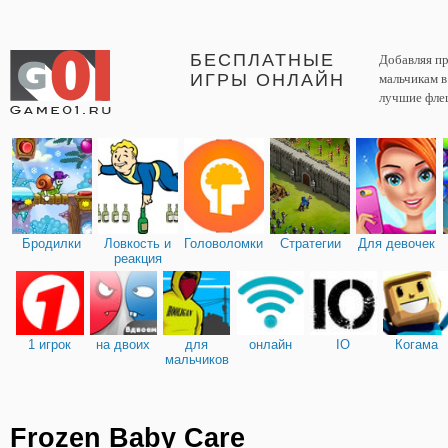
БЕСПЛАТНЫЕ
Добавляя пр
ИГРЫ ОНЛАЙН
мальчикам 
лучшие фле
Бродилки
Ловкость и
Головоломки
Стратегии
Для девочек
реакция
1 игрок
на двоих
для
онлайн
IO
Когама
мальчиков
Frozen Baby Care