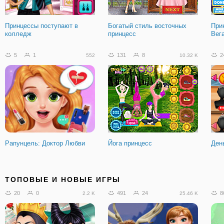
Принцессы поступают в
Богатый стиль восточных
При
колледж
принцесс
Вег
5
1
131
8
2
552
10.32 K
Рапунцель: Доктор Любви
Йога принцесс
Ден
8472
831
7
0
2
627.27 K
981
ТОПОВЫЕ И НОВЫЕ ИГРЫ
20
0
491
24
8
2.2 K
25.46 K