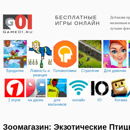
БЕСПЛАТНЫЕ
Добавляя пр
ИГРЫ ОНЛАЙН
мальчикам 
лучшие фле
Бродилки
Ловкость и
Головоломки
Стратегии
Для девочек
реакция
1 игрок
на двоих
для
онлайн
IO
Когама
мальчиков
Зоомагазин: Экзотические Пти