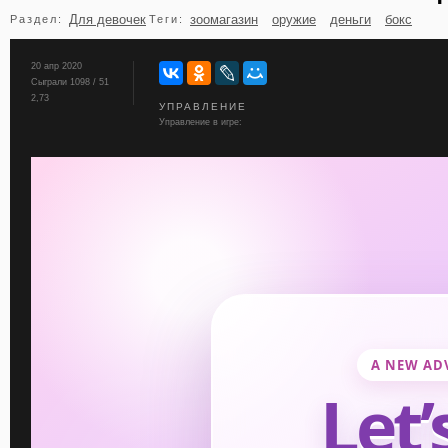
Для девочек
зоомагазин
оружие
деньги
бокс
Раздел:
Теги:
бильярд
карты
20 апр 2020
Сыграли 1098 / 51
2,73
УПРАВЛЕНИЕ
Управление в игре: