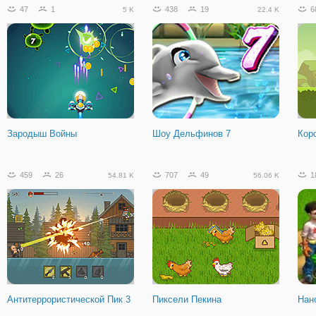
47
1
438
19
6
5 K
22.4 K
Зародыш Войны
Шоу Дельфинов 7
Кор
459
26
707
49
1
54.81 K
56.06 K
Антитеррористической Пик 3
Пиксели Пекина
Нан