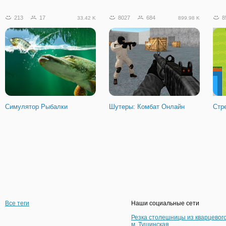
213
17
8027
684
8
33.42 K
899.98 K
Симулятор Рыбалки
Шутеры: Комбат Онлайн
Стр
Все теги
Наши социальные сети
Резка столешницы из кварцевог
м. Тушинская