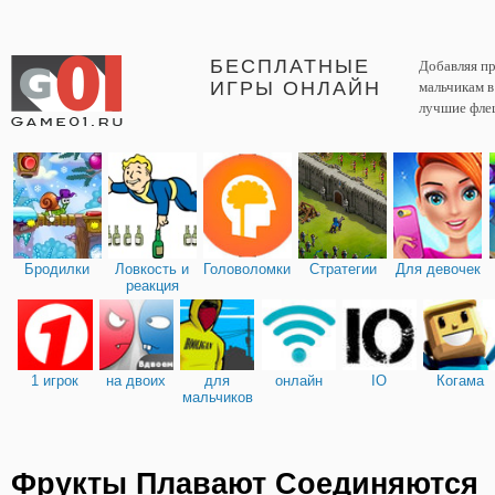
БЕСПЛАТНЫЕ
Добавляя пр
ИГРЫ ОНЛАЙН
мальчикам 
лучшие фле
Бродилки
Ловкость и
Головоломки
Стратегии
Для девочек
реакция
1 игрок
на двоих
для
онлайн
IO
Когама
мальчиков
Фрукты Плавают Соединяются