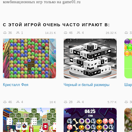
комбинационных игр только на game01.ru
C ЭТОЙ ИГРОЙ ОЧЕНЬ ЧАСТО ИГРАЮТ В:
36
1
46
4
3
14.21 K
26.32 K
Кристалл Фея
Черный и белый размеры
Шар
46
4
28
4
3
16 K
5.77 K