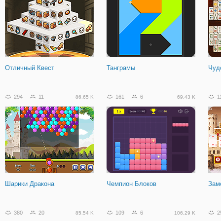
Мастер Шашек
Драгоценный Пазл - 3 в ряд
Битв
Отличный Квест
Танграмы
Чуд
23
1
5.08 K
294
11
161
6
1
86.65 K
69.43 K
Маджонг Конфета
Шарики Дракона
Чемпион Блоков
Зам
380
20
109
6
2
85.54 K
106.29 K