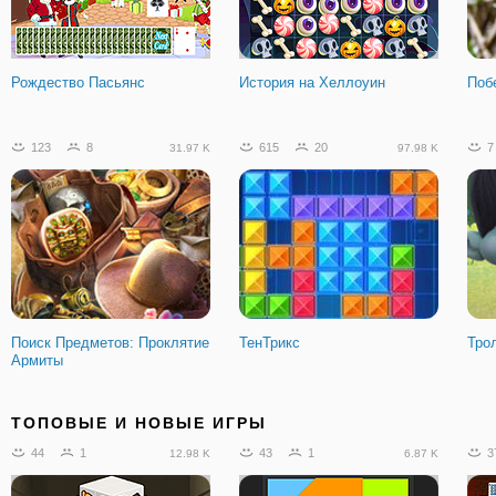
Рождество Пасьянс
История на Хеллоуин
Поб
123
8
615
20
7
31.97 K
97.98 K
Поиск Предметов: Проклятие
ТенТрикс
Тро
Армиты
156
43
15
1
3
41.69 K
3.01 K
ТОПОВЫЕ И НОВЫЕ ИГРЫ
44
1
43
1
3
12.98 K
6.87 K