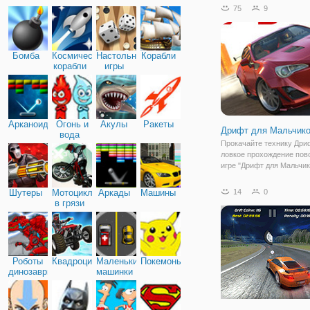
больше денег на лучшие
75
9
автомобили и апгрейды,
убедитесь, что у вас ест
один автомобиль в
Бомба
Космические
Настольные
Корабли
корабли
игры
Арканоид
Огонь и
Акулы
Ракеты
Дрифт для Мальчико
вода
Прокачайте технику Дрифт
ловкое прохождение пово
игре "Дрифт для Мальчик
игре вы сможете попроб
управлять заносом и уд
Шутеры
Мотоциклы
Аркады
Машины
14
0
скорость на трассе и уго
в грязи
траектории. Основа гейм
симулятор
Роботы
Квадроциклы
Маленькие
Покемоны
динозавры
машинки