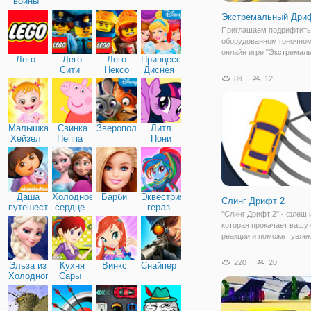
войны
Экстремальный Дри
Приглашаем подрифтить
оборудованном гоночном
онлайн игре "Экстремал
Лего
Лего
Лего
Принцессы
Дрифт 3Д". Это бесплатн
Сити
Нексо
Диснея
разработанная в трехме
89
12
Найтс
графике, которая отличн
подходит для взрослых и
ней вы будете
Малышка
Свинка
Зверополис
Литл
Хейзел
Пеппа
Пони
Дружба
Даша
Холодное
Барби
Эквестрия
Слинг Дрифт 2
путешественница
сердце
герлз
"Слинг Дрифт 2" - флеш 
которая прокачает вашу
реакции и поможет увле
провести время. Игра от
от большинства классич
220
20
Эльза из
Кухня
Винкс
Снайпер
гонок. Ведь игровой про
Холодного
Сары
построен следующим об
сердца
видите