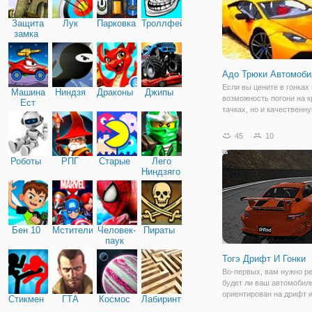
Защита
Лук
Парковка
Троллфейс
замка
Адо Трюки Автомоби
Если вы цените в гонках
Машина
Ниндзя
Драконы
Джипы
возможность погони на 
Ест
тачках, но и качественн
Машину
графику и приятный фон,
игра "Адо Трюки Автомоб
45
10
отличная альтернатива. 
будете управлять супер
Роботы
РПГ
Старые
Лего
Ниндзяго
Бен 10
Мстители
Человек-
Пираты
паук
Тогэ Дрифт И Гонки
Во-первых, вам нужно р
будет ли ваш автомобил
ориентирован на дрифт и
Стикмен
ГТА
Космос
Лабиринты
Гонки помогут вам зараб