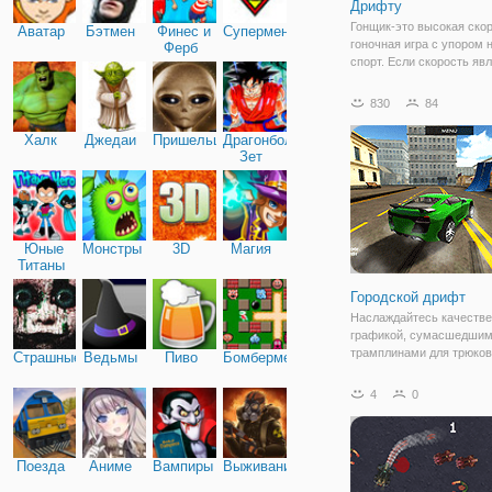
Дрифту
Гонщик-это высокая ско
Аватар
Бэтмен
Финес и
Супермен
гоночная игра с упором 
Ферб
спорт. Если скорость яв
одним из ваших горячих 
вы играть в эту игру и q
830
84
дрейфа и quot;. Эта игра
возможность сделать ст
Халк
Джедаи
Пришельцы
Драгонболл
Зет
Юные
Монстры
3D
Магия
Титаны
Городской дрифт
Наслаждайтесь качеств
графикой, сумасшедши
трамплинами для трюков
Страшные
Ведьмы
Пиво
Бомбермен
впечатляющими локация
онлайн игре "Городской 
4
0
Здесь под вашим управ
будет спортивная машин
которой вам предстоит
Поезда
Аниме
Вампиры
Выживание