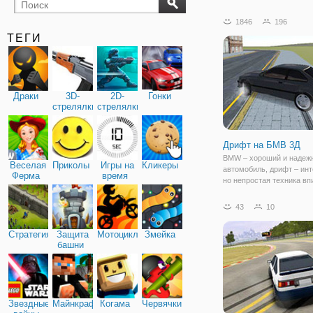
бильярд
карты
1846
196
ТЕГИ
Драки
3D-
2D-
Гонки
стрелялки
стрелялки
Дрифт на БМВ 3Д
BMW – хороший и надеж
Веселая
Приколы
Игры на
Кликеры
автомобиль, дрифт – инт
Ферма
время
но непростая техника в
в повороты. Что будет, 
эти две составляющие? 
43
10
онлайн игра «Дрифт на Б
принципе, в названии кр
Стратегия
Защита
Мотоциклы
Змейка
башни
Звездные
Майнкрафт
Когама
Червячки