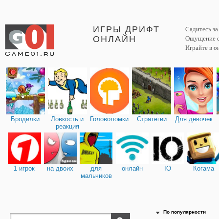
ИГРЫ ДРИФТ
Садитесь за
ОНЛАЙН
Ощущение ск
Играйте в о
Бродилки
Ловкость и
Головоломки
Стратегии
Для девочек
реакция
1 игрок
на двоих
для
онлайн
IO
Когама
мальчиков
По популярности