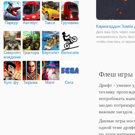
Паркур
Автобус
Такси
Грузовики
Кармагеддон Зомби
Диск ваш путь через зом
апокалипсиса. Быть быс
чтобы спастись от враго
всех зомби на своем пут
Избегайте другие автомо
Симулятор
Трактора
Вертолеты
Велосипед
препятствия и получить 
вождения
далеко, как вы можете.
Кармагеддон зомби дриф
Флеш игры 
Кунг фу
Тюрьма
Маги
Сега
Дрифт - умение у
технику прохожде
попробовать выпо
заодно потрениро
важным заездом.
Данные игры нося
одной теме дрифт
по душе:например