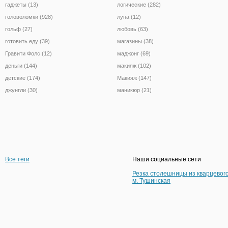
гаджеты (13)
логические (282)
головоломки (928)
луна (12)
гольф (27)
любовь (63)
готовить еду (39)
магазины (38)
Гравити Фолс (12)
маджонг (69)
деньги (144)
макияж (102)
детские (174)
Макияж (147)
джунгли (30)
маникюр (21)
Все теги
Наши социальные сети
Резка столешницы из кварцевог
м. Тушинская