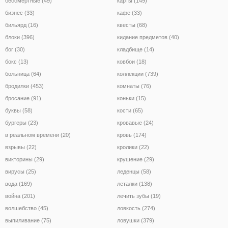
бессмертные (49)
карты (149)
бизнес (33)
кафе (33)
бильярд (16)
квесты (68)
блоки (396)
кидание предметов (40)
бог (30)
кладбище (14)
бокс (13)
ковбои (18)
больница (64)
коллекции (739)
бродилки (453)
комнаты (76)
бросание (91)
коньки (15)
буквы (58)
кости (65)
бургеры (23)
кровавые (24)
в реальном времени (20)
кровь (174)
взрывы (22)
кролики (22)
викторины (29)
крушение (29)
вирусы (25)
леденцы (58)
вода (169)
леталки (138)
война (201)
лечить зубы (19)
волшебство (45)
ловкость (274)
выпиливание (75)
ловушки (379)