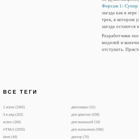
Форсаж 1: Супер
заезда как в игре
трек, в котором 
заезда остаются 
Разработчики по
моделей и конечн
отступать. Прист
ВСЕ ТЕГИ
1 игрок (3365)
динозавры (51)
3 в ряд (262)
для девочек (638)
action (266)
для малышей (19)
HTML5 (2505)
для мальчиков (586)
idnet (49)
доктор (75)