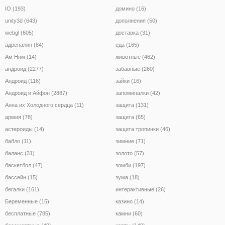
IO (193)
домино (16)
unity3d (643)
дополнения (50)
webgl (605)
доставка (31)
адреналин (84)
еда (165)
Ам Ням (14)
животные (462)
андроид (2277)
забавные (260)
Андроид (116)
зайки (16)
Андроид и Айфон (2887)
запоминалки (42)
Анна их Холодного сердца (11)
защита (131)
армия (78)
защита (65)
астероиды (14)
защита тропинки (46)
бабло (11)
зимние (71)
баланс (31)
золото (57)
баскетбол (47)
зомби (197)
бассейн (15)
зума (18)
бегалки (161)
интерактивные (26)
Беременные (15)
казино (14)
бесплатные (785)
камни (60)