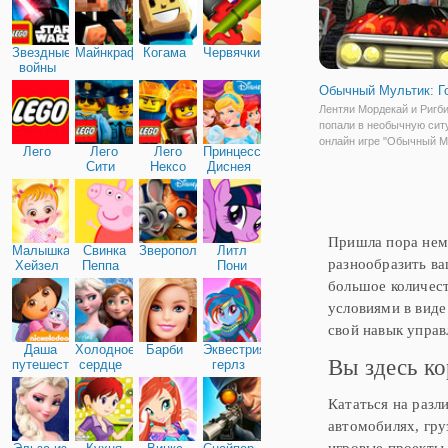
Звездные
Майнкрафт
Когама
Червячки
войны
Обычный Мультик: Г
Лентяи Мордекай и Ригб
попали в необычную сит
онлайн игре "Обычный М
Лего
Лего
Лего
Принцессы
Гонки". Во время игры в
Сити
Нексо
Диснея
видеоигру, иэ неожиданн
Найтс
затянуло в виртуальный 
Теперь, чтобы вернуться
в реальность,
Пришла пора немн
Малышка
Свинка
Зверополис
Литл
разнообразить ва
Хейзел
Пеппа
Пони
Дружба
большое количест
условиями в виде
свой навык управ
Даша
Холодное
Барби
Эквестрия
Вы здесь ко
путешественница
сердце
герлз
Кататься на раз
автомобилях, гру
игровые проекты,