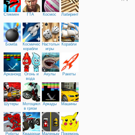
Стикмен
ГТА
Космос
Лабиринты
Бомба
Космические
Настольные
Корабли
корабли
игры
Арканоид
Огонь и
Акулы
Ракеты
вода
Шутеры
Мотоциклы
Аркады
Машины
в грязи
Роботы
Квадроциклы
Маленькие
Покемоны