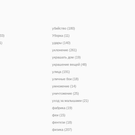
убийство (180)
33)
Уборка (11)
1)
удары (140)
уклонение (261)
украшать дом (19)
украшение вещей (48)
улица (191)
уличные бои (18)
умножение (14)
уничтожение (25)
уход за малышами (21)
фабрика (19)
феи (15)
фентези (18)
физика (207)