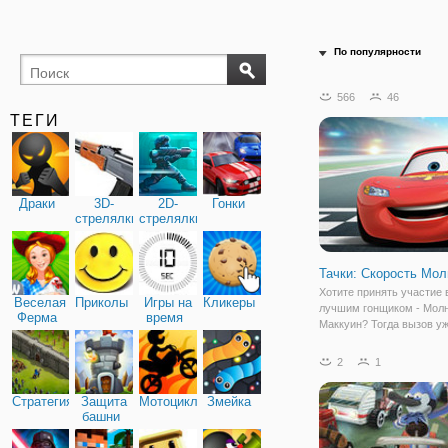
По популярности
566
46
ТЕГИ
Драки
3D-
2D-
Гонки
стрелялки
стрелялки
Тачки: Скорость Мол
Хотите принять участие в
Веселая
Приколы
Игры на
Кликеры
лучшим гонщиком - Мол
Ферма
время
Маккуин? Тогда вызов у
брошен, осталось решит
его или нет. В онлайн игр
2
1
Скорость Молнии" вы см
погрузиться в атмосфер
Стратегия
Защита
Мотоциклы
Змейка
скорости, драйва
башни