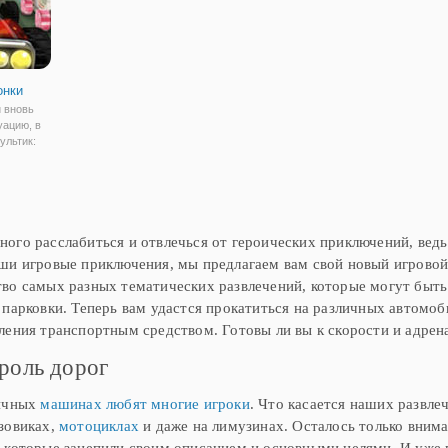
онки
и вновь
уацию, в
ультик:
 новую
о
мир.
 обратно
ого расслабиться и отвлечься от героических приключений, ведь
ши игровые приключения, мы предлагаем вам свой новый игровой
во самых разных тематических развлечений, которые могут быт
 парковки. Теперь вам удастся прокатиться на различных автомоб
ления транспортным средством. Готовы ли вы к скорости и адрен
роль дорог
личных
машинах любят многие игроки
. Что касается наших развле
зовиках,
мотоциклах
и даже на лимузинах. Осталось только вним
 которые зацепили своим описанием и основными целями. И уже 