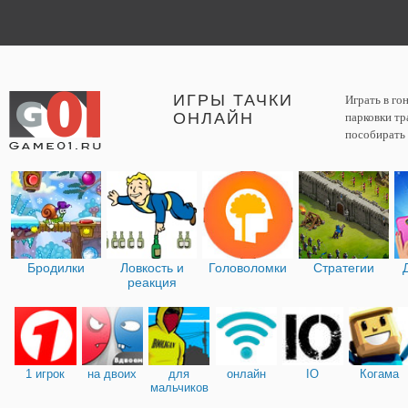
ИГРЫ ТАЧКИ
Играть в го
ОНЛАЙН
парковки тр
пособирать 
Бродилки
Ловкость и
Головоломки
Стратегии
реакция
1 игрок
на двоих
для
онлайн
IO
Когама
мальчиков