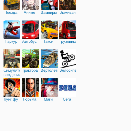
Поезда
Аниме
Вампиры
Выживание
Паркур
Автобус
Такси
Грузовики
Симулятор
Трактора
Вертолеты
Велосипед
вождения
Кунг фу
Тюрьма
Маги
Сега