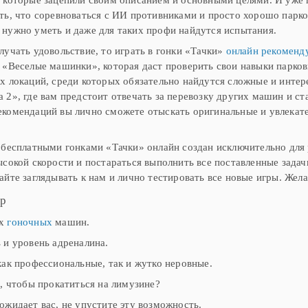
ть, что соревноваться с ИИ противниками и просто хорошо парко
нужно уметь и даже для таких профи найдутся испытания.
лучать удовольствие, то играть в гонки «Тачки»
онлайн рекоменду
 «Веселые машинки», которая даст проверить свои навыки парко
х локаций, среди которых обязательно найдутся сложные и интер
 2», где вам предстоит отвечать за перевозку других машин и с
комендаций вы лично сможете отыскать оригинальные и увлекате
 бесплатными гонками «Тачки» онлайн создан исключительно для р
ысокой скорости и постараться выполнить все поставленные зада
айте заглядывать к нам и лично тестировать все новые игры. Жел
гр
ых
гоночных
машин.
 и уровень адреналина.
как профессиональные, так и жутко неровные.
о, чтобы прокатиться на лимузине?
ожидает вас, не упустите эту возможность.