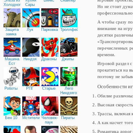
Эльза из
Кухня
Винкс
Снайпер
Холодного
Сары
Но не стоит дума
сердца
профессионально 
А чтобы сразу по
внимание на игру
Защита
Лук
Парковка
Троллфейс
замка
десятки различны
«Транспортировка
перечисленных ре
времени.
Машина
Ниндзя
Драконы
Джипы
Игровой раздел с
Ест
Машину
прокатиться на в
поэтому не забыв
Особенности и
Роботы
РПГ
Старые
Лего
Ниндзяго
Обилие различн
Высокая скорость
Трассы, включая 
Бен 10
Мстители
Человек-
Пираты
паук
А как насчет тог
Романтика дорог 