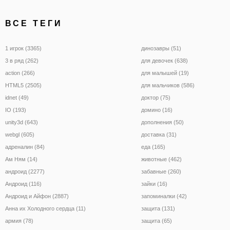
ВСЕ ТЕГИ
1 игрок (3365)
динозавры (51)
3 в ряд (262)
для девочек (638)
action (266)
для малышей (19)
HTML5 (2505)
для мальчиков (586)
idnet (49)
доктор (75)
IO (193)
домино (16)
unity3d (643)
дополнения (50)
webgl (605)
доставка (31)
адреналин (84)
еда (165)
Ам Ням (14)
животные (462)
андроид (2277)
забавные (260)
Андроид (116)
зайки (16)
Андроид и Айфон (2887)
запоминалки (42)
Анна их Холодного сердца (11)
защита (131)
армия (78)
защита (65)