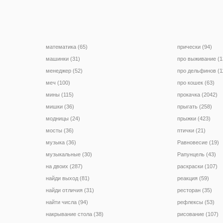
математика (65)
прически (94)
машинки (31)
про выживание (1
менеджер (52)
про дельфинов (1
меч (100)
про кошек (63)
мины (115)
прокачка (2042)
мишки (36)
прыгать (258)
модницы (24)
прыжки (423)
мосты (36)
птички (21)
музыка (36)
Равновесие (19)
музыкальные (30)
Рапунцель (43)
на двоих (287)
раскраски (107)
найди выход (81)
реакция (59)
найди отличия (31)
ресторан (35)
найти числа (94)
рефлексы (53)
накрывание стола (38)
рисование (107)