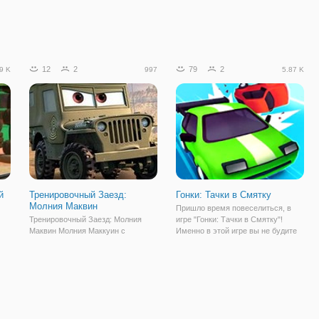
12
2
79
2
9 K
997
5.87 K
й
Тренировочный Заезд:
Гонки: Тачки в Смятку
Молния Маквин
Пришло время повеселиться, в
Тренировочный Заезд: Молния
игре "Гонки: Тачки в Смятку"!
Маквин Молния Маккуин с
Именно в этой игре вы не будите
го,
удовольствием проводит время в
бояться ездить, чтобы никого не
е и
Радиатор Спрингс. Ведь здесь его
задеть, а наоборот уничтожать и
к
не только ждут настоящие друзья,
сбивать все машины на своем
но и интересные задания от
пути к финишу. Эта игра позволит
Сержанта. Он хочет помочь
вам
гонщику