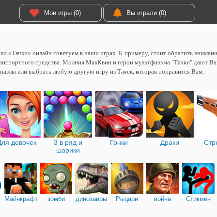
Мои игры (0)
Вы играли (0)
нки «Тачки» онлайн советуем в наши играх. К примеру, стоит обратить вниман
анспортного средства. Молния МакКвин и герои мультфильма "Тачки" дают Вам
пазлы или выбрать любую другую игру из Тачек, которая понравится Вам.
Для девочек
3 в ряд и
Гонки
Драки
Стр
шарики
Майнкрафт
зомби
динозавры
Рыцари
война
Стикмен