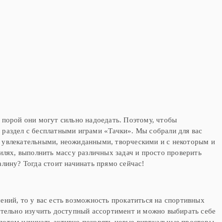
 порой они могут сильно надоедать. Поэтому, чтобы
 раздел с бесплатными играми «Тачки». Мы собрали для вас
ь увлекательными, неожиданными, творческими и с некоторым и
илях, выполнить массу различных задач и просто проверить
алину? Тогда стоит начинать прямо сейчас!
чений, то у вас есть возможность прокатиться на спортивных
ательно изучить доступный ассортимент и можно выбирать себе
потом начинать активно покорять новые виртуальные просторы.