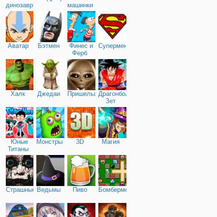
динозавры
машинки
Аватар
Бэтмен
Финес и
Супермен
Ферб
Халк
Джедаи
Пришельцы
Драгонболл
Зет
Юные
Монстры
3D
Магия
Титаны
Страшные
Ведьмы
Пиво
Бомбермен