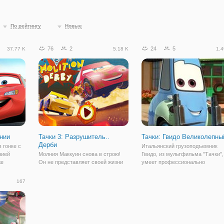
По рейтингу
Новые
76
2
24
5
37.77 K
5.18 K
1.4
нии
Тачки 3: Разрушитель..
Тачки: Гвидо Великолепны
Дерби
 гонке с
Итальянский грузоподъемник
нией
Молния Маккуин снова в строю!
Гвидо, из мультфильма "Тачки",
же
Он не представляет своей жизни
умеет профессионально
ь, принять
без гонок и вновь принимает
жонглировать шинами. Кроме то
е "Тачки:
участие в одной из них, в онлайн
что Гвидо ответственен в работ
167
ожете
игре "Тачки 3: Разрушитель..
друг Молнии Маккуин, у него, ка
у
Дерби". Но с каждым разом победа
оказалось, есть другие скрытые
ему дается все сложнее и
таланты.
появляются