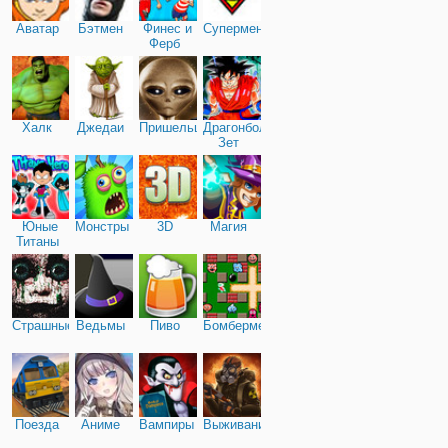
Аватар
Бэтмен
Финес и
Супермен
Ферб
Халк
Джедаи
Пришельцы
Драгонболл
Зет
Юные
Монстры
3D
Магия
Титаны
Страшные
Ведьмы
Пиво
Бомбермен
Поезда
Аниме
Вампиры
Выживание