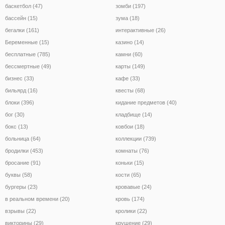
баскетбол (47)
зомби (197)
бассейн (15)
зума (18)
бегалки (161)
интерактивные (26)
Беременные (15)
казино (14)
бесплатные (785)
камни (60)
бессмертные (49)
карты (149)
бизнес (33)
кафе (33)
бильярд (16)
квесты (68)
блоки (396)
кидание предметов (40)
бог (30)
кладбище (14)
бокс (13)
ковбои (18)
больница (64)
коллекции (739)
бродилки (453)
комнаты (76)
бросание (91)
коньки (15)
буквы (58)
кости (65)
бургеры (23)
кровавые (24)
в реальном времени (20)
кровь (174)
взрывы (22)
кролики (22)
викторины (29)
крушение (29)