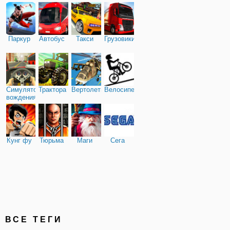
Паркур
Автобус
Такси
Грузовики
Симулятор
Трактора
Вертолеты
Велосипед
вождения
Кунг фу
Тюрьма
Маги
Сега
ВСЕ ТЕГИ