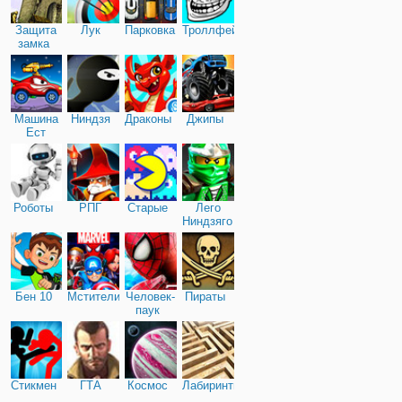
Защита
Лук
Парковка
Троллфейс
замка
Машина
Ниндзя
Драконы
Джипы
Ест
Машину
Роботы
РПГ
Старые
Лего
Ниндзяго
Бен 10
Мстители
Человек-
Пираты
паук
Стикмен
ГТА
Космос
Лабиринты