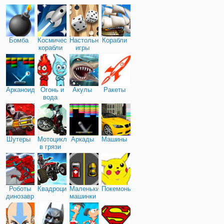
Бомба
Космические
Настольные
Корабли
корабли
игры
Арканоид
Огонь и
Акулы
Ракеты
вода
Шутеры
Мотоциклы
Аркады
Машины
в грязи
Роботы
Квадроциклы
Маленькие
Покемоны
динозавры
машинки