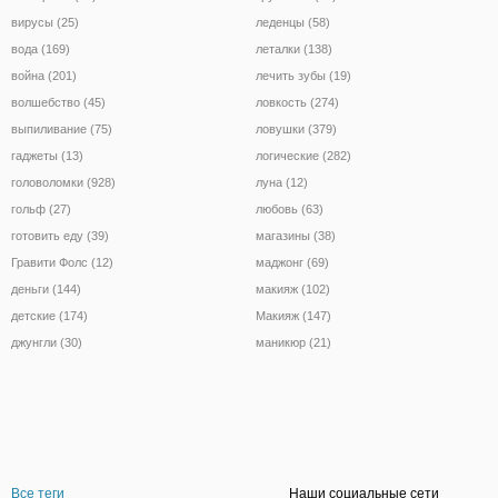
вирусы (25)
леденцы (58)
вода (169)
леталки (138)
война (201)
лечить зубы (19)
волшебство (45)
ловкость (274)
выпиливание (75)
ловушки (379)
гаджеты (13)
логические (282)
головоломки (928)
луна (12)
гольф (27)
любовь (63)
готовить еду (39)
магазины (38)
Гравити Фолс (12)
маджонг (69)
деньги (144)
макияж (102)
детские (174)
Макияж (147)
джунгли (30)
маникюр (21)
Все теги
Наши социальные сети