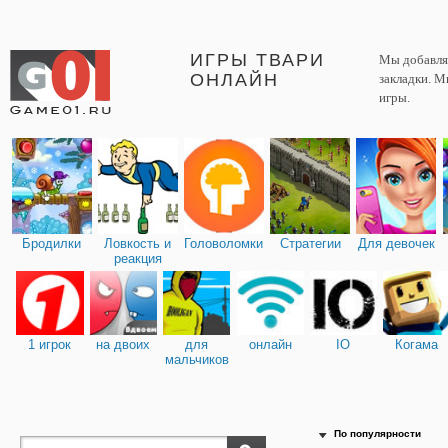
ИГРЫ ТВАРИ
Мы добавляе
ОНЛАЙН
закладки. М
игры.
Бродилки
Ловкость и
Головоломки
Стратегии
Для девочек
реакция
1 игрок
на двоих
для
онлайн
IO
Когама
мальчиков
По популярности