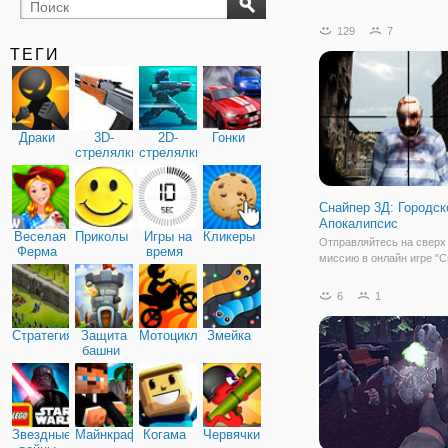
бильярд
карты
129
7
ТЕГИ
Драки
3D-
2D-
Гонки
стрелялки
стрелялки
Снайпер 3Д: Городск
Апокалипсис
Веселая
Приколы
Игры на
Кликеры
Отправляйтесь на сверх
Ферма
время
миссию в онлайн игре "
3Д: Городской Апокалипс
Здесь вы играете в роли
6
1
которому нужно уничтож
мертвецов, атаковавших 
Стратегия
Защита
Мотоциклы
Змейка
этом постапокалиптичес
башни
орудую в
Звездные
Майнкрафт
Когама
Червячки