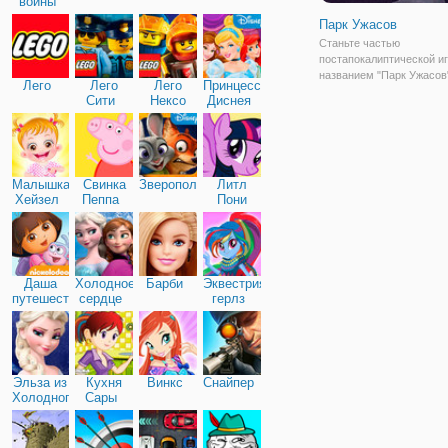
войны
Парк Ужасов
Станьте частью
постапокалиптической и
названием "Парк Ужасов
Лего
Лего
Лего
Принцессы
Сценарий довольно
Сити
Нексо
Диснея
примечательный. В мире
Найтс
зомби-апокалипсис и те
каждый старается выжить
числе находится и ваш 
Помогите
Малышка
Свинка
Зверополис
Литл
Хейзел
Пеппа
Пони
Дружба
Даша
Холодное
Барби
Эквестрия
путешественница
сердце
герлз
Эльза из
Кухня
Винкс
Снайпер
Холодного
Сары
сердца