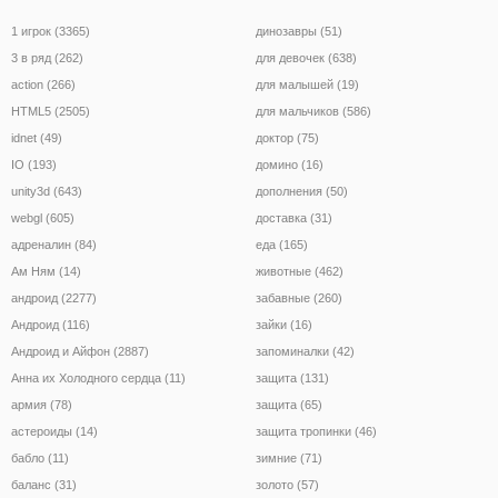
1 игрок (3365)
динозавры (51)
3 в ряд (262)
для девочек (638)
action (266)
для малышей (19)
HTML5 (2505)
для мальчиков (586)
idnet (49)
доктор (75)
IO (193)
домино (16)
unity3d (643)
дополнения (50)
webgl (605)
доставка (31)
адреналин (84)
еда (165)
Ам Ням (14)
животные (462)
андроид (2277)
забавные (260)
Андроид (116)
зайки (16)
Андроид и Айфон (2887)
запоминалки (42)
Анна их Холодного сердца (11)
защита (131)
армия (78)
защита (65)
астероиды (14)
защита тропинки (46)
бабло (11)
зимние (71)
баланс (31)
золото (57)