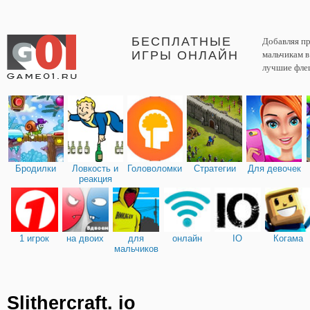
БЕСПЛАТНЫЕ
Добавляя пр
ИГРЫ ОНЛАЙН
мальчикам 
лучшие фле
Бродилки
Ловкость и
Головоломки
Стратегии
Для девочек
реакция
1 игрок
на двоих
для
онлайн
IO
Когама
мальчиков
Slithercraft. io