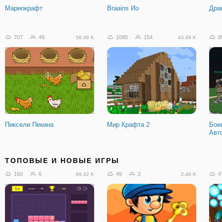
Мариокрафт
Braains Ио
Драк
707
49
1095
154
8
56.06 K
43.49 K
Пиксели Пекина
Мир Крафта 2
Бое
Авт
1956
149
8472
831
1
176.4 K
627.28 K
ТОПОВЫЕ И НОВЫЕ ИГРЫ
160
6
49
2
4
69.42 K
2.46 K