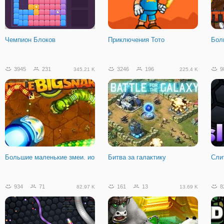
Зомби на арене -
Рыбка Ест Рыбку 3
Кре
многопользовательская
Чемпион Блоков
Приключения Тото
Бол
206
37
37.55 K
3945
231
3246
196
9
345.21 K
225.4 K
Зимнее сражение
Большие маленькие змеи. ио
Битва за галактику
Сли
934
71
161
13
8
82.97 K
13.69 K