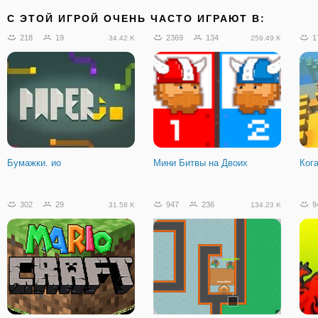
C ЭТОЙ ИГРОЙ ОЧЕНЬ ЧАСТО ИГРАЮТ В:
218
19
2369
134
1
34.42 K
259.49 K
Бумажки. ио
Мини Битвы на Двоих
Ког
302
29
947
236
9
31.58 K
134.23 K