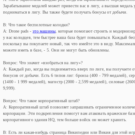
Зарабатывание медалей может привести вас в лигу, а высшая медаль у
подниматься в лигу. Вы также будете получать бонусы от добычи.
В: Что такое беспилотные колодки?
A: Drone pads -
это машины
, которые помогают строить и модернизи
у вас колодцев, тем быстрее ваша база будет повышаться. Каждый бе
поскольку вы покупаете новый, так что имейте это в виду. Максимал
можете иметь в базе, - 5. Они не могут быть обновлены.
Вопрос: Что значит «взобраться на лигу»?
A: Каждый раз, когда вы поднимаетесь вверх по лиге, вы получаете 
бонусов от добычи. Есть 6 типов лиг: бронза (400 - 799 медалей), сер
(1400 - 1 999 медалей), магистр (2000 - 2,599 медалей), силовые (2600
9,999).
Вопрос: Что такое корпоративный штаб?
A: Корпоративный штаб позволяет запрашивать ограниченное количе
корпорации. Эти подкрепления помогут вам атаковать вражеские ба
корпоративного здания HQ, тем больше войск он может хранить.
В: Есть ли какая-нибудь страница Википедии или Викия для этой иг