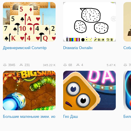
Стикмен: Последний Ниндзя
Кунг- фу Панда: Яростный
Гер
Бой
Древнеримский Солитёр
Drawaria Онлайн
Соб
422
24
67.08 K
3945
231
68
4
7
345.22 K
5.47 K
Средневековая Оборона
Большие маленькие змеи. ио
Гео Даш
Бил