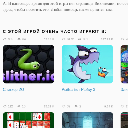
A: В настоящее время для этой игры нет страницы Википедии, но ес
здесь, чтобы посетить его. Любая помощь также ценится там.
C ЭТОЙ ИГРОЙ ОЧЕНЬ ЧАСТО ИГРАЮТ В:
985
64
8472
831
7
62.14 K
627.29 K
Слитхер.ИО
Рыбка Ест Рыбку 3
Эли
112
10
39
2
1
25.23 K
9.24 K