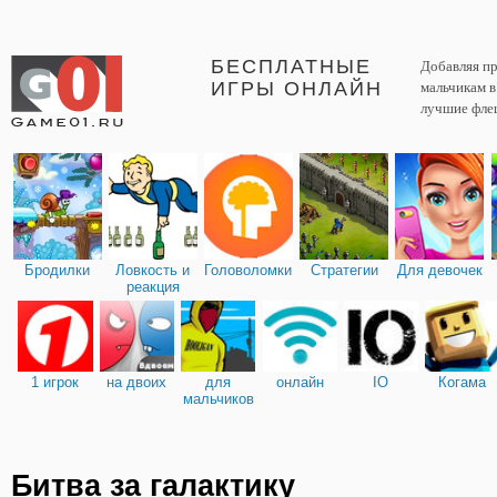
БЕСПЛАТНЫЕ
Добавляя пр
ИГРЫ ОНЛАЙН
мальчикам 
лучшие фле
Бродилки
Ловкость и
Головоломки
Стратегии
Для девочек
реакция
1 игрок
на двоих
для
онлайн
IO
Когама
мальчиков
Битва за галактику