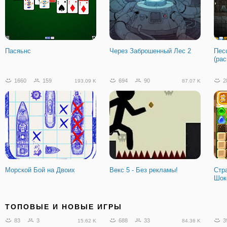
Пасяьнс
Через Заброшенный Лес 2
Пес
(ра
1660
159
694
90
2
193.09 K
87.07 K
Морской Бой на Двоих
Векс 5 - Без рекламы!
Стр
Шок
579
25
161
13
1
29.11 K
13.69 K
ТОПОВЫЕ И НОВЫЕ ИГРЫ
83
3
688
33
3
15.62 K
84.36 K