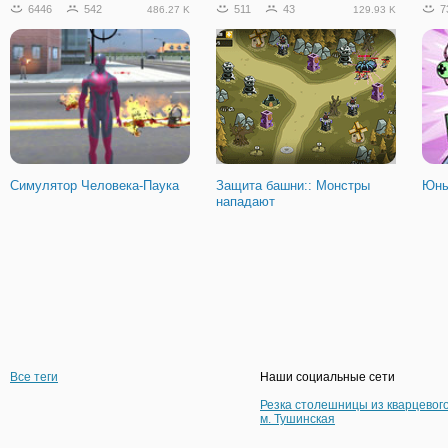
6446
542
511
43
7
486.27 K
129.93 K
Симулятор Человека-Паука
Защита башни:: Монстры
Юны
нападают
Все теги
Наши социальные сети
Резка столешницы из кварцевог
м. Тушинская