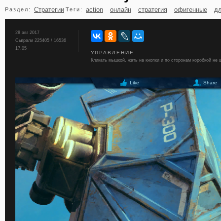
Стратегии
action
онлайн
стратегия
офигенные
дл
Раздел:
Теги:
бильярд
карты
28 авг 2017
Сыграли 225405 / 16536
17,05
УПРАВЛЕНИЕ
Кликать мышкой, жать на кнопки и по сторонам коробкой не 