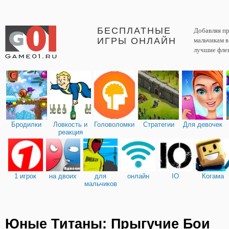
БЕСПЛАТНЫЕ
Добавляя пр
ИГРЫ ОНЛАЙН
мальчикам 
лучшие фле
Бродилки
Ловкость и
Головоломки
Стратегии
Для девочек
реакция
1 игрок
на двоих
для
онлайн
IO
Когама
мальчиков
Юные Титаны: Прыгучие Бои