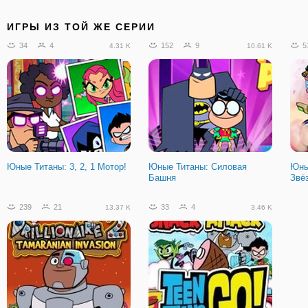
ИГРЫ ИЗ ТОЙ ЖЕ СЕРИИ
34
4
152
9
5
4.31 K
10.61 K
Юные Титаны: 3, 2, 1 Мотор!
Юные Титаны: Силовая
Юны
Башня
Звё
239
21
33
4
13.37 K
3.46 K