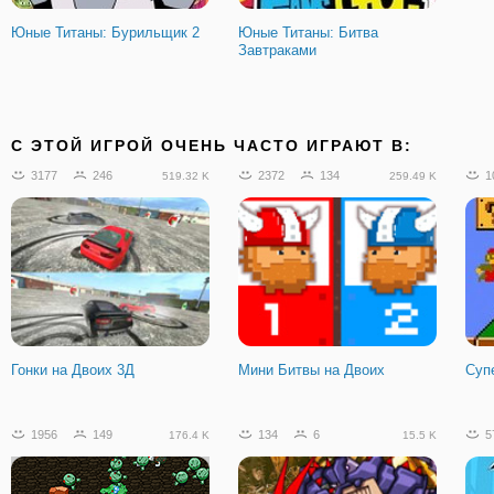
Юные Титаны: Бурильщик 2
Юные Титаны: Битва
Завтраками
C ЭТОЙ ИГРОЙ ОЧЕНЬ ЧАСТО ИГРАЮТ В:
3177
246
2372
134
1
519.32 K
259.49 K
Гонки на Двоих 3Д
Мини Битвы на Двоих
Суп
1956
149
134
6
5
176.4 K
15.5 K