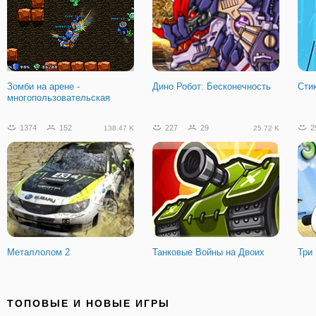
Зомби на арене -
Дино Робот: Бесконечность
Сти
многопользовательская
1374
152
227
29
2
138.47 K
25.72 K
Металлолом 2
Танковые Войны на Двоих
Три
386
35
1045
114
8
37.76 K
109.23 K
ТОПОВЫЕ И НОВЫЕ ИГРЫ