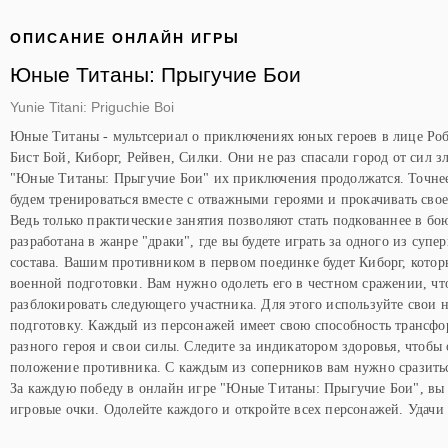
ОПИСАНИЕ ОНЛАЙН ИГРЫ
Юные Титаны: Прыгучие Бои
Yunie Titani: Priguchie Boi
Юные Титаны - мультсериал о приключениях юных героев в лице Роб
Бист Бой, Киборг, Рейвен, Силки. Они не раз спасали город от сил зл
"Юные Титаны: Прыгучие Бои" их приключения продолжатся. Точнее,
будем тренироваться вместе с отважными героями и прокачивать свое
Ведь только практические занятия позволяют стать подкованнее в бо
разработана в жанре "драки", где вы будете играть за одного из супе
состава. Вашим противником в первом поединке будет Киборг, кото
военной подготовки. Вам нужно одолеть его в честном сражении, чт
разблокировать следующего участника. Для этого используйте свои 
подготовку. Каждый из персонажей имеет свою способность трансфо
разного героя и свои силы. Следите за индикатором здоровья, чтобы
положение противника. С каждым из соперников вам нужно сразитьс
За каждую победу в онлайн игре "Юные Титаны: Прыгучие Бои", вы 
игровые очки. Одолейте каждого и откройте всех персонажей. Удачи