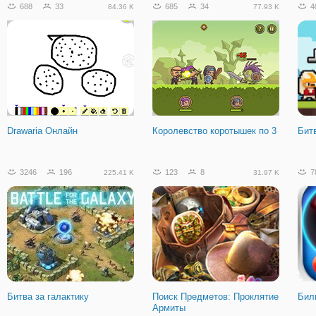
688
33
685
34
4
84.36 K
77.93 K
Динозавр Рекс в Рио
Ковбои и Зомби. Прибытие
Рыб
Drawaria Онлайн
Королевство коротышек по 3
Бит
1660
159
193.09 K
3246
196
123
8
7
225.41 K
31.97 K
Морской Бой на Двоих
Битва за галактику
Поиск Предметов: Проклятие
Бил
Армиты