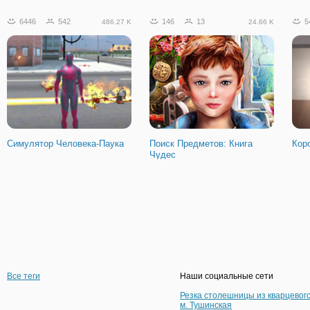
6446
542
146
13
5
486.27 K
24.66 K
Симулятор Человека-Паука
Поиск Предметов: Книга
Кор
Чудес
Все теги
Наши социальные сети
Резка столешницы из кварцевог
м. Тушинская