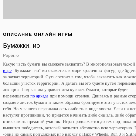
ОПИСАНИЕ ОНЛАЙН ИГРЫ
Бумажки. ио
Paper.io
Какую часть бумаги вы сможете захватить? В многопользовательско
игре
"Бумажки. ио" вы окажетесь в мире красочных фигур, где будет
за захват территорий. Суть состоит в том, чтобы захватить как можн
больший участок территории. А делать вы это будете путем перемещ
локации. Под вашим управлением кусочек бумаги, которые будет
перемещаться
по аркаде
при помощи стрелок. Двигаясь в разные сто
создаете листок бумаги и таким образом бронируете этот участок зем
себя. Но у вашего персонажа есть слабость в виде хвоста. Если на не
наступят противники, то придется начинать либо сначала, либо обра
отвоевывать прежний участок. Игра продолжается до тех пор, пока н
выявится победитель, который захватит абсолютно всю территорию. P
-одна из самых популярных игр наряду с Happy Wheels, Run 3 и Slithe