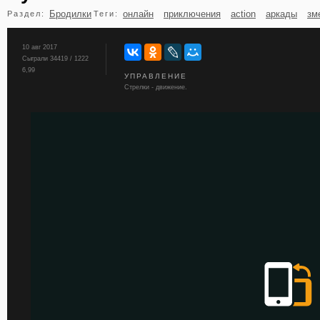
Бродилки
онлайн
приключения
action
аркады
зм
Раздел:
Теги:
бильярд
карты
10 авг 2017
Сыграли 34419 / 1222
6,99
УПРАВЛЕНИЕ
Стрелки - движение.