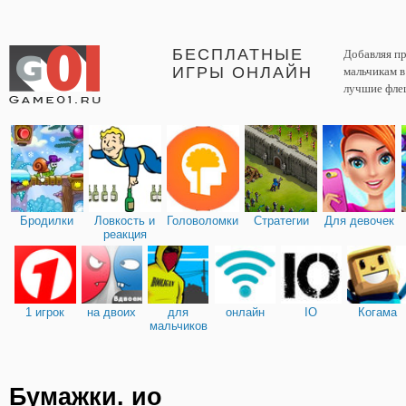
БЕСПЛАТНЫЕ
Добавляя пр
ИГРЫ ОНЛАЙН
мальчикам 
лучшие фле
Бродилки
Ловкость и
Головоломки
Стратегии
Для девочек
реакция
1 игрок
на двоих
для
онлайн
IO
Когама
мальчиков
Бумажки. ио