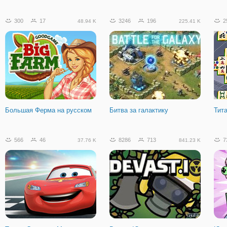
114.5 K
300
17
3246
196
2
48.94 K
225.41 K
Flakmeister
Большая Ферма на русском
Битва за галактику
Тит
566
46
8286
713
7
37.76 K
841.23 K