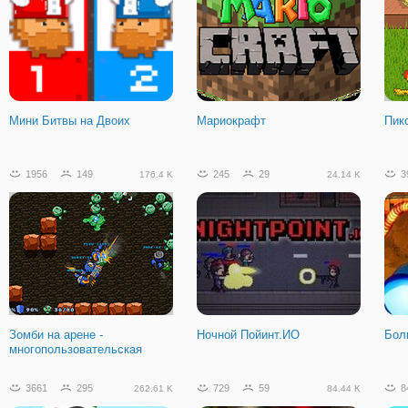
Мини Битвы на Двоих
Мариокрафт
Пик
1956
149
245
29
3
176.4 K
24.14 K
Зомби на арене -
Ночной Пойинт.ИО
Бол
многопользовательская
3661
295
729
59
8
262.61 K
84.44 K