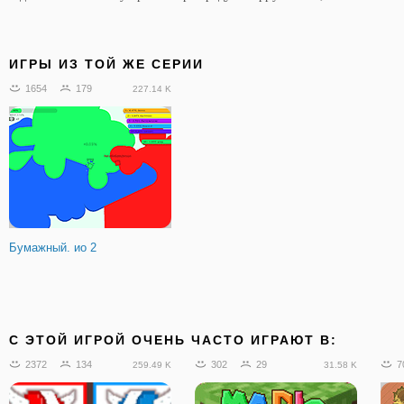
ИГРЫ ИЗ ТОЙ ЖЕ СЕРИИ
1654
179
227.14 K
Бумажный. ио 2
C ЭТОЙ ИГРОЙ ОЧЕНЬ ЧАСТО ИГРАЮТ В:
2372
134
302
29
7
259.49 K
31.58 K