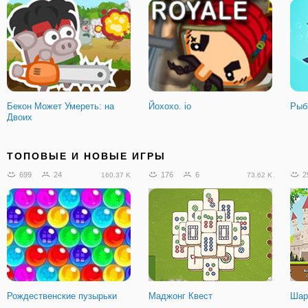
Бекон Может Умереть: на
Йохохо. io
Рыб
Двоих
4675
333
3505
280
1
257.43 K
238.08 K
ТОПОВЫЕ И НОВЫЕ ИГРЫ
699
24
176
6
2
160.37 K
73.62 K
Ломай Меня Полностью
Пиксельные пушки -
Сна
Апокалипсис 3
Рождественские пузырьки
Маджонг Квест
Шар
766
64