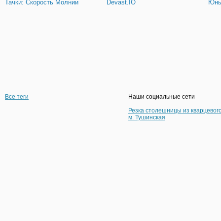
Тачки: Скорость Молнии
Devast.IO
Юны
Все теги
Наши социальные сети
Резка столешницы из кварцевог
м. Тушинская