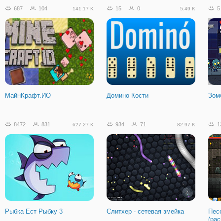
687
104
15
0
5
141.17 K
5.49 K
МайнКрафт.ИО
Домино Кости
Зом
8472
831
934
71
1
627.27 K
82.97 K
Рыбка Ест Рыбку 3
Слитхер - сетевая змейка
Пес
(ра