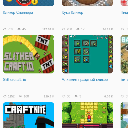
Выстрелы Войны. ИО
Исследователи Вулканов
Мин
Кликер Спиннера
Куки Кликер
Пиц
141
33
27.96 K
769
45
288
17
3
117.01 K
24.81 K
Защита башни 2D
Slithercraft. io
Алхимия праздный кликер
Битв
1152
100
36
3
5
129.2 K
6.09 K