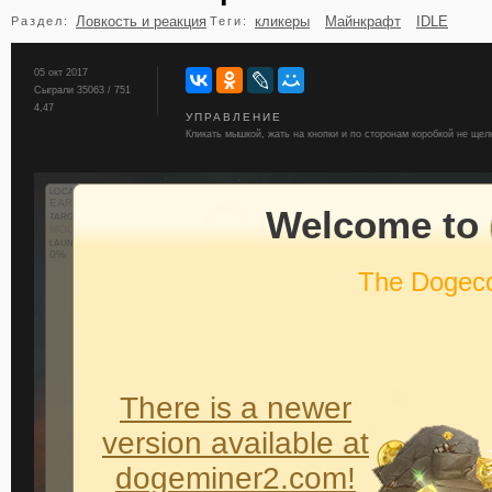
Ловкость и реакция
кликеры
Майнкрафт
IDLE
Раздел:
Теги:
бильярд
карты
05 окт 2017
Сыграли 35063 / 751
4,47
УПРАВЛЕНИЕ
Кликать мышкой, жать на кнопки и по сторонам коробкой не щел