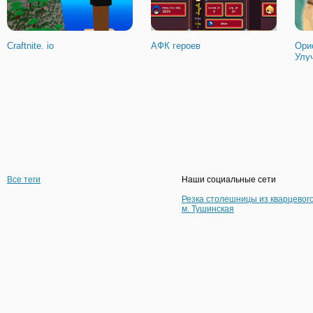
Craftnite. io
АФК героев
Ори
Улу
Все теги
Наши социальные сети
Резка столешницы из кварцевог
м. Тушинская