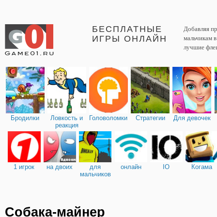
БЕСПЛАТНЫЕ
Добавляя пр
ИГРЫ ОНЛАЙН
мальчикам 
лучшие фле
Бродилки
Ловкость и
Головоломки
Стратегии
Для девочек
реакция
1 игрок
на двоих
для
онлайн
IO
Когама
мальчиков
Собака-майнер