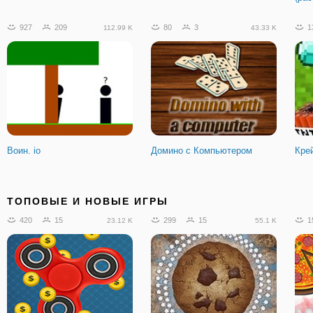
927
209
80
3
1
112.99 K
43.33 K
Воин. io
Домино с Компьютером
Кре
466
79
160
17
7
108.84 K
12.99 K
ТОПОВЫЕ И НОВЫЕ ИГРЫ
420
15
299
15
1
23.12 K
55.1 K