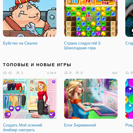
Буйство на Свалке
Страна сладостей 5:
Стар
Шоколадная гора
1956
149
687
104
2
176.4 K
141.17 K
ТОПОВЫЕ И НОВЫЕ ИГРЫ
41
1
8
0
6
5.38 K
843
Зомби на арене -
МайнКрафт.ИО
Сти
многопользовательская
Создать Мой осенний
Блог Беременной
Рож
блейзер смотреть
5470
502
307.88 K