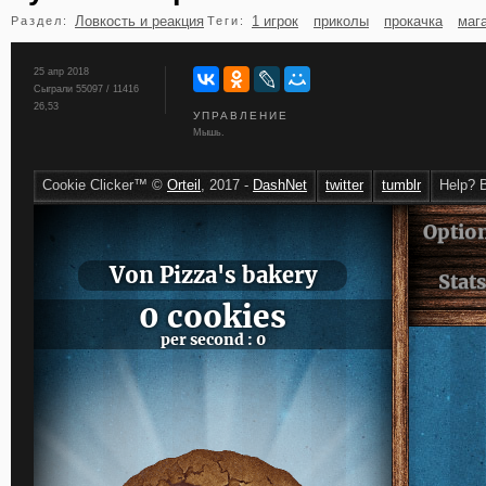
Ловкость и реакция
1 игрок
приколы
прокачка
маг
Раздел:
Теги:
бильярд
карты
25 апр 2018
Сыграли 55097 / 11416
26,53
УПРАВЛЕНИЕ
Мышь.