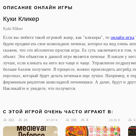
ОПИСАНИЕ ОНЛАЙН ИГРЫ
Куки Кликер
Kuki Kliker
Если вы любите такой игровой жанр, как "кликеры", то
онлайн игра
будем продвигать свое шоколадное печенье, которое на вид очень ап
скажем, что это абсолютно простая игра. Ее суть заключается в том,
объект. Эти объектом в данной игре является печенье. В начале у н
лучше, если кликать на него все чаще и чаще. Управление подразуме
больше баллов получаете. В процессе, можно производить апгрейд 
персонал, который будет делать печеньки еще лучше. Например, в п
фирменным рецептом шоколадной печенюшки. А далее, будут и друг
Накликайте и увидите, что получится.
C ЭТОЙ ИГРОЙ ОЧЕНЬ ЧАСТО ИГРАЮТ В:
422
24
156
8
1
67.07 K
13.31 K