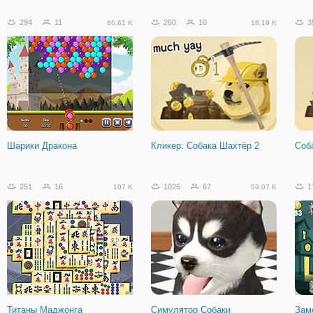
294
11
260
10
3
86.61 K
18.19 K
Короткая жизнь
Шарики Дракона
Кликер: Собака Шахтёр 2
Соб
251
16
1026
67
1
107 K
59.07 K
Титаны Маджонга
Симулятор Собаки
Зам