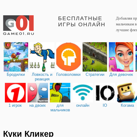
БЕСПЛАТНЫЕ
Добавляя пр
ИГРЫ ОНЛАЙН
мальчикам 
лучшие фле
Бродилки
Ловкость и
Головоломки
Стратегии
Для девочек
реакция
1 игрок
на двоих
для
онлайн
IO
Когама
мальчиков
Куки Кликер