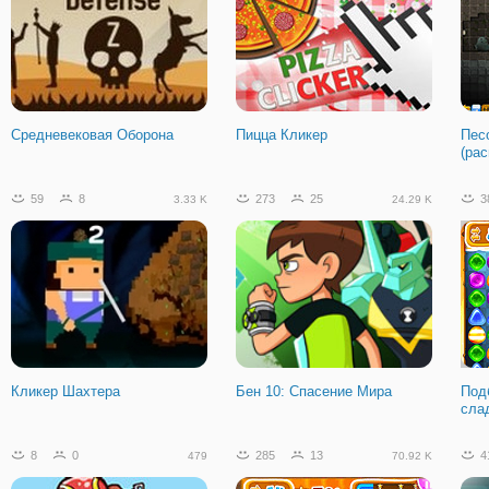
Средневековая Оборона
Пицца Кликер
Пес
(ра
59
8
273
25
3
3.33 K
24.29 K
Кликер Шахтера
Бен 10: Спасение Мира
Под
сла
8
0
285
13
4
479
70.92 K