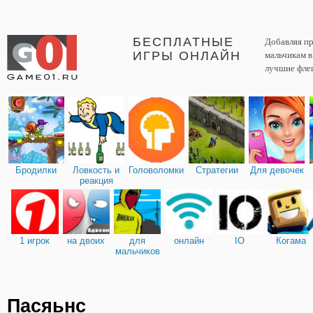
БЕСПЛАТНЫЕ
Добавляя пр
ИГРЫ ОНЛАЙН
мальчикам 
лучшие фле
Бродилки
Ловкость и
Головоломки
Стратегии
Для девочек
реакция
1 игрок
на двоих
для
онлайн
IO
Когама
мальчиков
Пасяьнс