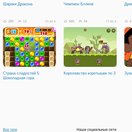
Шарики Дракона
Чемпион Блоков
Дре
285
13
685
34
5
70.92 K
77.92 K
Страна сладостей 5:
Королевство коротышек по 3
Зум
Шоколадная гора
Все теги
Наши социальные сети