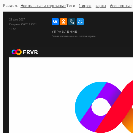
Настольные и карточные
1 игрок
карты
бесплатные
Раздел:
Теги:
бильярд
карты
23 фев 2017
Сыграли 25226 / 2501
10,52
УПРАВЛЕНИЕ
Левая кнопка мыши - чтобы играть;