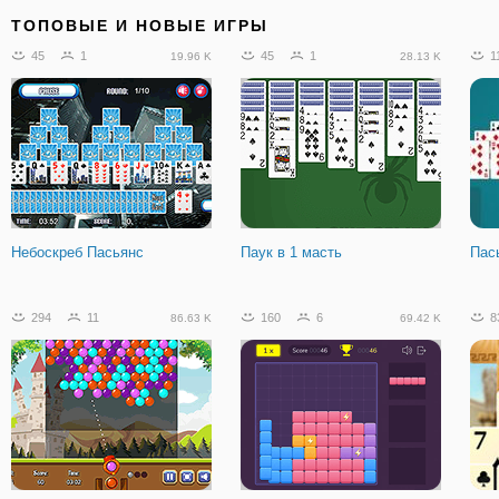
15
1
156
43
2
3.01 K
41.68 K
ТОПОВЫЕ И НОВЫЕ ИГРЫ
45
1
45
1
1
19.96 K
28.13 K
Драгоценный Пазл - 3 в ряд
Мастер Шашек
Кве
Небоскреб Пасьянс
Паук в 1 масть
Пас
111
14
16.82 K
294
11
160
6
8
86.63 K
69.42 K
Безрукий Миллионер:
Обмануть Гильотину