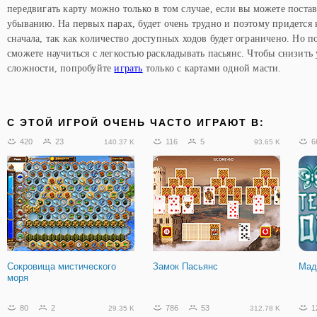
передвигать карту можно только в том случае, если вы можете постав
убыванию. На первых парах, будет очень трудно и поэтому придется 
сначала, так как количество доступных ходов будет ограничено. Но п
сможете научиться с легкостью раскладывать пасьянс. Чтобы снизить
сложности, попробуйте
играть
только с картами одной масти.
C ЭТОЙ ИГРОЙ ОЧЕНЬ ЧАСТО ИГРАЮТ В:
420
23
116
5
6
140.37 K
93.65 K
Сокровища мистического
Замок Пасьянс
Мад
моря
80
2
786
53
1
29.35 K
312.78 K