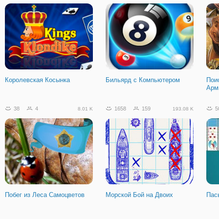
Королевская Косынка
Бильярд с Компьютером
Пои
Арм
38
4
1658
159
5
8.01 K
193.08 K
Побег из Леса Самоцветов
Морской Бой на Двоих
Пас