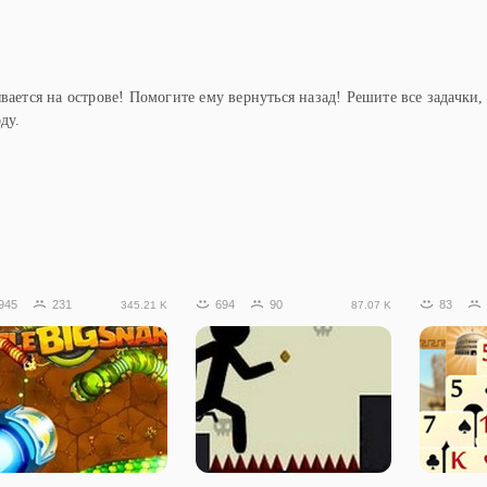
вается на острове! Помогите ему вернуться назад! Решите все задачки,
ду.
945
231
694
90
83
345.21 K
87.07 K