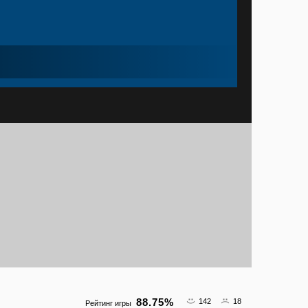
88.75
%
142
18
Рейтинг игры