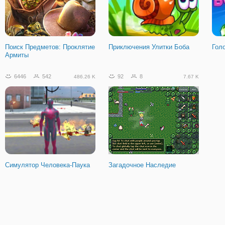
Поиск Предметов: Проклятие
Приключения Улитки Боба
Гол
Армиты
6446
542
92
8
486.26 K
7.67 K
Симулятор Человека-Паука
Загадочное Наследие