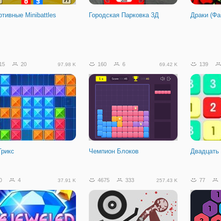
тивные Minibattles
Городская Парковка 3Д
Драки (Фа
05
22
61.34 K
15
20
160
6
139
97.98 K
69.42 K
вы Янычар на Двоих
Трикс
Чемпион Блоков
Двадцать
0
4
4675
333
77
37.91 K
257.43 K