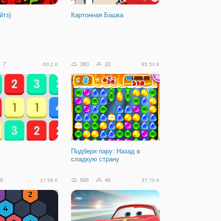
йтз)
Картонная Башка
7
380
20
60.2 K
85.53 K
Подбери пару: Назад в
сладкую страну
6
566
46
17.58 K
37.75 K