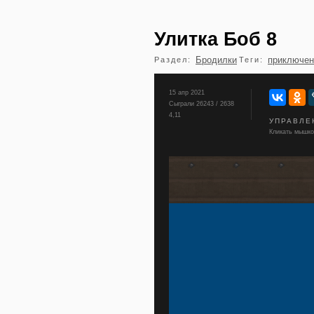
Улитка Боб 8
Бродилки
приключен
Раздел:
Теги:
15 апр 2021
Сыграли 26243 / 2638
4,11
УПРАВЛЕ
Кликать мышко