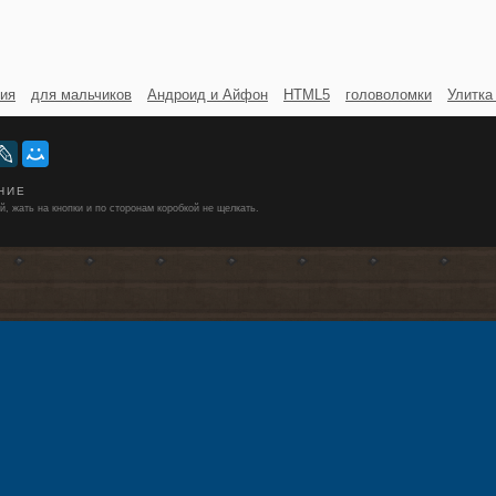
ия
для мальчиков
Андроид и Айфон
HTML5
головоломки
Улитка
НИЕ
й, жать на кнопки и по сторонам коробкой не щелкать.