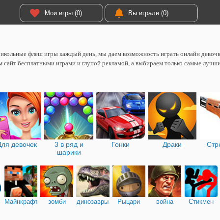
Мои игры (0)
Вы играли (0)
икольные флеш игры каждый день, мы даем возможность играть онлайн девоч
 сайт бесплатными играми и глупой рекламой, а выбираем только самые лучш
Для девочек
3 в ряд и
Гонки
Драки
Стр
шарики
Майнкрафт
зомби
динозавры
Рыцари
война
Стикмен