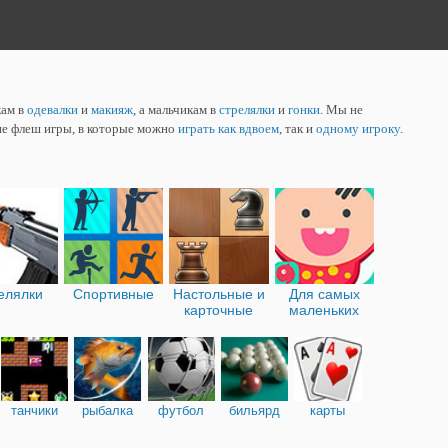
кам в
одевалки
и
макияж
, а мальчикам в
стрелялки
и
гонки
. Мы не
ие флеш игры, в которые можно
играть как вдвоем
, так и
одному игроку
.
елялки
Спортивные
Настольные и
Для самых
карточные
маленьких
танчики
рыбалка
футбол
бильярд
карты