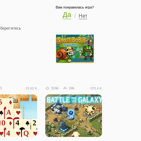
Вам понравилась игра?
Да
Нет
 берегитесь
3
3246
196
15.62 K
225.4 K