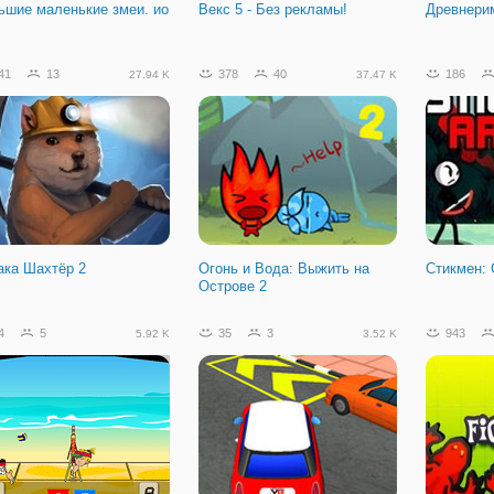
ьшие маленькие змеи. ио
Векс 5 - Без рекламы!
Древнери
41
13
378
40
186
27.94 K
37.47 K
ака Шахтёр 2
Огонь и Вода: Выжить на
Стикмен: 
Острове 2
4
5
35
3
943
5.92 K
3.52 K