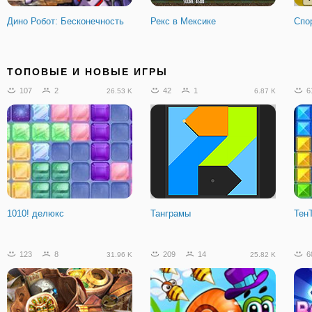
Дино Робот: Бесконечность
Рекс в Мексике
Спор
734
64
273
25
4
59.3 K
24.29 K
ТОПОВЫЕ И НОВЫЕ ИГРЫ
107
2
42
1
6
26.53 K
6.87 K
Юные Титаны: Прыгучие Бои
Бен 10: Спасение Мира
Бит
1010! делюкс
Танграмы
Тен
123
8
209
14
6
31.96 K
25.82 K