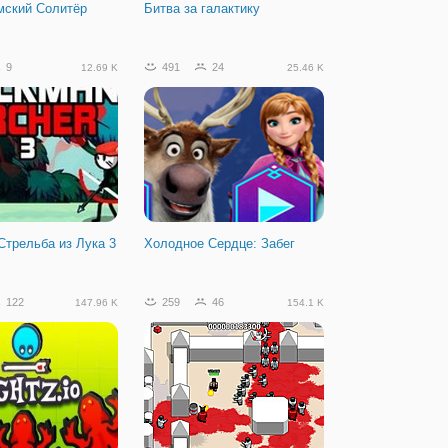
мский Солитёр
Битва за галактику
9
491
24
12.69 K
25.46 K
Стрельба из Лука 3
Холодное Сердце: Забег
122
259
46
147.96 K
154.1 K