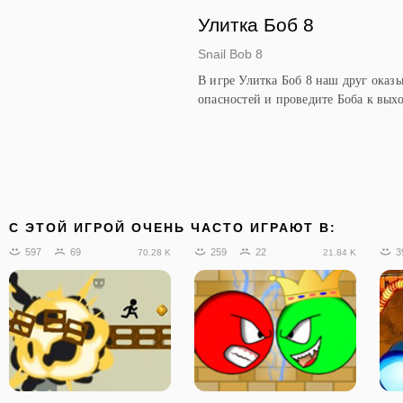
Улитка Боб 8
Snail Bob 8
В игре Улитка Боб 8 наш друг оказы
опасностей и проведите Боба к выхо
C ЭТОЙ ИГРОЙ ОЧЕНЬ ЧАСТО ИГРАЮТ В:
597
69
259
22
3
70.28 K
21.84 K