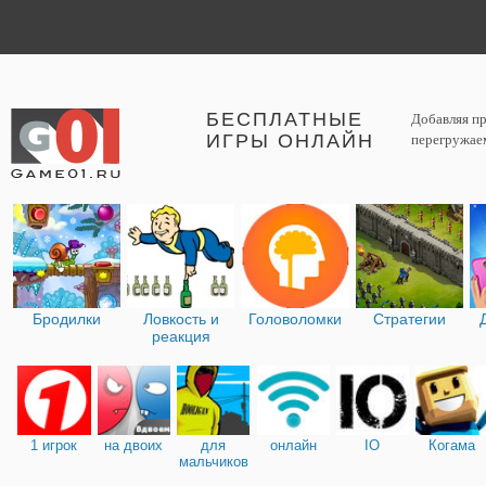
БЕСПЛАТНЫЕ
Добавляя пр
ИГРЫ ОНЛАЙН
перегружаем
Бродилки
Ловкость и
Головоломки
Стратегии
реакция
1 игрок
на двоих
для
онлайн
IO
Когама
мальчиков