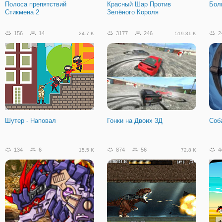
Полоса препятствий
Красный Шар Против
Бол
Стикмена 2
Зелёного Короля
156
14
3177
246
2
24.7 K
519.31 K
Шутер - Наповал
Гонки на Двоих 3Д
Соб
134
6
874
56
4
15.5 K
72.8 K