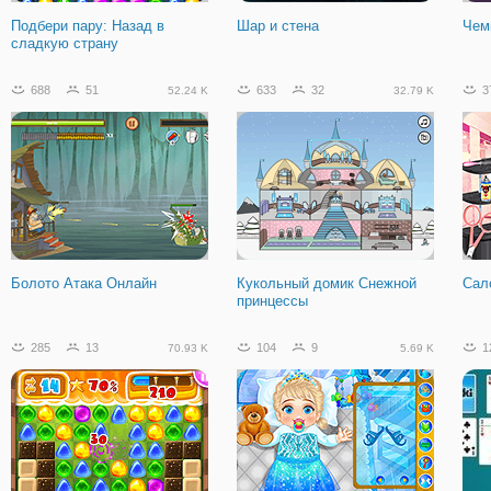
Подбери пару: Назад в
Шар и стена
Чем
сладкую страну
688
51
633
32
3
52.24 K
32.79 K
Болото Атака Онлайн
Кукольный домик Снежной
Сал
принцессы
285
13
104
9
1
70.93 K
5.69 K