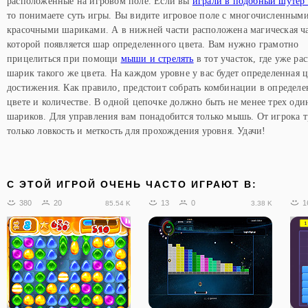
расположенные на игровом поле. Если вы
играли в подобный шутер
то понимаете суть игры. Вы видите игровое поле с многочисленным
красочными шариками. А в нижней части расположена магическая ч
которой появляется шар определенного цвета. Вам нужно грамотно
прицелиться при помощи
мыши и стрелять
в тот участок, где уже р
шарик такого же цвета. На каждом уровне у вас будет определенная ц
достижения. Как правило, предстоит собрать комбинации в определ
цвете и количестве. В одной цепочке должно быть не менее трех од
шариков. Для управления вам понадобится только мышь. От игрока т
только ловкость и меткость для прохождения уровня. Удачи!
C ЭТОЙ ИГРОЙ ОЧЕНЬ ЧАСТО ИГРАЮТ В:
380
20
13
0
1
85.54 K
3.38 K