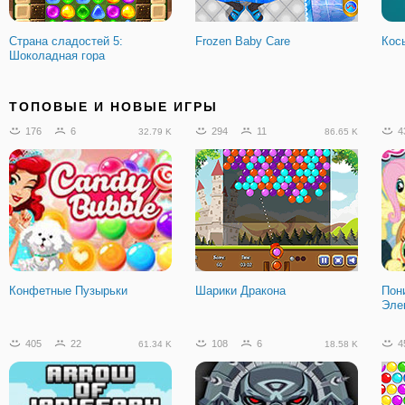
Страна сладостей 5:
Frozen Baby Care
Косы
Шоколадная гора
94
6
239
21
3
27.23 K
13.37 K
ТОПОВЫЕ И НОВЫЕ ИГРЫ
176
6
294
11
4
32.79 K
86.65 K
Возвращение в новогоднюю
Юные Титаны: Бурильщик 2
Шар
страну
Зол
Конфетные Пузырьки
Шарики Дракона
Пон
Эле
579
25
29.11 K
405
22
108
6
4
61.34 K
18.58 K