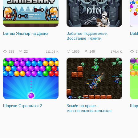
Стикмен: Последний Ниндзя
Битвы Янычар на Двоих
Забытое Подземелье:
Bubb
Восстание Нежити
299
22
1956
149
3
111.03 K
176.4 K
Шарики Стрелялки 2
Зомби на арене -
Шар
многопользовательская