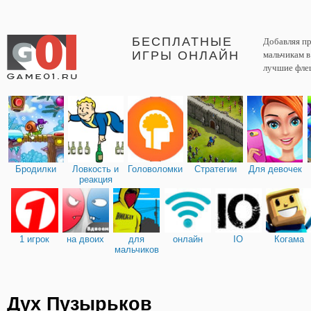
БЕСПЛАТНЫЕ
Добавляя пр
ИГРЫ ОНЛАЙН
мальчикам 
лучшие фле
Бродилки
Ловкость и
Головоломки
Стратегии
Для девочек
реакция
1 игрок
на двоих
для
онлайн
IO
Когама
мальчиков
Дух Пузырьков