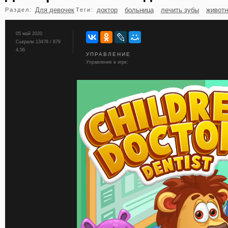
Для девочек
доктор
больница
лечить зубы
живот
Раздел:
Теги:
бильярд
карты
05 май 2020
Сыграли 13478 / 879
4,56
УПРАВЛЕНИЕ
Управление в игре: