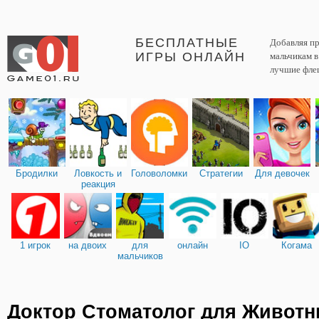
БЕСПЛАТНЫЕ
Добавляя пр
ИГРЫ ОНЛАЙН
мальчикам 
лучшие фле
Бродилки
Ловкость и
Головоломки
Стратегии
Для девочек
реакция
1 игрок
на двоих
для
онлайн
IO
Когама
мальчиков
Доктор Стоматолог для Живот