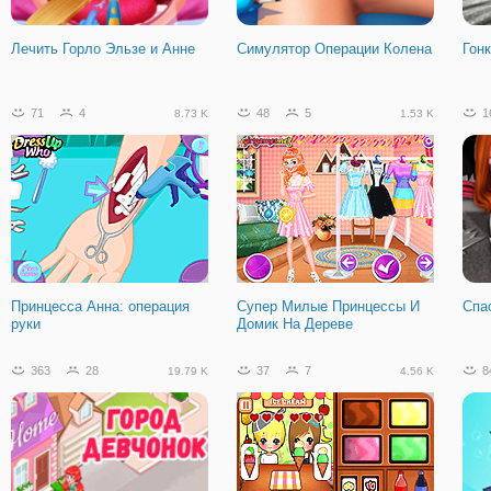
Лечить Горло Эльзе и Анне
Симулятор Операции Колена
Гон
71
4
48
5
1
8.73 K
1.53 K
Принцесса Анна: операция
Супер Милые Принцессы И
Спа
руки
Домик На Дереве
363
28
37
7
8
19.79 K
4.56 K