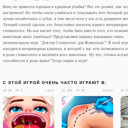
Кому не нравится хорошая и красивая улыбка? Все это делают, как тол
настроение! Но чтобы смело улыбаться и показывать этот большой ро
лучше позаботьтесь о зубах, в том числе если у вас есть домашнее ж
Лучший способ сделать это, безусловно посетить вашего ветеринарн
стоматолога. Но как насчет того, чтобы быть вместо того, кто помож
животным мило улыбаться? Представляем вашему вниманию очень
увлекательную игру "Доктор Стоматолог для Животных"! В этой игр
находится ветеринарная клиника, в которой у вас есть возможность 
в роли стоматолога и вылечить всех животных. Ну что, готовы испыт
способности в роли врача? Тогда скорее к игре!
C ЭТОЙ ИГРОЙ ОЧЕНЬ ЧАСТО ИГРАЮТ В:
18
2
126
18
3
1.34 K
20.94 K