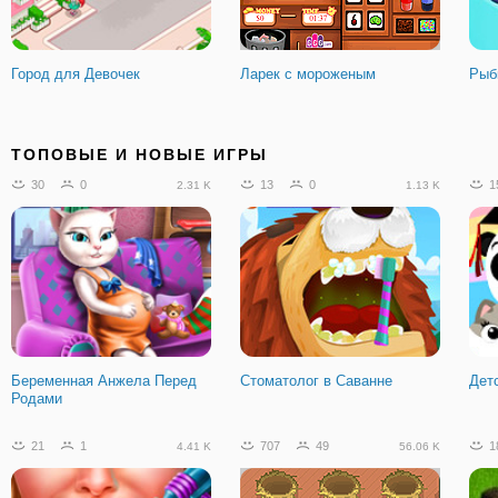
Город для Девочек
Ларек с мороженым
Рыб
15
2
31
4
1
2.89 K
4.63 K
ТОПОВЫЕ И НОВЫЕ ИГРЫ
30
0
13
0
1
2.31 K
1.13 K
Стикмен Чемпион по Боксу
Снежная Королева
Гот
Выздоровления Больница
Пир
Беременная Анжела Перед
Стоматолог в Саванне
Дет
Родами
322
14
33.29 K
21
1
707
49
1
4.41 K
56.06 K