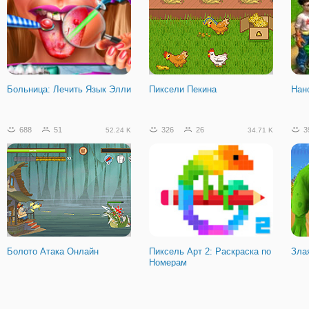
Ракетные Стрелялки 3Д
Больница: Лечить Язык Элли
Пиксели Пекина
Нан
688
51
326
26
3
52.24 K
34.71 K
Болото Атака Онлайн
Пиксель Арт 2: Раскраска по
Зла
Номерам