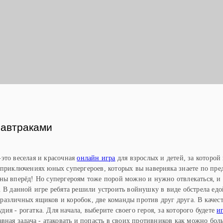
Ы
Завтраками
это веселая и красочная
онлайн игра
для взрослых и детей, за которой
 приключениях юных супергероев, которых вы наверняка знаете по пр
ны вперёд! Но супергероям тоже порой можно и нужно отвлекаться, и 
. В данной игре ребята решили устроить войнушку в виде обстрела едо
различных ящиков и коробок, две команды против друг друга. В качес
удия - рогатка. Для начала, выберите своего героя, за которого будете
и
вная задача - атаковать и попасть в своих противников как можно бол