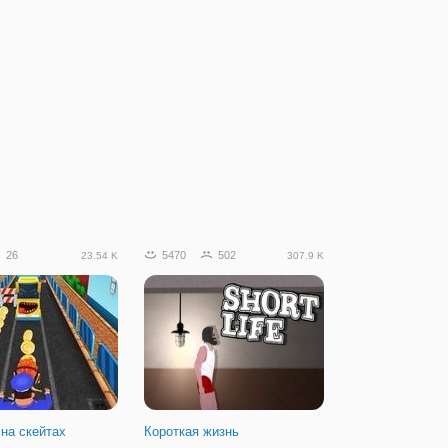
26
5470
502
23.54 K
307.9 K
на скейтах
Короткая жизнь