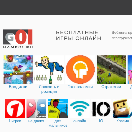
БЕСПЛАТНЫЕ
Добавляя пр
ИГРЫ ОНЛАЙН
перегружаем
Бродилки
Ловкость и
Головоломки
Стратегии
реакция
1 игрок
на двоих
для
онлайн
IO
Когама
мальчиков