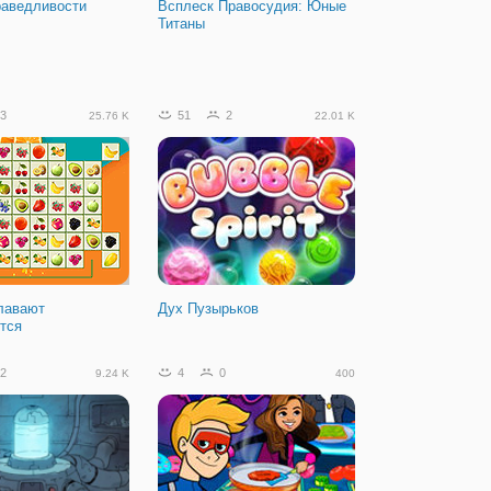
раведливости
Всплеск Правосудия: Юные
Титаны
3
51
2
25.76 K
22.01 K
лавают
Дух Пузырьков
тся
2
4
0
9.24 K
400