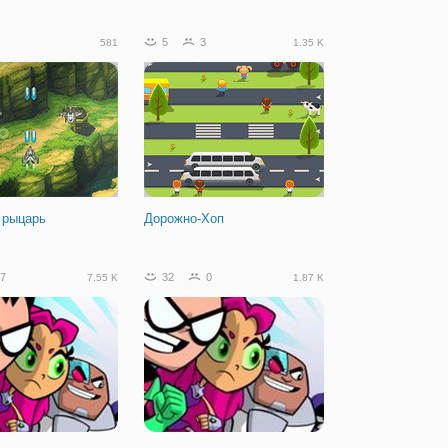
5
3
581
1.35 K
 рыцарь
Дорожно-Хоп
7
32
0
7.55 K
1.87 K