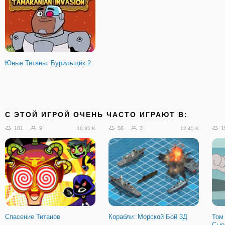
Юные Титаны: Бурильщик 2
C ЭТОЙ ИГРОЙ ОЧЕНЬ ЧАСТО ИГРАЮТ В:
101
9
56
3
1
10.85 K
12.45 K
Спасение Титанов
Корабли: Морской Бой 3Д
Том
Сыр