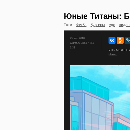
Юные Титаны: Б
бомба
бургеры
еда
кидан
Теги:
25 апр 2018
Сыграли 3461 / 241
6,38
УПРАВЛЕН
Мышь.