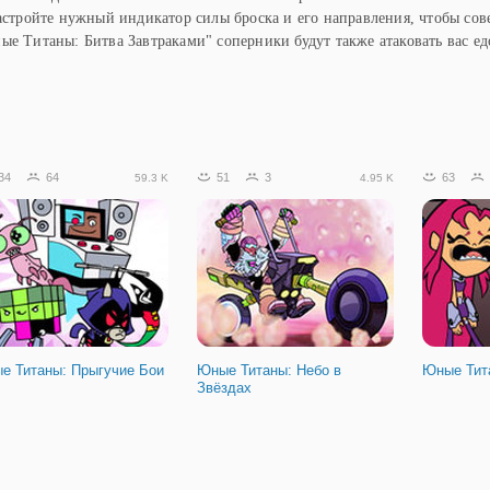
настройте нужный индикатор силы броска и его направления, чтобы сов
ые Титаны: Битва Завтраками" соперники будут также атаковать вас ед
34
64
51
3
63
59.3 K
4.95 K
е Титаны: Прыгучие Бои
Юные Титаны: Небо в
Юные Тит
Звёздах