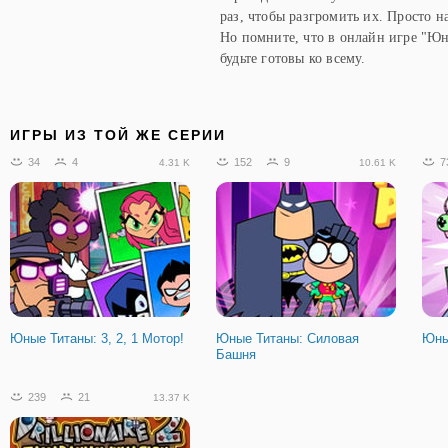
раз, чтобы разгромить их. Просто 
Но помните, что в онлайн игре "Юн
будьте готовы ко всему.
ИГРЫ ИЗ ТОЙ ЖЕ СЕРИИ
34
4
152
9
7
4.31 K
10.61 K
Юные Титаны: 3, 2, 1 Мотор!
Юные Титаны: Силовая
Юны
Башня
239
21
13.37 K