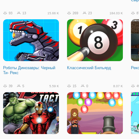
93
13
269
23
8
15.66 K
184.03 K
Роботы Динозавры: Черный
Классический Бильярд
Рек
Ти- Рекс
39
5
15
0
4
5.59 K
8.07 K