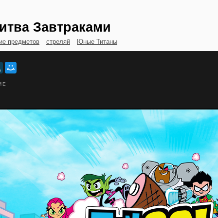
итва Завтраками
ие предметов
стреляй
Юные Титаны
ИЕ