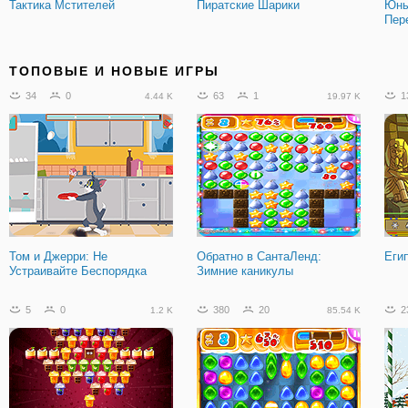
Тактика Мстителей
Пиратские Шарики
Юны
Пер
19
1
54
8
5
2.97 K
7.48 K
ТОПОВЫЕ И НОВЫЕ ИГРЫ
34
0
63
1
1
4.44 K
19.97 K
Гольф Энди 2
Фрактальный Бой X
Пер
Экс
Том и Джерри: Не
Обратно в СантаЛенд:
Еги
Устраивайте Беспорядка
Зимние каникулы
5
0
380
20
2
1.2 K
85.54 K