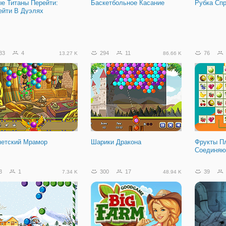
е Титаны Перейти:
Баскетбольное Касание
Рубка Сп
ейти В Дуэлях
5
4
5.19 K
33
4
294
11
76
13.27 K
86.66 K
ережь Верёвку:
перименты
петский Мрамор
Шарики Дракона
Фрукты П
Соединяю
3
1
300
17
39
7.34 K
48.94 K