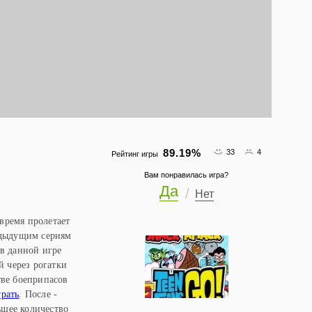
89.19
%
33
4
Рейтинг игры
Вам понравилась игра?
Да
Нет
 время пролетает
едыдущим сериям
в данной игре
й через рогатки
тве боеприпасов
грать
. После -
ьшее количество