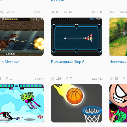
74
56
61
10
0
0
72.81 K
15.05 K
с в Мексике
Бильярдный Шар 8
Небесный
9
1
116
7
98
3.06 K
12.77 K