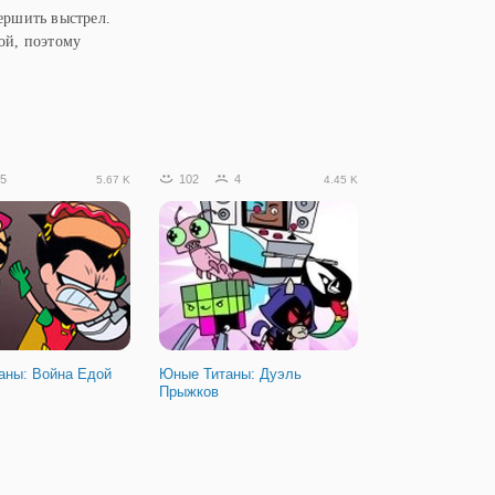
ершить выстрел.
ой, поэтому
5
102
4
5.67 K
4.45 K
аны: Война Едой
Юные Титаны: Дуэль
Прыжков