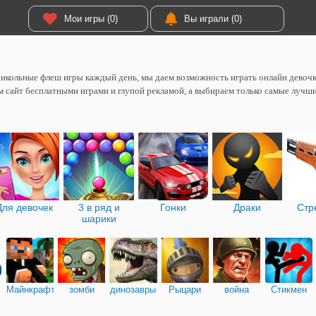
Мои игры (0)
Вы играли (0)
икольные флеш игры каждый день, мы даем возможность играть онлайн девоч
 сайт бесплатными играми и глупой рекламой, а выбираем только самые лучш
Для девочек
3 в ряд и
Гонки
Драки
Стр
шарики
Майнкрафт
зомби
динозавры
Рыцари
война
Стикмен