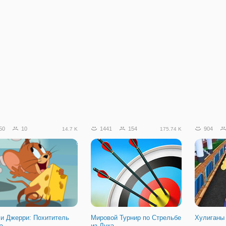
50
10
1441
154
904
14.7 K
175.74 K
 и Джерри: Похититель
Мировой Турнир по Стрельбе
Хулиганы 
а
из Лука