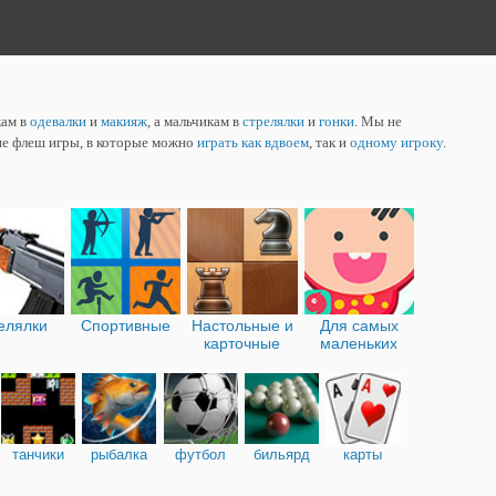
кам в
одевалки
и
макияж
, а мальчикам в
стрелялки
и
гонки
. Мы не
ие флеш игры, в которые можно
играть как вдвоем
, так и
одному игроку
.
елялки
Спортивные
Настольные и
Для самых
карточные
маленьких
танчики
рыбалка
футбол
бильярд
карты