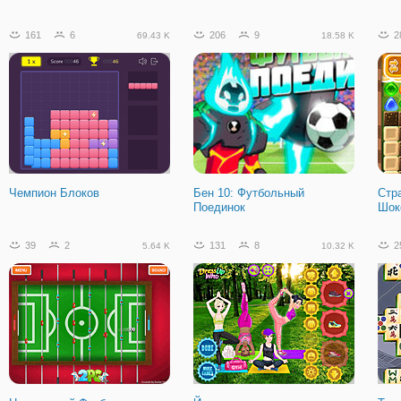
161
6
206
9
2
69.43 K
18.58 K
Стикмен Боец: Мега Драка
Чемпион Блоков
Бен 10: Футбольный
Стр
Поединок
Шок
39
2
131
8
2
5.64 K
10.32 K