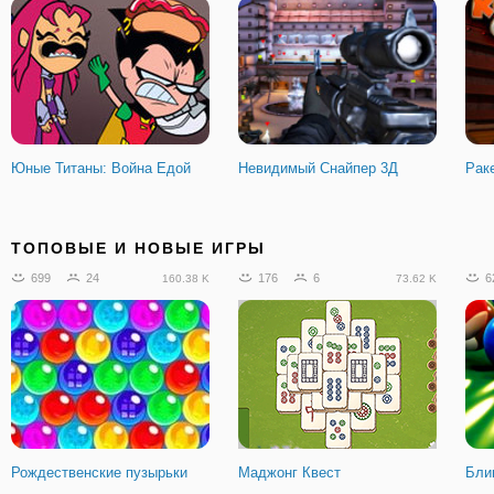
Юные Титаны: Война Едой
Невидимый Снайпер 3Д
Рак
16
1
237
28
3
1.82 K
31.75 K
ТОПОВЫЕ И НОВЫЕ ИГРЫ
699
24
176
6
6
160.38 K
73.62 K
Гламурные Прически Барби
Стрелков Казнь
Штр
Куб
Рождественские пузырьки
Маджонг Квест
Бли
685
63
76.54 K