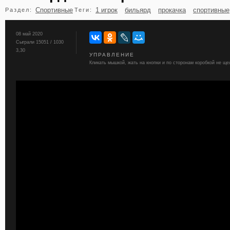
Спортивные
1 игрок
бильярд
прокачка
спортивные
Раздел:
Теги:
бильярд
карты
08 май 2020
Сыграли 15051 / 1030
3,30
УПРАВЛЕНИЕ
Кликать мышкой, жать на кнопки и по сторонам коробкой не ще