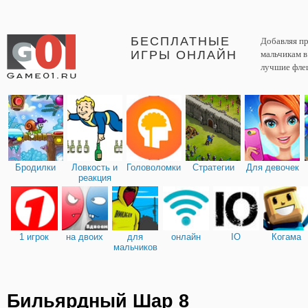
БЕСПЛАТНЫЕ
Добавляя пр
ИГРЫ ОНЛАЙН
мальчикам 
лучшие фле
Бродилки
Ловкость и
Головоломки
Стратегии
Для девочек
реакция
1 игрок
на двоих
для
онлайн
IO
Когама
мальчиков
Бильярдный Шар 8