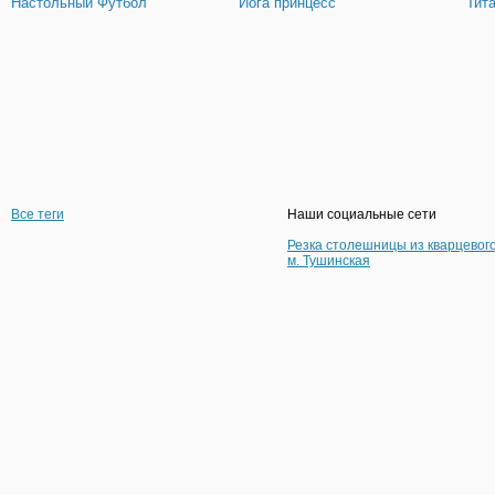
Настольный Футбол
Йога принцесс
Тит
Все теги
Наши социальные сети
Резка столешницы из кварцевог
м. Тушинская