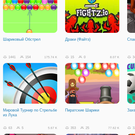
Шариковый Обстрел
Драки (Файтз)
Спа
1441
154
15
0
3
175.74 K
8.07 K
Мировой Турнир по Стрельбе
Пиратские Шарики
Зах
из Лука
63
5
353
25
3
5.67 K
77.62 K