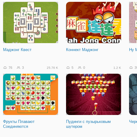
Рождество Пасьянс
Маджонг Квест
Коннект Маджонг
Ну 
76
3
5
0
3
25.76 K
1.2 K
Фрукты Плавают
Пудинги с пузырьковым
Чер
Соединяются
шутером