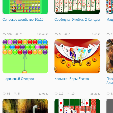
Сельское хозяйство 10х10
Свободная Ячейка: 2 Колоды
Мад
336
31
5
0
1
325.04 K
5.45 K
Шариковый Обстрел
Косынка: Воры Египта
Пои
Арм
65
5
112
10
6
11.98 K
25.23 K