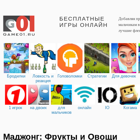
БЕСПЛАТНЫЕ
Добавляя пр
ИГРЫ ОНЛАЙН
мальчикам 
лучшие фле
Бродилки
Ловкость и
Головоломки
Стратегии
Для девочек
реакция
1 игрок
на двоих
для
онлайн
IO
Когама
мальчиков
Маджонг: Фрукты и Овощи