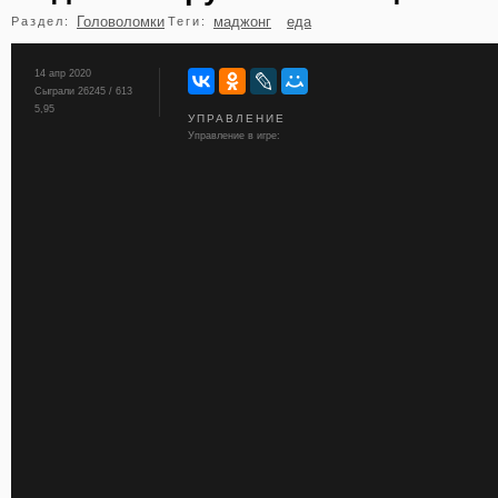
Головоломки
маджонг
еда
Раздел:
Теги:
бильярд
карты
14 апр 2020
Сыграли 26245 / 613
5,95
УПРАВЛЕНИЕ
Управление в игре: