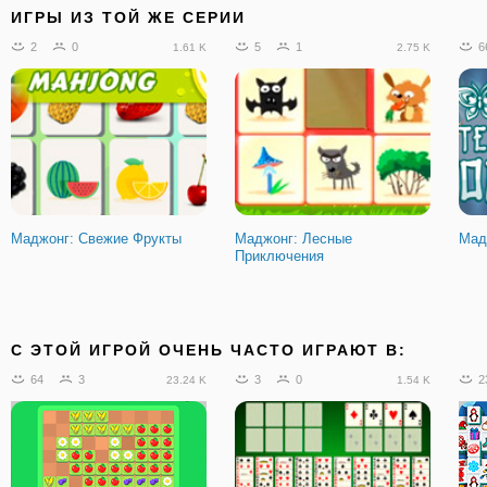
ИГРЫ ИЗ ТОЙ ЖЕ СЕРИИ
2
0
5
1
6
1.61 K
2.75 K
Маджонг: Свежие Фрукты
Маджонг: Лесные
Мад
Приключения
C ЭТОЙ ИГРОЙ ОЧЕНЬ ЧАСТО ИГРАЮТ В:
64
3
3
0
2
23.24 K
1.54 K