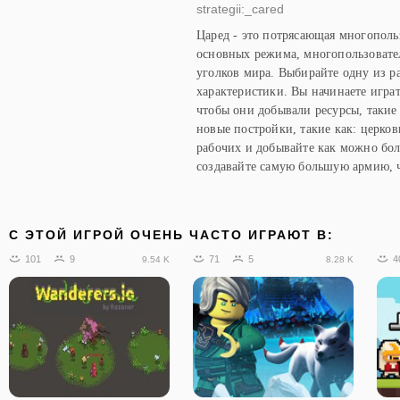
strategii:_cared
Царед - это потрясающая многополь
основных режима, многопользовате
уголков мира. Выбирайте одну из р
характеристики. Вы начинаете играт
чтобы они добывали ресурсы, такие 
новые постройки, такие как: церко
рабочих и добывайте как можно бол
создавайте самую большую армию, ч
C ЭТОЙ ИГРОЙ ОЧЕНЬ ЧАСТО ИГРАЮТ В:
101
9
71
5
4
9.54 K
8.28 K