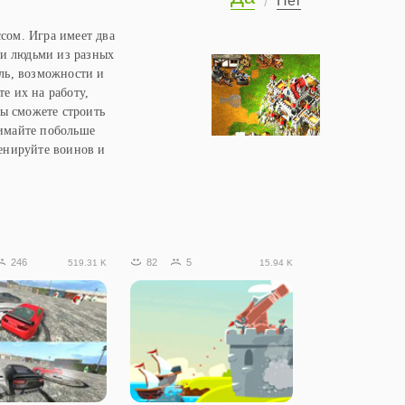
Нет
сом. Игра имеет два
ми людьми из разных
иль, возможности и
е их на работу,
вы сможете строить
нимайте побольше
ренируйте воинов и
246
82
5
519.31 K
15.94 K