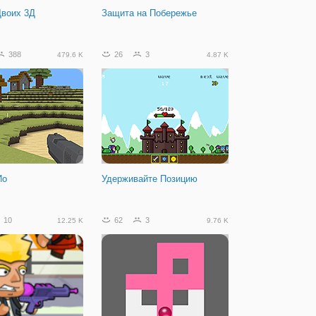
Двоих 3Д
Защита на Побережье
388
26
3
479.6 K
4.87 K
Ио
Удерживайте Позицию
10
62
3
12.25 K
9.76 K