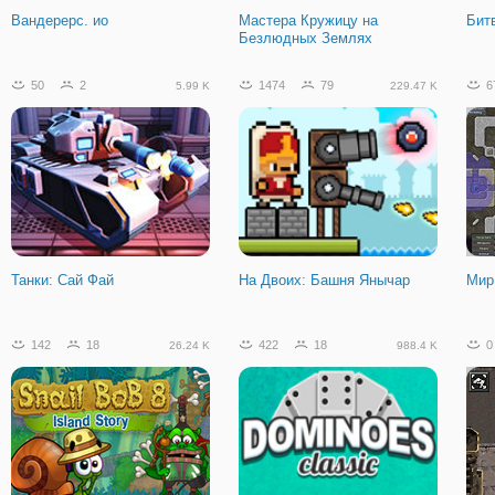
Вандерерс. ио
Мастера Кружицу на
Бит
Безлюдных Землях
50
2
1474
79
6
5.99 K
229.47 K
Танки: Сай Фай
На Двоих: Башня Янычар
Мир
142
18
422
18
0
26.24 K
988.4 K