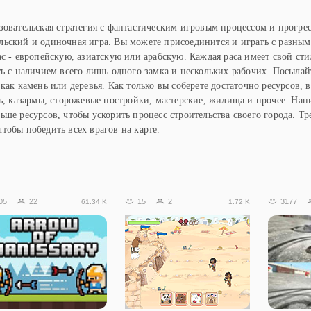
зовательская стратегия с фантастическим игровым процессом и прогрес
льский и одиночная игра. Вы можете присоединится и играть с разны
ас - европейскую, азиатскую или арабскую. Каждая раса имеет свой ст
ь с наличием всего лишь одного замка и нескольких рабочих. Посылайт
как камень или деревья. Как только вы соберете достаточно ресурсов, 
вь, казармы, сторожевые постройки, мастерские, жилища и прочее. На
ьше ресурсов, чтобы ускорить процесс строительства своего города. Т
тобы победить всех врагов на карте.
05
22
15
2
3177
61.34 K
1.72 K