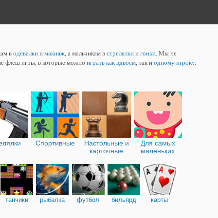
кам в
одевалки
и
макияж
, а мальчикам в
стрелялки
и
гонки
. Мы не
ие флеш игры, в которые можно
играть как вдвоем
, так и
одному игроку
.
елялки
Спортивные
Настольные и
Для самых
карточные
маленьких
танчики
рыбалка
футбол
бильярд
карты