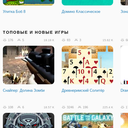
Улитка Боб 8
Домино Классическое
Зон
0
0
0
0
7
1.83 K
7.71 K
ТОПОВЫЕ И НОВЫЕ ИГРЫ
176
5
83
3
6
19.19 K
15.62 K
Рыбак
Вперед, в атаку!
ГТА
Йор
Снайпер: Долина Зомби
Древнеримский Солитёр
Dra
108
6
3246
196
1
18.57 K
225.4 K