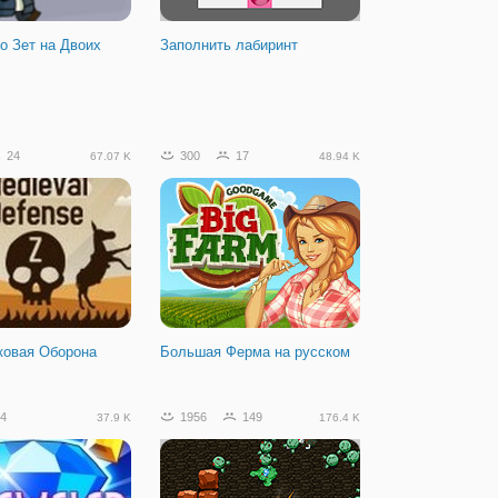
о Зет на Двоих
Заполнить лабиринт
24
300
17
67.07 K
48.94 K
ковая Оборона
Большая Ферма на русском
4
1956
149
37.9 K
176.4 K