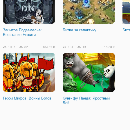
Забытое Подземелье:
Битва за галактику
Бит
Восстание Нежити
1057
82
161
13
104.32 K
13.68 K
Герои Мифов: Воины Богов
Кунг- фу Панда: Яростный
Бой