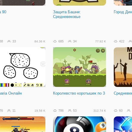
а 90
Защита Башни:
Город Дин
Средневековье
04
65
48.34 K
88
33
685
34
422
84.36 K
77.92 K
: Угон Машин в Нью-
ке
waria Онлайн
Королевство коротышек по 3
Средневе
76
11
786
53
60
19.58 K
312.74 K