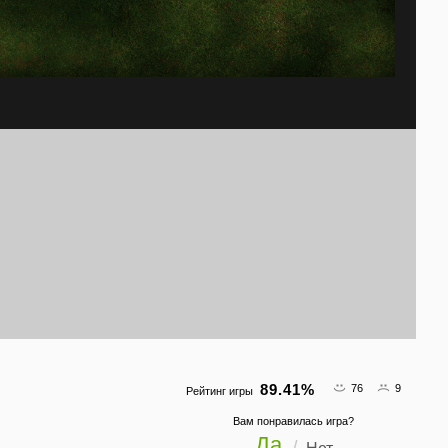
89.41
%
76
9
Рейтинг игры
Вам понравилась игра?
Да