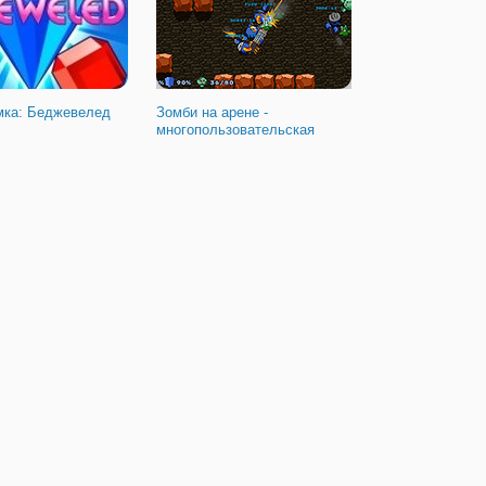
мка: Беджевелед
Зомби на арене -
многопользовательская