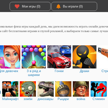
Мои игры (0)
Вы играли (0)
икольные флеш игры каждый день, мы даем возможность играть онлайн девоч
 сайт бесплатными играми и глупой рекламой, а выбираем только самые лучш
Для девочек
3 в ряд и
Гонки
Драки
Стр
шарики
Майнкрафт
зомби
динозавры
Рыцари
война
Стикмен