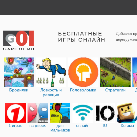
БЕСПЛАТНЫЕ
Добавляя пр
ИГРЫ ОНЛАЙН
перегружаем
Бродилки
Ловкость и
Головоломки
Стратегии
реакция
1 игрок
на двоих
для
онлайн
IO
Когама
мальчиков