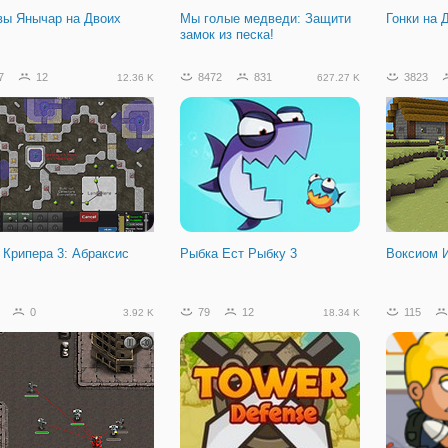
вы Янычар на Двоих
Мы голые медведи: Защити
Гонки на 
замок из песка!
7
12
8472
831
3823
12.36 K
627.27 K
 Крипера 3: Абраксис
Рыбка Ест Рыбку 3
Воксиом 
0
79
12
115
3.92 K
18.34 K