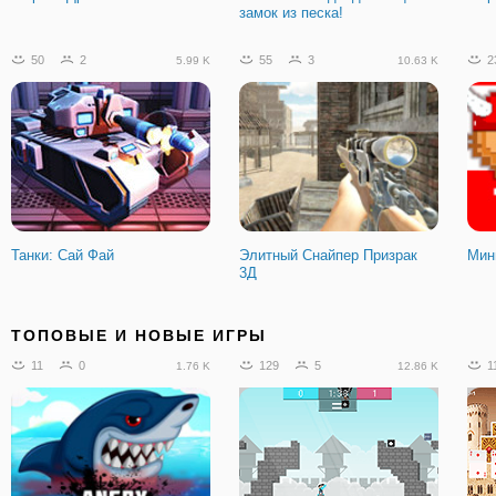
замок из песка!
50
2
55
3
2
5.99 K
10.63 K
Танки: Сай Фай
Элитный Снайпер Призрак
Мин
3Д
11
2
439
45
1
1.78 K
85.08 K
ТОПОВЫЕ И НОВЫЕ ИГРЫ
11
0
129
5
1
1.76 K
12.86 K