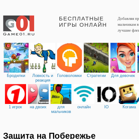
БЕСПЛАТНЫЕ
Добавляя пр
ИГРЫ ОНЛАЙН
мальчикам 
лучшие фле
Бродилки
Ловкость и
Головоломки
Стратегии
Для девочек
реакция
1 игрок
на двоих
для
онлайн
IO
Когама
мальчиков
Защита на Побережье