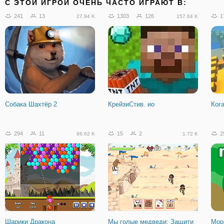
C ЭТОЙ ИГРОЙ ОЧЕНЬ ЧАСТО ИГРАЮТ В:
241
13
1303
126
1
27.94 K
157.64 K
Собака Шахтёр 2
КрейзиСтив. ио
Ког
294
11
15
2
2
86.62 K
1.72 K
Шарики Дракона
Мы голые медведи: Защити
Mope