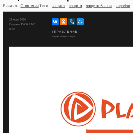
Стратегии
защита
защита
защита башни
корабли
Раздел:
Теги:
бильярд
карты
23 март 2020
Сыграли 15939 / 1651
8,80
УПРАВЛЕНИЕ
Управление в игре: