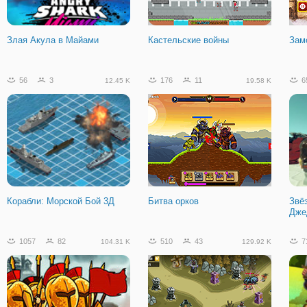
Пиццерия
Легенды Футбола 2019 на
Мир
Двоих
Злая Акула в Майами
Кастельские войны
Зам
95
12
12.57 K
56
3
176
11
6
12.45 K
19.58 K
Город Стикменов
Корабли: Морской Бой 3Д
Битва орков
Звё
Дже
1057
82
510
43
7
104.31 K
129.92 K