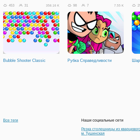
453
31
98
7
2
358.16 K
7.55 K
Bubble Shooter Classic
Рубка Справедливости
Шар
Все теги
Наши социальные сети
Резка столешницы из кварцевог
м. Тушинская