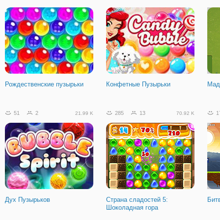
Рождественские пузырьки
Конфетные Пузырьки
Мад
51
2
285
13
1
21.99 K
70.92 K
Дух Пузырьков
Страна сладостей 5:
Бит
Шоколадная гора