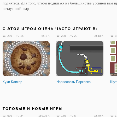
подняться. Для того, чтобы подняться на большинстве уровней вам 
воздушный шар.
C ЭТОЙ ИГРОЙ ОЧЕНЬ ЧАСТО ИГРАЮТ В:
299
15
220
20
1
55.1 K
20.43 K
Куки Кликер
Нарисовать Парковка
Шут
ТОПОВЫЕ И НОВЫЕ ИГРЫ
699
24
176
6
1
160.35 K
32.79 K