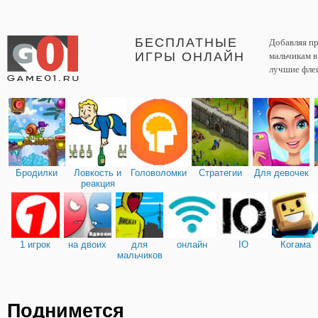
БЕСПЛАТНЫЕ
Добавляя пр
ИГРЫ ОНЛАЙН
мальчикам 
лучшие фле
Бродилки
Ловкость и
Головоломки
Стратегии
Для девочек
реакция
1 игрок
на двоих
для
онлайн
IO
Когама
мальчиков
Поднимется