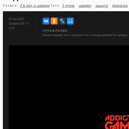
3 в ряд и шарики
1 игрок
шарики
защита
прокачка
Раздел:
Теги:
бильярд
карты
07 янв 2020
Сыграли 116 / 4
0,73
УПРАВЛЕНИЕ
Кликать мышкой, жать на кнопки и по сторонам коробкой не щелкать.