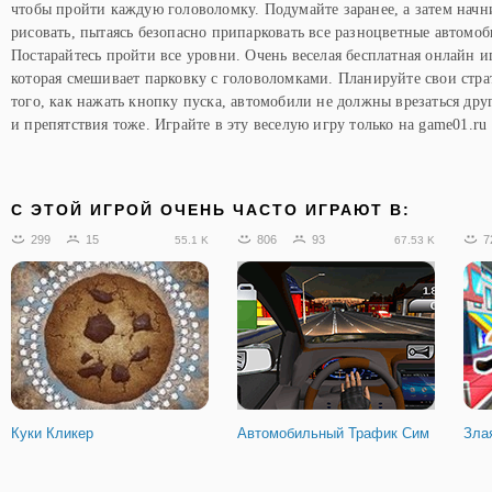
чтобы пройти каждую головоломку. Подумайте заранее, а затем начн
рисовать, пытаясь безопасно припарковать все разноцветные автомоб
Постарайтесь пройти все уровни. Очень веселая бесплатная онлайн и
которая смешивает парковку с головоломками. Планируйте свои стра
того, как нажать кнопку пуска, автомобили не должны врезаться друг
и препятствия тоже. Играйте в эту веселую игру только на game01.ru
C ЭТОЙ ИГРОЙ ОЧЕНЬ ЧАСТО ИГРАЮТ В:
299
15
806
93
7
55.1 K
67.53 K
Куки Кликер
Автомобильный Трафик Сим
Зла