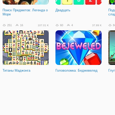
Поиск Предметов: Легенда о
Двадцать
Под
Море
сла
251
16
60
4
8
107.01 K
37.89 K
Титаны Маджонга
Головоломка: Беджевелед
Глу