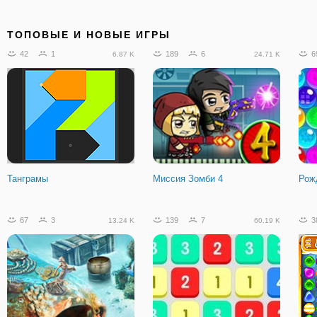
ТОПОВЫЕ И НОВЫЕ ИГРЫ
42
1
189
6
6
6.87 K
24.71 K
Танграмы
Миссия Зомби 4
Рож
67
3
139
7
3
13.24 K
60.19 K