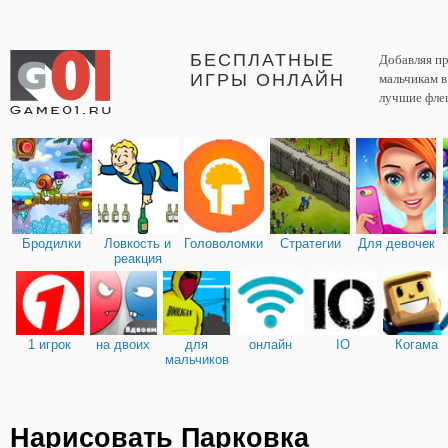
БЕСПЛАТНЫЕ
Добавляя пр
ИГРЫ ОНЛАЙН
мальчикам 
лучшие фле
Бродилки
Ловкость и
Головоломки
Стратегии
Для девочек
реакция
1 игрок
на двоих
для
онлайн
IO
Когама
мальчиков
Нарисовать Парковка