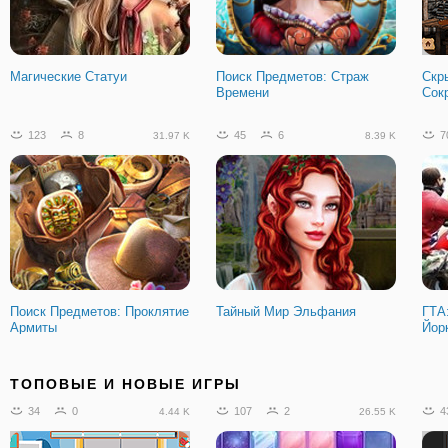
Магические Статуи
Поиск Предметов: Страж
Скр
Времени
Сок
123
8
45
6
7
31.97 K
8.39 K
Поиск Предметов: Проклятие
Тайный Мир Эльфания
ГТА
Армиты
Йор
3
0
73
1
1
1.35 K
30.33 K
ТОПОВЫЕ И НОВЫЕ ИГРЫ
34
0
107
2
4
4.44 K
26.55 K