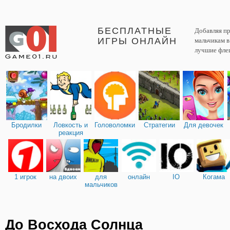
БЕСПЛАТНЫЕ
Добавляя пр
ИГРЫ ОНЛАЙН
мальчикам 
лучшие фле
Бродилки
Ловкость и
Головоломки
Стратегии
Для девочек
реакция
1 игрок
на двоих
для
онлайн
IO
Когама
мальчиков
До Восхода Солнца