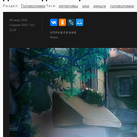
Головоломки
детективы
еда
деньги
головоломки
Раздел:
Теги:
бильярд
карты
05 июнь 2019
Сыграли 3191 / 512
11,24
УПРАВЛЕНИЕ
Мышь.