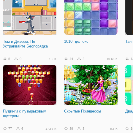
ХидЖиги Привет Лето
Украшенный драгоценными
Баш
камнями HD
Том и Джерри: Не
1010! делюкс
Тан
Устраивайте Беспорядка
56
5
8.49 K
5
0
44
2
1
1.2 K
10.68 K
Цветок Пустыни
Пудинги с пузырьковым
Скрытые Принцессы
Два
шутером
77
6
39
3
1
17.58 K
5.6 K