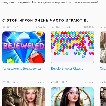
подобных заданий. Наслаждайтесь хорошей игрой и геймплеем!
C ЭТОЙ ИГРОЙ ОЧЕНЬ ЧАСТО ИГРАЮТ В:
60
4
453
31
1
37.92 K
358.24 K
Головоломка: Беджевелед
Bubble Shooter Classic
Спр
49
4
49
5
9
8.35 K
12.47 K