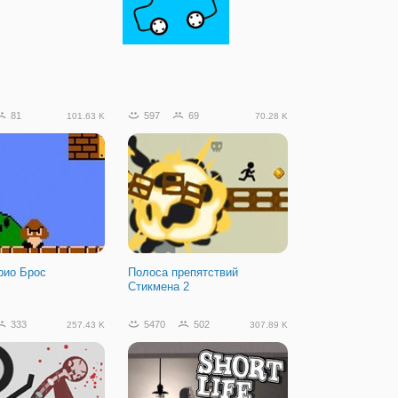
81
597
69
101.63 K
70.28 K
рио Брос
Полоса препятствий
Стикмена 2
333
5470
502
257.43 K
307.89 K