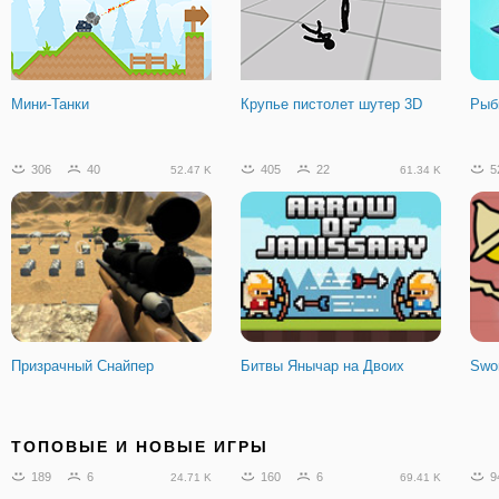
Мини-Танки
Крупье пистолет шутер 3D
Рыб
306
40
405
22
5
52.47 K
61.34 K
Призрачный Снайпер
Битвы Янычар на Двоих
Swor
91
19
32
5
1
12.48 K
3.81 K
ТОПОВЫЕ И НОВЫЕ ИГРЫ
189
6
160
6
9
24.71 K
69.41 K