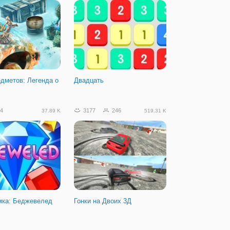
дметов: Легенда о
Двадцать
4
3177
246
37.89 K
519.31 K
мка: Беджевелед
Гонки на Двоих 3Д