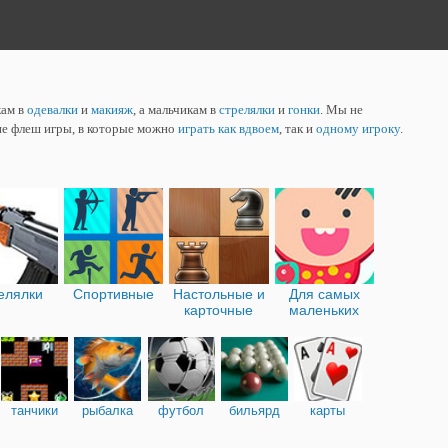
кам в
одевалки
и
макияж
, а мальчикам в
стрелялки
и
гонки
. Мы не
ие флеш игры, в которые можно
играть как вдвоем
, так и
одному игроку
.
елялки
Спортивные
Настольные и
Для самых
карточные
маленьких
танчики
рыбалка
футбол
бильярд
карты