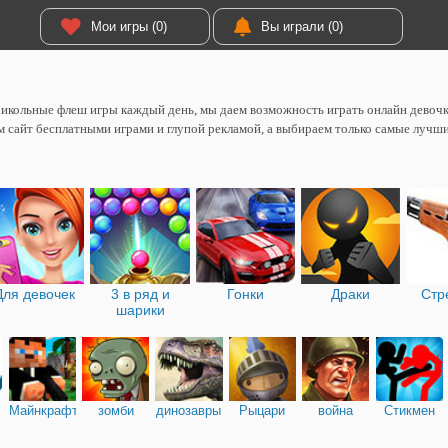
Мои игры (0)
Вы играли (0)
икольные флеш игры каждый день, мы даем возможность играть онлайн девоч
 сайт бесплатными играми и глупой рекламой, а выбираем только самые лучш
Для девочек
3 в ряд и
Гонки
Драки
Стр
шарики
Майнкрафт
зомби
динозавры
Рыцари
война
Стикмен