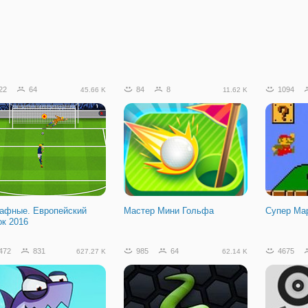
22
64
84
8
1094
45.66 K
11.62 K
афные. Европейский
Мастер Мини Гольфа
Супер Ма
ок 2016
472
831
985
64
4675
627.27 K
62.14 K