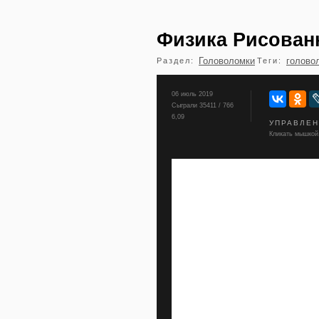
Физика Рисова
Головоломки
голово
Раздел:
Теги:
06 июль 2019
Сыграли 35411 / 766
6,09
УПРАВЛЕ
Кликать мышкой,