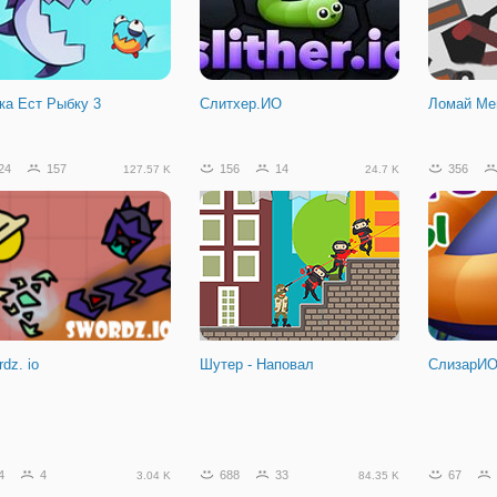
ка Ест Рыбку 3
Слитхер.ИО
Ломай Ме
24
157
156
14
356
127.57 K
24.7 K
dz. io
Шутер - Наповал
СлизарИ
44
13
16.49 K
4
4
688
33
67
3.04 K
84.35 K