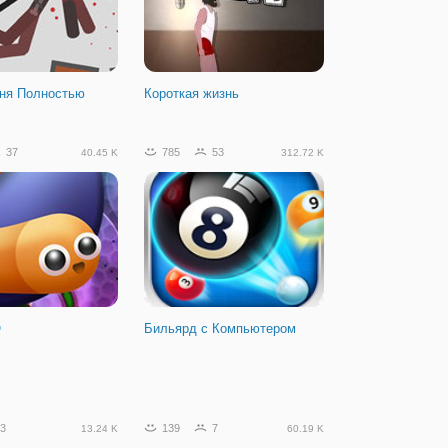
ня Полностью
Короткая жизнь
37
785
53
40.45 K
312.72 K
О
Бильярд с Компьютером
3
139
7
13.24 K
60.19 K