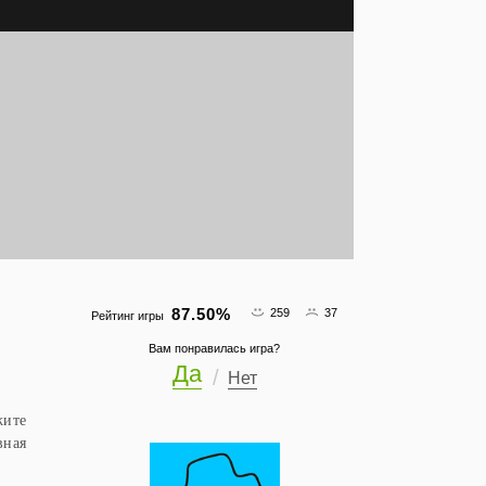
87.50
%
259
37
Рейтинг игры
Вам понравилась игра?
Да
Нет
жите
вная