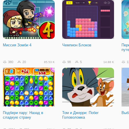
Майнкрафт: Подземелье
Геометрия Даш: Прыжки по
Моз
Тетрадке
Миссия Зомби 4
Чемпион Блоков
Пер
пут
380
20
98
5
1
85.53 K
14.88 K
Подбери пару: Назад в
Том и Джерри: Побег
Выб
сладкую страну
Головоломка