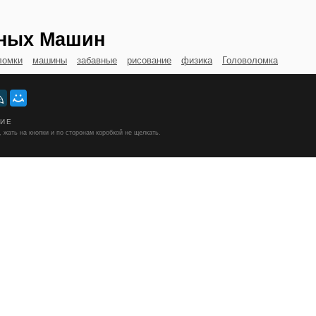
нных Машин
ломки
машины
забавные
рисование
физика
Головоломка
НИЕ
 жать на кнопки и по сторонам коробкой не щелкать.