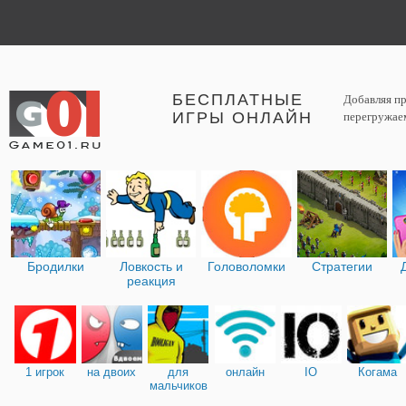
БЕСПЛАТНЫЕ
Добавляя пр
ИГРЫ ОНЛАЙН
перегружаем
Бродилки
Ловкость и
Головоломки
Стратегии
реакция
1 игрок
на двоих
для
онлайн
IO
Когама
мальчиков