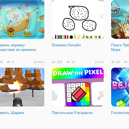
г Для Грузовика
ережь веревку:
Drawaria Онлайн
Поиск Пре
ешествие во времени
Море
16
6
312
17
60
24.66 K
23.1 K
ивать Шарики
Пиксельные Раскраски
Головоло