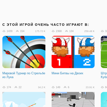
C ЭТОЙ ИГРОЙ ОЧЕНЬ ЧАСТО ИГРАЮТ В:
1439
154
2368
134
3
175.72 K
259.48 K
Мировой Турнир по Стрельбе
Мини Битвы на Двоих
Штр
из Лука
Куб
174
22
149
6
8
34.2 K
23.91 K