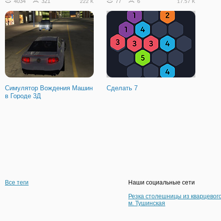
4034
321
77
6
222 K
17.57 K
Симулятор Вождения Машин
Сделать 7
в Городе 3Д
Все теги
Наши социальные сети
Резка столешницы из кварцевог
м. Тушинская