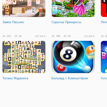
Эпопея гангстеров
Замок Пасьянс
Скрытые Принцессы
Лег
252
16
786
53
6
107.03 K
312.83 K
Титаны Маджонга
Бильярд с Компьютером
Гол