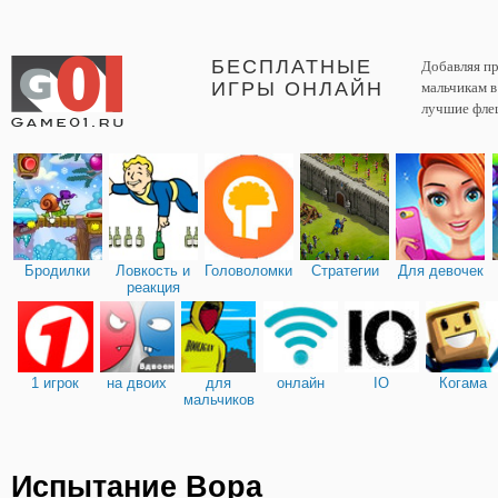
БЕСПЛАТНЫЕ
Добавляя пр
ИГРЫ ОНЛАЙН
мальчикам 
лучшие фле
Бродилки
Ловкость и
Головоломки
Стратегии
Для девочек
реакция
1 игрок
на двоих
для
онлайн
IO
Когама
мальчиков
Испытание Вора