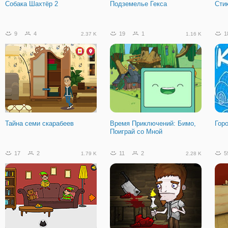
Собака Шахтёр 2
Подземелье Гекса
Сти
9
4
19
1
1
2.37 K
1.16 K
Тайна семи скарабеев
Время Приключений: Бимо,
Гор
Поиграй со Мной
17
2
11
2
5
1.79 K
2.28 K