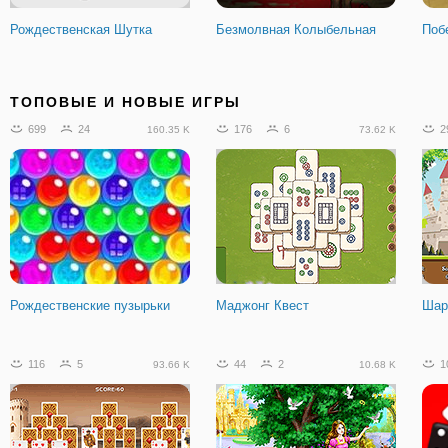
Рождественская Шутка
Безмолвная Колыбельная
Поб
324
22
16
0
7
25.95 K
692
ТОПОВЫЕ И НОВЫЕ ИГРЫ
699
24
176
6
2
160.35 K
73.62 K
Растения
Лайти Ламп 3
Зла
Рождественские пузырьки
Маджонг Квест
Шар
2
0
357
116
5
44
2
1
93.66 K
10.68 K