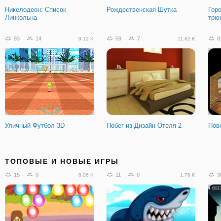
Никелодеон: Список
Рождественская Шутка
Гор
Линкольна
трю
93
14
59
7
8
9.12 K
11.62 K
Уличный Футбол 3D
Побег из Дизайн Отеля 2
Пов
36
3
26
0
1
3.72 K
2.19 K
ТОПОВЫЕ И НОВЫЕ ИГРЫ
15
0
11
0
3
8.06 K
1.76 K