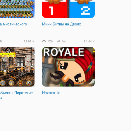
а мистического
Мини Битвы на Двоих
6
729
59
22.93 K
84.44 K
объекты Пиратские
Йохохо. io
а