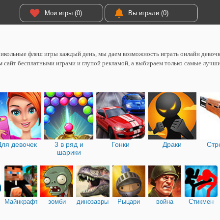
Мои игры (0)
Вы играли (0)
икольные флеш игры каждый день, мы даем возможность играть онлайн девоч
 сайт бесплатными играми и глупой рекламой, а выбираем только самые лучш
Для девочек
3 в ряд и
Гонки
Драки
Стр
шарики
Майнкрафт
зомби
динозавры
Рыцари
война
Стикмен