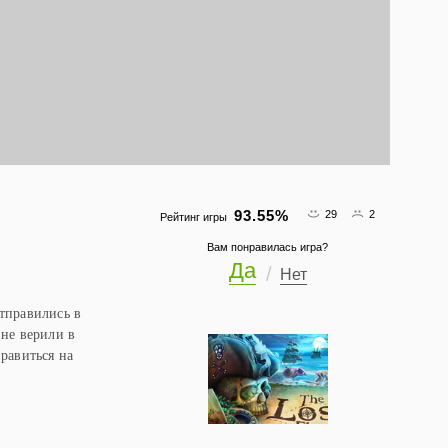
93.55
%
29
2
Рейтинг игры
Вам понравилась игра?
Да
Нет
тправились в
 не верили в
равиться на