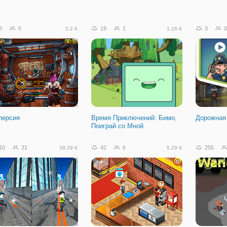
8
5
19
1
3
0
5.2 K
1.16 K
персия
Время Приключений: Бимо,
Дорожная
Поиграй со Мной
10
31
42
6
255
39.29 K
5.29 K