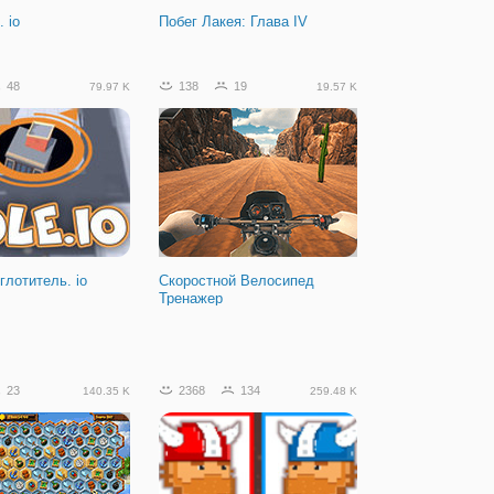
 io
Побег Лакея: Глава IV
48
138
19
79.97 K
19.57 K
глотитель. io
Скоростной Велосипед
Тренажер
23
2368
134
140.35 K
259.48 K