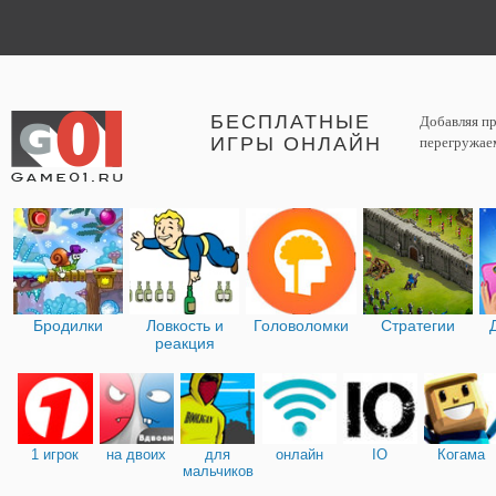
БЕСПЛАТНЫЕ
Добавляя пр
ИГРЫ ОНЛАЙН
перегружаем
Бродилки
Ловкость и
Головоломки
Стратегии
реакция
1 игрок
на двоих
для
онлайн
IO
Когама
мальчиков