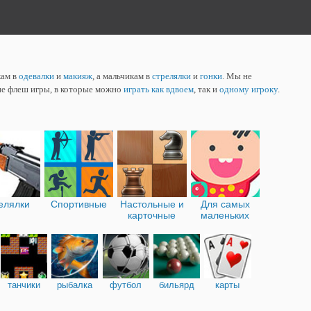
кам в
одевалки
и
макияж
, а мальчикам в
стрелялки
и
гонки
. Мы не
ие флеш игры, в которые можно
играть как вдвоем
, так и
одному игроку
.
елялки
Спортивные
Настольные и
Для самых
карточные
маленьких
танчики
рыбалка
футбол
бильярд
карты