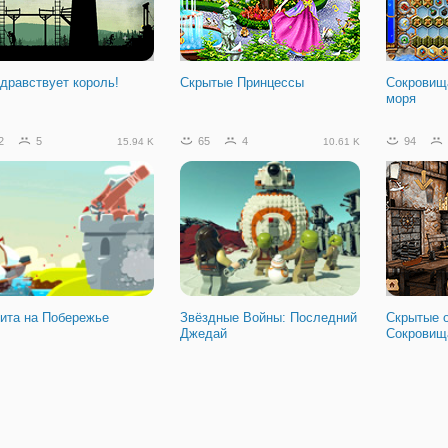
тремальные Мото
щики
здравствует король!
Скрытые Принцессы
Сокровищ
моря
2
5
65
4
94
15.94 K
10.61 K
ита на Побережье
Звёздные Войны: Последний
Скрытые 
Джедай
Сокровищ