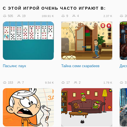
C ЭТОЙ ИГРОЙ ОЧЕНЬ ЧАСТО ИГРАЮТ В:
505
19
9
4
2
169.91 K
2.37 K
Пасьянс паук
Тайна семи скарабеев
Дис
153
7
17
2
3
9.54 K
1.79 K