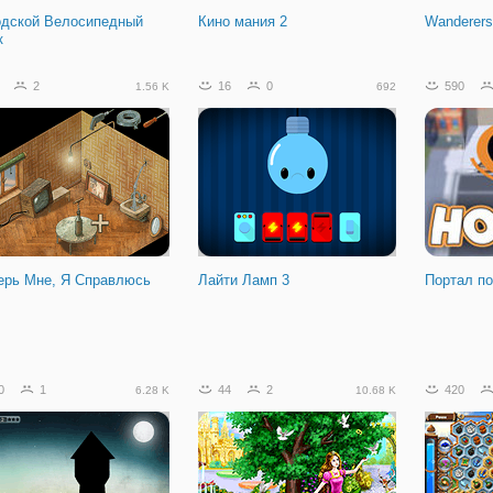
одской Велосипедный
Кино мания 2
Wanderers.
к
2
16
0
590
1.56 K
692
ерь Мне, Я Справлюсь
Лайти Ламп 3
Портал по
2
0
393
0
1
44
2
420
6.28 K
10.68 K