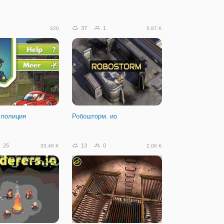
37
1
220
5.87 K
 полиция
Робошторм. ио
25
13
0
33.46 K
2.06 K