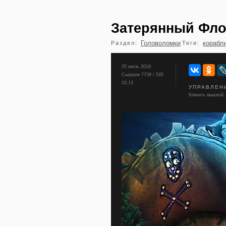
Затерянный Фло
Головоломки
корабл
Раздел:
Теги:
25 июль 2019
Сыграли 7739 / 595
10,13
УПРАВЛЕН
Кликать мышкой, 