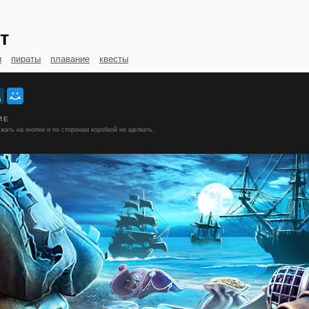
т
и
пираты
плавание
квесты
ИЕ
жать на кнопки и по сторонам коробкой не щелкать.