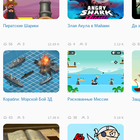
Гамбол: Школьный
Испытание Вора
Экс
Переворот
Гон
Пиратские Шарики
Злая Акула в Майами
Да 
56
3
4
0
8
12.45 K
2.12 K
Корабли: Морской Бой 3Д
Рискованные Миссии
Защ
63
5
38
3
17.36 K
5.19 K