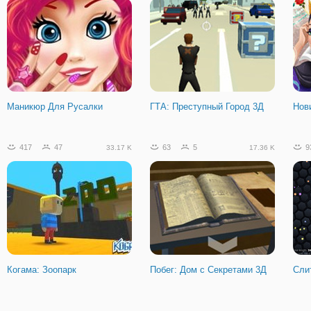
Маникюр Для Русалки
ГТА: Преступный Город 3Д
Нов
417
47
63
5
9
33.17 K
17.36 K
Когама: Зоопарк
Побег: Дом с Секретами 3Д
Сли
1489
146
49
4
4
88.74 K
8.35 K