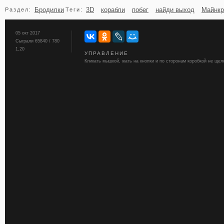
Бродилки
3D
корабли
побег
найди выход
Майнк
Раздел:
Теги:
бильярд
карты
05 окт 2017
Сыграли 65840 / 780
1,20
УПРАВЛЕНИЕ
Кликать мышкой, жать на кнопки и по сторонам коробкой не щел