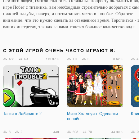
немного людей, смогли спастись. Остальные попросту оказались в во
игре Побег с титаника, вам необходимо стремительно добраться с са
нижней палубы, наверх, а потом занять место в шлюбке. Обратите
внимание, что это нужно сделать за отведенное время. Торопиться - 
ваших интересах, так как за вами гонется большое количество воды.
C ЭТОЙ ИГРОЙ ОЧЕНЬ ЧАСТО ИГРАЮТ В:
488
63
111
6
4
113.97 K
8.62 K
Танки в Лабиринте 2
Мисс Хэллоуин. Одевалки
Кли
онлайн
3
2
698
70
2
448
44.39 K