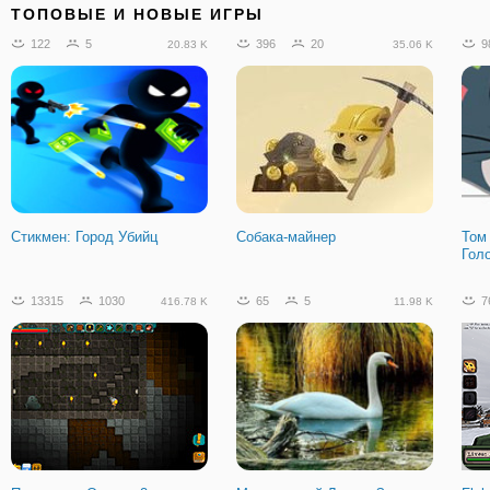
ТОПОВЫЕ И НОВЫЕ ИГРЫ
122
5
396
20
9
20.83 K
35.06 K
Машина Ест Машину 6
Магические Статуи
Лег
Дво
Стикмен: Город Убийц
Собака-майнер
Том
Гол
56
5
8.49 K
13315
1030
65
5
7
416.78 K
11.98 K
Цветок Пустыни