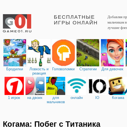
БЕСПЛАТНЫЕ
Добавляя пр
ИГРЫ ОНЛАЙН
мальчикам 
лучшие фле
Бродилки
Ловкость и
Головоломки
Стратегии
Для девочек
реакция
1 игрок
на двоих
для
онлайн
IO
Когама
мальчиков
Когама: Побег с Титаника