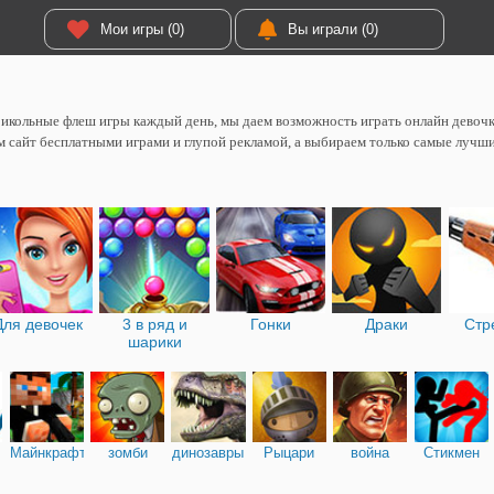
Мои игры (0)
Вы играли (0)
икольные флеш игры каждый день, мы даем возможность играть онлайн девоч
 сайт бесплатными играми и глупой рекламой, а выбираем только самые лучш
Для девочек
3 в ряд и
Гонки
Драки
Стр
шарики
Майнкрафт
зомби
динозавры
Рыцари
война
Стикмен