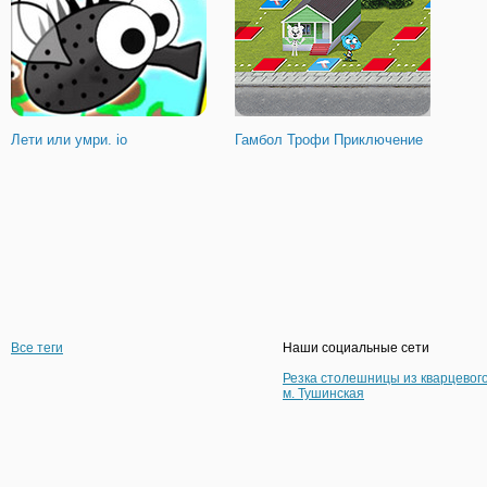
Лети или умри. io
Гамбол Трофи Приключение
Все теги
Наши социальные сети
Резка столешницы из кварцевог
м. Тушинская