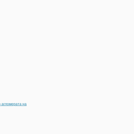
о агломерата на