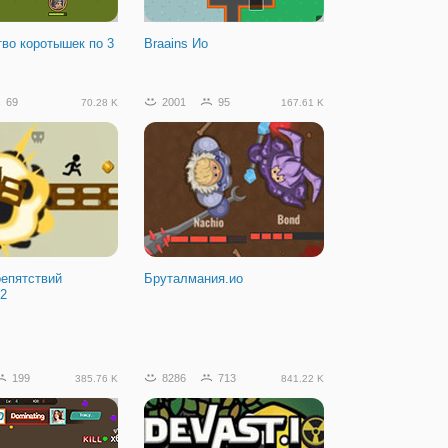
во коротышек по 3
Braains Ио
69
2001
95
70.28 K
167.61 K
епятствий
Бруталмания.ио
 2
199
8286
713
385.76 K
841.22 K