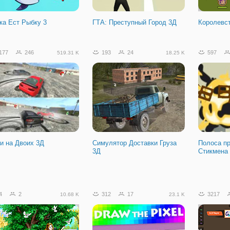
ка Ест Рыбку 3
ГТА: Преступный Город 3Д
Королевст
177
246
193
24
597
519.31 K
18.25 K
ки на Двоих 3Д
Симулятор Доставки Груза
Полоса пр
3Д
Стикмена
342
111
153.71 K
4
2
312
17
3217
10.68 K
23.1 K