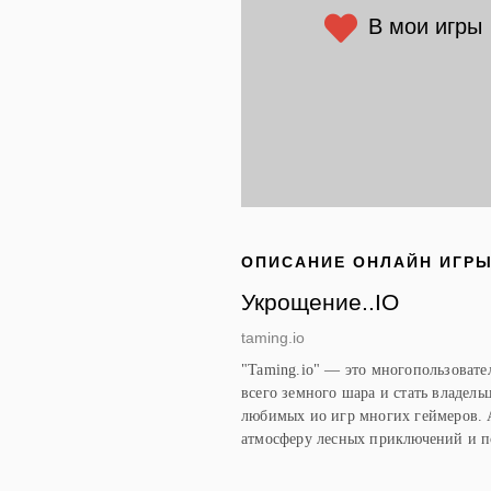
В мои игры
ОПИСАНИЕ ОНЛАЙН ИГР
Укрощение..IO
taming.io
"Taming.io" — это многопользовател
всего земного шара и стать владел
любимых ио игр многих геймеров. 
атмосферу лесных приключений и п